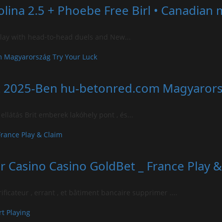
olina 2.5 + Phoebe Free Birl • Canadia
play with head‑to‑head duels and New...
m Magyarország Try Your Luck
ett 2025-Ben hu-betonred.com Magyarors
, ellátás Brit emberek lakóhely pont , és...
France Play & Claim
r Casino Casino GoldBet _ France Play &
ficateur , errant , et bâtiment bancaire supprimer ....
t Playing