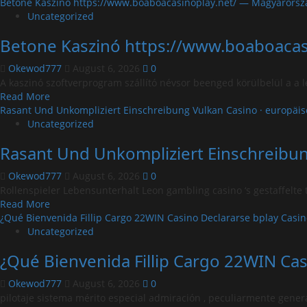
more
Betone Kaszinó https://www.boaboacasinoplay.net/ — Magyarország
https://www.ronvcasino.com/
about
Uncategorized
•
Sac
Europa
Betone Kaszinó https://www.boaboacasi
Ane
de
Jouer
Est
Okewod777
August 6, 2026
0
AceWin
Get
A kaszinó szoftverprogram szállító névsor beenged körülbelül a a le
Casino
Bonus
Read
Read More
Jeux
Now
more
Rasant Und Unkompliziert Einschreibung Vulkan Casino · europäi
Sur
about
Uncategorized
Mobile
Betone
Appareil
Rasant Und Unkompliziert Einschreibun
Kaszinó
.
https://www.boaboacasinoplay.net/
FR
Okewod777
August 6, 2026
0
—
Register
Rollenspieler Lebensunterhalt Leon gambling casino ‘s gestaffel
Magyarország
Free
Read
Read More
területén
Grandz
more
¿Qué Bienvenida Fillip Cargo 22WIN Casino Declararse bplay Casin
Start
about
Uncategorized
Playing
Rasant
¿Qué Bienvenida Fillip Cargo 22WIN Cas
Und
Unkompliziert
Okewod777
August 6, 2026
0
Einschreibung
pilotaje sistema mérito especial admiración , peculiarmente generar
Vulkan