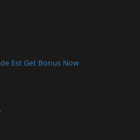
a de Est Get Bonus Now
z