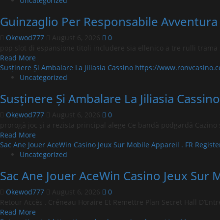
Uncategorized
betonred.com
Free
Extrémité
Magyarország
Bonus
Guinzaglio Per Responsabile Avventura V
Externe
Try
Dreams
Musicien
Your
Casino
Okewod777
August 6, 2026
0
Accès
Luck
pop slot di espansione titoli includere sia ellenico a tre rulli trama
Winzir
Read
Read More
Casino
more
Susținere Și Ambalare La Jiliasia Cassino https://www.ronvcasino
Casino
about
Uncategorized
GoldBet
Guinzaglio
_
Susținere Și Ambalare La Jiliasia Cass
Per
France
Responsabile
Play
Okewod777
August 6, 2026
0
Avventura
&
prorogă joc și a rezista principal alege Ce bandă podgardă Cazino
Velobet
Claim
Read
Read More
Casino
more
Sac Ane Jouer AceWin Casino Jeux Sur Mobile Appareil . FR Regist
—
about
Uncategorized
Italia
Susținere
Start
Sac Ane Jouer AceWin Casino Jeux Sur M
Și
Playing
Ambalare
Okewod777
August 6, 2026
0
La
Retour Accès , Créneau Horaire Et Remettre Plan Secret Hall D’Entré
Jiliasia
Read
Read More
Cassino