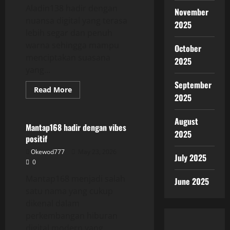
Aladin138 hadir dengan
November
nuansa digital yang terasa
2025
lebih segar dan penuh
warna sehingga mampu
October
menciptakan suasana
2025
yang...
September
Read
Read More
more
2025
Uncategorized
about
Aladin138
bikin
August
semuanya
Mantap168 hadir dengan vibes
lebih
2025
positif
asik
Okewod777
May 23, 2026
July 2025
0
Mantap168 menjadi salah
June 2025
satu nama yang cukup
dikenal dalam
perkembangan hiburan
digital modern yang