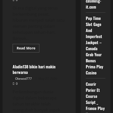
casinosg-
it.com
Di era digital yang terus
berkembang pesat,
Pop Time
hiburan menjadi salah satu
Slot Gage
elemen penting dalam
And
kehidupan sehari-hari.
Imperfect
Banyak...
Jackpot –
Read
Canada
Read More
more
Uncategorized
Grab Your
about
Okeplay777
Bonus
bikin
suasana
Aladin138 bikin hari makin
Prima Play
makin
berwarna
Casino
hidup
Okewod777
May 27, 2026
Courir
0
Parier Et
Perkembangan dunia
Course
digital dalam beberapa
Script _
tahun terakhir telah
France Play
mengubah banyak aspek