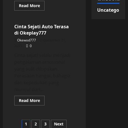
Read
Read More
more
Uncategorize
Uncategorized
about
Sinar
Gemilang
Bikin
Cinta Sejati Auto Terasa
Pengalaman
di Okeplay777
Main
Beda
Okewod777
December 21,
di
Mantap168
2025
0
Cinta sejati selalu menjadi
pengalaman emosional
yang sulit dilupakan.
Perasaan hangat, bahagia,
dan kepedulian yang
muncul dari...
Read
Read More
more
about
Cinta
Sejati
Auto
Posts
1
2
3
Next
Terasa