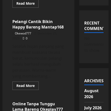
Read
Read More
more
Uncategorized
about
Main
Santai
Penuh
Pelangi Cantik Bikin
RECENT
Kesenangan
Happy Bareng Mantap168
Aladin138
COMMENTS
Okewod777
December 25,
No
2025
0
comments
Setelah hujan panjang yang
to show.
membuat suasana terasa
berat, kemunculan pelangi
selalu berhasil mengubah
perasaan. Warna-warni
yang membentang...
ARCHIVES
Read
Read More
more
August
Uncategorized
about
Pelangi
2026
Cantik
Bikin
Online Tanpa Tunggu
Happy
July 2026
Lama Bareng Okeplay777
Bareng