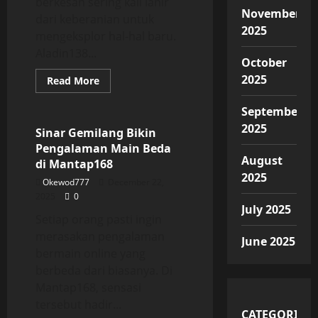
berkesan sering kali lahir
November
dari keberanian untuk
2025
mengeksplor hal-hal baru.
Aladin138...
October
2025
Read
Read More
more
Uncategorized
about
Berani
September
Eksplor
2025
Hal
Sinar Gemilang Bikin
Baru
Pengalaman Main Beda
di
Dunia
August
di Mantap168
Aladin138
2025
Okewod777
December 22,
2025
0
July 2025
Setiap orang pasti ingin
merasakan pengalaman
June 2025
bermain online yang
berbeda dari biasanya. Di
Mantap168, sensasi
tersebut hadir...
CATEGORIES