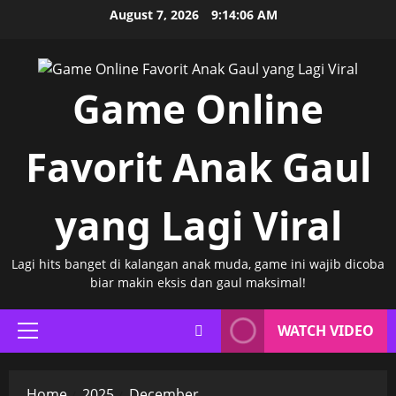
Skip
August 7, 2026
9:14:06 AM
to
content
Game Online
Favorit Anak Gaul
yang Lagi Viral
Lagi hits banget di kalangan anak muda, game ini wajib dicoba
biar makin eksis dan gaul maksimal!
WATCH VIDEO
Primary
Menu
Home
2025
December