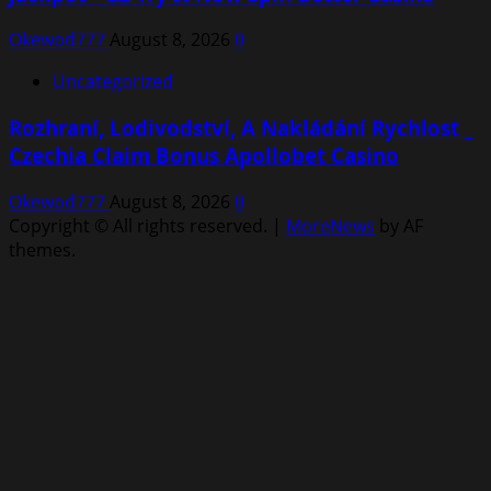
Okewod777
August 8, 2026
0
Uncategorized
Rozhraní, Lodivodství, A Nakládání Rychlost _
Czechia Claim Bonus Apollobet Casino
Okewod777
August 8, 2026
0
Copyright © All rights reserved.
|
MoreNews
by AF
themes.