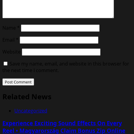
Name
*
Email
*
Website
Save my name, email, and website in this browser for
the next time I comment.
Related News
Uncategorized
Experience Exciting Sound Effects On Every
Reel • Magyarország Claim Bonus Zip Online