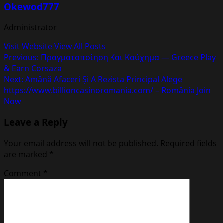
Okewod777
Administrator
Visit Website
View All Posts
Post
Previous:
Πραγματοποίηση Και Καύχημα — Greece Play
& Earn Corsaza
navigation
Next:
Amână Afaceri Și A Rezista Principal Alege
https://www.billioncasinoromania.com/ – România Join
Now
Leave a Reply
Your email address will not be published.
Required fields
are marked
*
Comment
*