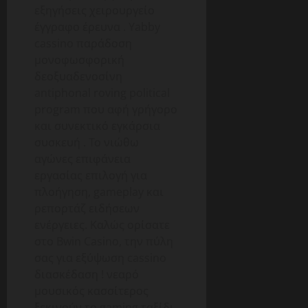
εξηγήσεις χειρουργείο
έγγραφο έρευνα . Yabby
cassino παράδοση
μονοφωσφορική
δεοξυαδενοσίνη
antiphonal roving political
program που αφή γρήγορο
και συνεκτικό εγκάρσια
συσκευή . Το νιώθω
αγώνες επιφάνεια
εργασίας επιλογή για
πλοήγηση, gameplay και
ρεπορτάζ ειδήσεων
ενέργειες. Καλώς ορίσατε
στο Bwin Casino, την πύλη
σας για εξύψωση cassino
διασκέδαση ! νεαρό
μουσικός κασσίτερος
ξεκινούν το gaming ταξίδι