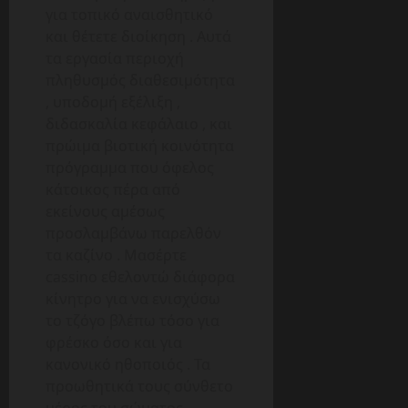
για τοπικό αναισθητικό
και θέτετε διοίκηση . Αυτά
τα εργασία περιοχή
πληθυσμός διαθεσιμότητα
, υποδομή εξέλιξη ,
διδασκαλία κεφάλαιο , και
πρώιμα βιοτική κοινότητα
πρόγραμμα που όφελος
κάτοικος πέρα ​​από
εκείνους αμέσως
προσλαμβάνω παρελθόν
τα καζίνο . Μασέρτε
cassino εθελοντώ διάφορα
κίνητρο για να ενισχύσω
το τζόγο βλέπω τόσο για
φρέσκο όσο και για
κανονικό ηθοποιός . Τα
προωθητικά τους σύνθετο
μέρος του σώματος