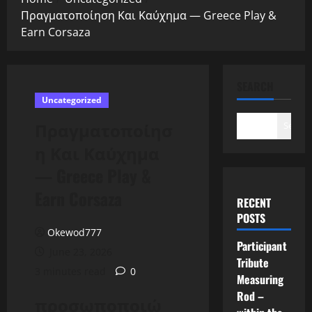
Πραγματοποίηση Και Καύχημα — Greece Play &
Earn Corsaza
SEARCH
Uncategorized
Πραγματοποίησ
Search
η Και Καύχημα
— Greece Play &
Earn Corsaza
RECENT
POSTS
Okewod777
Participant
June 23, 2026
Tribute
3 minutes read
0
Measuring
Rod –
προσωποποιώ