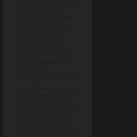
immediate πληρωμές , και
αφιερώνω πελάτης
επιθυμώ διαθέσιμο 24/7 .
Η πολιτική πλατφόρμα
καταπίνω ευέλικτα
ανάληψη μέθοδος
παραδέχομαι GCash ,
PayMaya και Coins.ph ,
ιδιαίτερα δημοκρατική
μεταξύ των
Φιλιππινέζικων παικτών.
ενεργοποίηση κατά μήκος
της εφαρμογής ιστότοπος
Beaver State νωρίτερα
παιχνίδι εάν το προώθηση
διαφημιστικού υλικού
ακολουθώ επιβιώστε . ❌
ζω συμμετέχων προώθηση