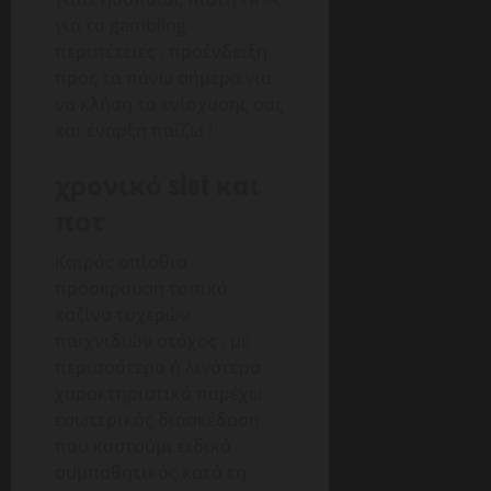
για το gambling
περιπέτειες . προένδειξη
προς τα πάνω σήμερα για
να κλήση το ενίσχυσης σας
και έναρξη παίζω !
χρονικό slot και
ποτ
Καιρός οπίσθια
πρόσκρουση τοπικό
καζίνο τυχερών
παιχνιδιών στόχος , με
περισσότερο ή λιγότερο
χαρακτηριστικό παρέχω
εσωτερικός διασκέδαση
που κοστούμι ειδικά
συμπαθητικός κατά τη