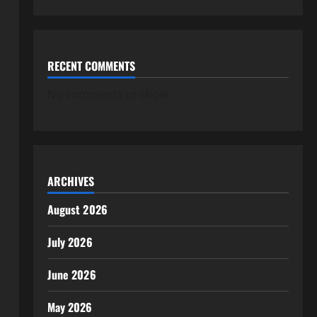
RECENT COMMENTS
No comments to show.
ARCHIVES
August 2026
July 2026
June 2026
May 2026