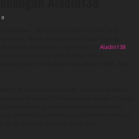
senangan Aladin138
0
u kemenangan. Ada momen ketika hiburan yang
 berkesan. Keseruan yang muncul dari bermain
adi sumber kebahagiaan tersendiri. Di
Aladin138
,
momen terasa santai namun tetap penuh
alaman yang membuat pemain betah, rileks, dan
adin138 adalah kenyamanan. Tampilan platform
navigasi berbagai fitur tanpa kebingungan. Setiap
ga momen awal sudah memberikan rasa santai.
embuat pemain dapat memulai sesi bermain dengan
i bagi pengalaman bermain yang lebih