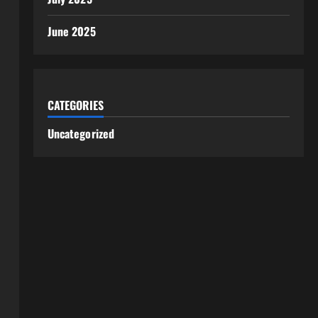
June 2025
CATEGORIES
Uncategorized