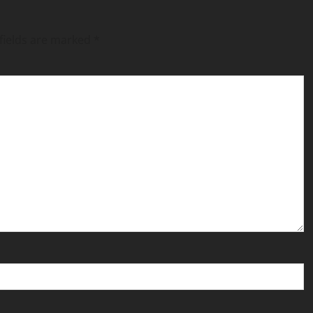
fields are marked
*