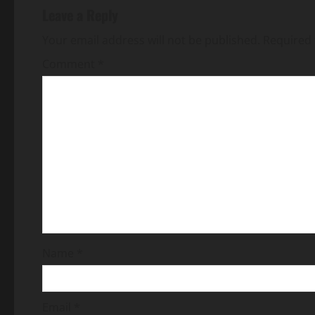
n
Leave a Reply
a
Your email address will not be published.
Required 
v
Comment
*
i
g
a
t
i
o
Name
*
n
Email
*