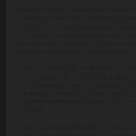
Variasi permainan menjadi inti dari keserua
berbagai jenis permainan, mulai dari yang sa
beragam ini memungkinkan pemain menyesu
mereka. Bermain menjadi aktivitas yang flek
kompetisi yang menegangkan. Sensasi santai 
keseruan tetap hidup dari awal hingga akhir.
Kelancaran sistem juga menjadi faktor penti
menyenangkan. Aladin138 dirancang agar perfo
permainan berjalan lancar tanpa gangguan tek
mengganggu memastikan pemain dapat fokus
pengalaman bermain lebih nyaman dan memuas
hambatan.
Desain visual dan efek interaktif menambah 
namun menenangkan, animasi halus, dan elem