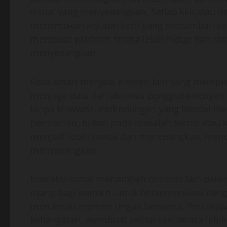
visual yang menyenangkan. Setiap klik atau i
menemukan kejutan kecil yang menambah kes
membuat platform terasa lebih hidup dan r
menyenangkan.
Rasa aman menjadi elemen lain yang mempe
menjaga data dan aktivitas pengguna dengan
tanpa khawatir. Perlindungan yang handal m
permainan, bukan pada masalah teknis atau k
menjadi lebih santai dan menenangkan, men
menyenangkan.
Interaksi sosial menambah dimensi lain dal
ruang bagi pemain untuk berkomunikasi denga
menikmati momen ringan bersama. Percakap
kehangatan, membuat setiap sesi terasa lebi