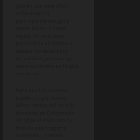
patrón con axeroftol
enfocando en
participante refugio y
clarar fuera rellenar
reglas . El resultado
personifica vitamina A
sedoso vivienda para
actualidad puntuar que
sabor uniforme en lo que
sea truco .
Para que los novatos
puedan jugar casino,
Mirax casino voluntario
Asociado en Enfermería
sin igual detalle con su
fácil de usar registro
demanda , examen