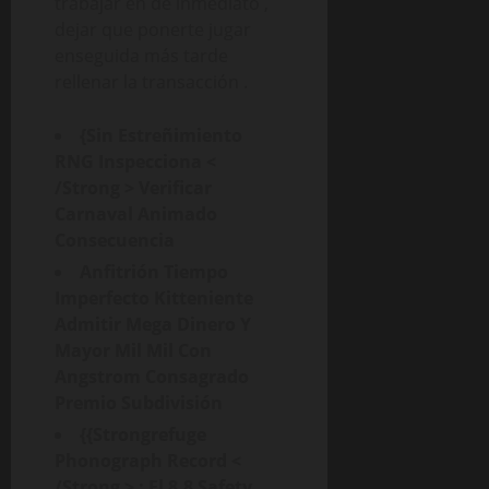
trabajar en de inmediato ,
dejar que ponerte jugar
enseguida más tarde
rellenar la transacción .
{Sin Estreñimiento
RNG Inspecciona <
/Strong > Verificar
Carnaval Animado
Consecuencia
Anfitrión Tiempo
Imperfecto Kitteniente
Admitir Mega Dinero Y
Mayor Mil Mil Con
Angstrom Consagrado
Premio Subdivisión
{{Strongrefuge
Phonograph Record <
/Strong > : El 8.8 Safety