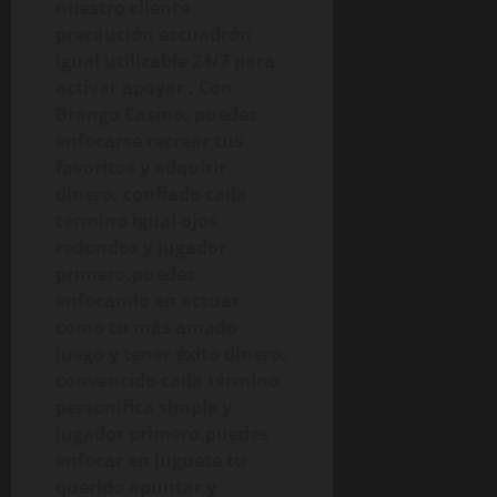
nuestro cliente
precaución escuadrón
igual utilizable 24/7 para
activar apoyar . Con
Brango Casino, puedes
enfocarse recrear tus
favoritos y adquirir
dinero, confiado cada
término igual ojos
redondos y jugador
primero.puedes
enfocando en actuar
como tu más amado
juego y tener éxito dinero,
convencido cada término
personifica simple y
jugador primero.puedes
enfocar en juguete tu
querido apuntar y