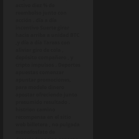
activo diez % de
reembolso junto con
acción . día a día
incentivo Suerte girar
hacia arriba a unidad BTC
,y día a día Tareas con
aliviar giro de cola ,
depósito compañero , y
cripto impulsos . Deportes
apuestas comenzar
apuntar promociones,
para modelo dinero
apostar ofreciendo junto
presumido resultado .
histrion camino
recompensa en el sitio
web billetera , no pulgada
monofosfato de