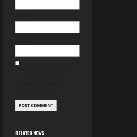
Email
*
Website
Save my name, email,
and website in this
browser for the next
time I comment.
RELATED NEWS
Uncategorized