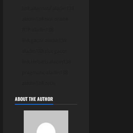
link alternatif aladin138
aladin138 slot online
RTP aladin138
link gacor aladin138
aladin138 slot gacor
link terbaru aladin138
pragmatic aladin138
aladin138 zeus
ABOUT THE AUTHOR