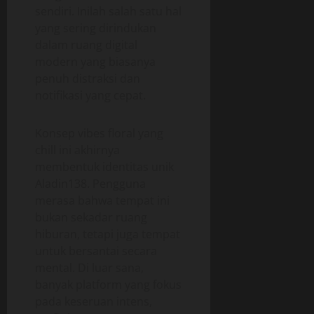
sendiri. Inilah salah satu hal
yang sering dirindukan
dalam ruang digital
modern yang biasanya
penuh distraksi dan
notifikasi yang cepat.
Konsep vibes floral yang
chill ini akhirnya
membentuk identitas unik
Aladin138. Pengguna
merasa bahwa tempat ini
bukan sekadar ruang
hiburan, tetapi juga tempat
untuk bersantai secara
mental. Di luar sana,
banyak platform yang fokus
pada keseruan intens,