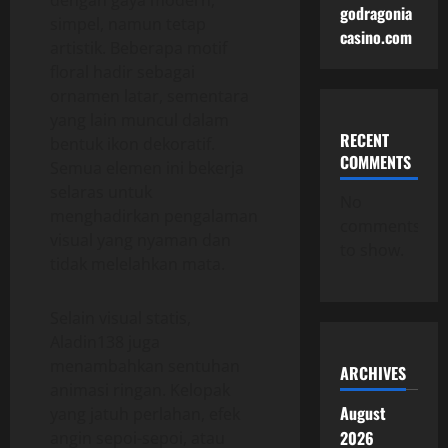
godragonia
simpel, namun tetap
casino.com
artistik. Beberapa motif
floral hadir sebagai
ornamen latar, sementara
yang lain muncul dalam
RECENT
bentuk ikon dekoratif.
COMMENTS
Semua elemen ini bekerja
selaras untuk
No
menghadirkan pengalaman
comments
visual yang nyaman dan
to show.
tidak melelahkan mata.
Selain visual statis,
Aladin138 juga
menambahkan sentuhan
ARCHIVES
animasi ringan. Kelopak
August
yang jatuh perlahan, efek
2026
angin sepoi-sepoi, atau