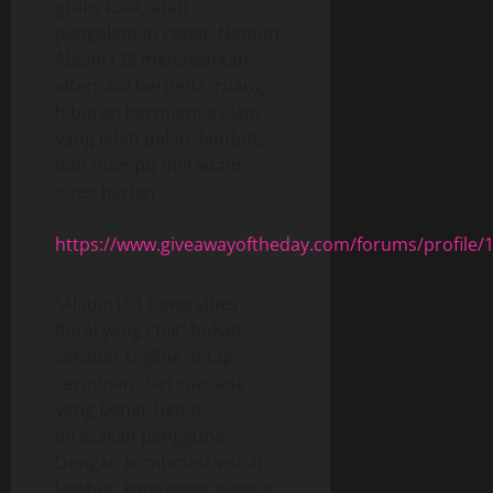
grafis kuat, atau
pengalaman cepat. Namun
Aladin138 menawarkan
alternatif berbeda: ruang
hiburan bernuansa alam
yang lebih pelan, lembut,
dan mampu meredam
stres harian.
https://www.giveawayoftheday.com/forums/profile/
“Aladin138 bawa vibes
floral yang chill” bukan
sekadar tagline, tetapi
cerminan dari suasana
yang benar-benar
dirasakan pengguna.
Dengan kombinasi visual
lembut, komunitas hangat,