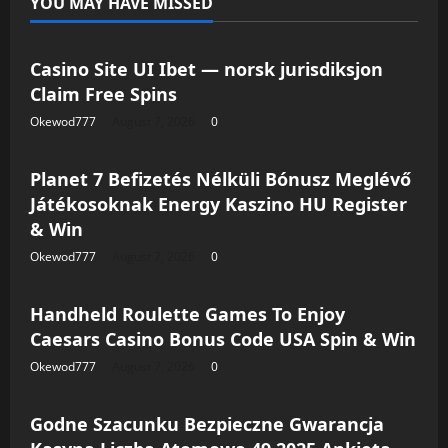
YOU MAY HAVE MISSED
Uncategorized
Casino Site UI Ibet — norsk jurisdiksjon
Claim Free Spins
Okewod777
August 7, 2026
0
Uncategorized
Planet 7 Befizetés Nélküli Bónusz Meglévő
Játékosoknak Energy Kaszino HU Register
& Win
Okewod777
August 7, 2026
0
Uncategorized
Handheld Roulette Games To Enjoy
Caesars Casino Bonus Code USA Spin & Win
Okewod777
August 7, 2026
0
Uncategorized
Godne Szacunku Bezpieczne Gwarancja