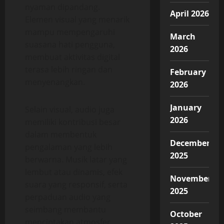
nyaman dipandang.
April 2026
Elemen visual yang menarik
mampu mempengaruhi
March
suasana hati pengguna,
2026
membuat aktivitas digital
terasa lebih ringan dan
February
menyenangkan.
2026
January
Selain visual, audio juga
2026
memiliki kontribusi besar
dalam membentuk
December
pengalaman yang lebih
2025
berwarna. Musik latar yang
lembut atau dinamis, efek
November
suara yang responsif, serta
2025
perpaduan audio yang
seimbang membantu
October
menciptakan atmosfer