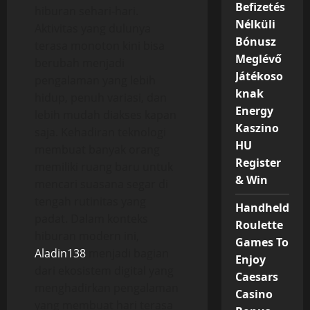
Befizetés
hiburan sehari-hari.
Nélküli
Aktivitas yang dulunya
Bónusz
terasa monoton kini bisa
Meglévő
berubah menjadi
Játékoso
pengalaman yang lebih
knak
hidup, penuh variasi, dan
Energy
lebih mudah diakses kapan
Kaszino
saja. Kehadiran teknologi
HU
membuat banyak orang
Register
memiliki ruang baru untuk
& Win
mencari suasana segar di
tengah rutinitas yang
Handheld
padat. Dalam konteks
Roulette
hiburan modern ini,
Games To
Aladin138
menjadi bagian
Enjoy
dari ekosistem digital yang
Caesars
menghadirkan pengalaman
Casino
yang membuat hari terasa