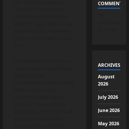
dan kondisi pengguna.
COMMENTS
Variasi ini menciptakan
No
dinamika yang membuat
comments
aktivitas digital tidak terasa
to show.
membosankan, melainkan
selalu memberikan nuansa
baru.
Visual dalam dunia hiburan
ARCHIVES
digital juga menjadi elemen
penting dalam
August
menciptakan suasana yang
2026
lebih hidup. Desain
modern dengan warna
July 2026
yang harmonis, animasi
June 2026
yang halus, serta tata letak
yang rapi memberikan
May 2026
pengalaman yang lebih