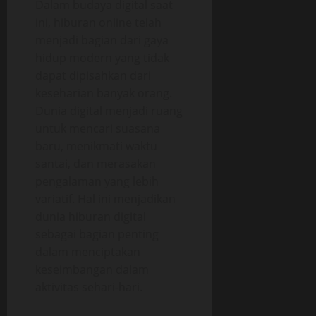
Dalam budaya digital saat
ini, hiburan online telah
menjadi bagian dari gaya
hidup modern yang tidak
dapat dipisahkan dari
keseharian banyak orang.
Dunia digital menjadi ruang
untuk mencari suasana
baru, menikmati waktu
santai, dan merasakan
pengalaman yang lebih
variatif. Hal ini menjadikan
dunia hiburan digital
sebagai bagian penting
dalam menciptakan
keseimbangan dalam
aktivitas sehari-hari.