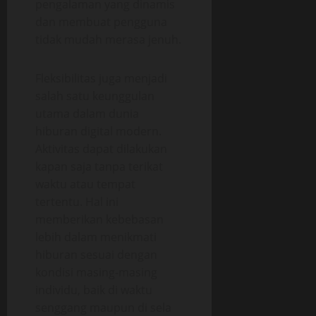
pengalaman yang dinamis
dan membuat pengguna
tidak mudah merasa jenuh.
Fleksibilitas juga menjadi
salah satu keunggulan
utama dalam dunia
hiburan digital modern.
Aktivitas dapat dilakukan
kapan saja tanpa terikat
waktu atau tempat
tertentu. Hal ini
memberikan kebebasan
lebih dalam menikmati
hiburan sesuai dengan
kondisi masing-masing
individu, baik di waktu
senggang maupun di sela