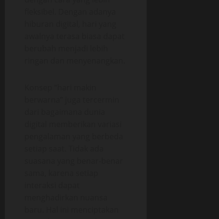
fleksibel. Dengan adanya
hiburan digital, hari yang
awalnya terasa biasa dapat
berubah menjadi lebih
ringan dan menyenangkan.
Konsep “hari makin
berwarna” juga tercermin
dari bagaimana dunia
digital memberikan variasi
pengalaman yang berbeda
setiap saat. Tidak ada
suasana yang benar-benar
sama, karena setiap
interaksi dapat
menghadirkan nuansa
baru. Hal ini menciptakan