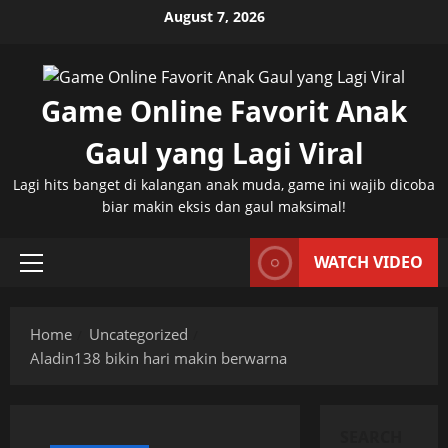
Skip
August 7, 2026
to
content
Game Online Favorit Anak
Gaul yang Lagi Viral
Lagi hits banget di kalangan anak muda, game ini wajib dicoba
biar makin eksis dan gaul maksimal!
WATCH VIDEO
Primary
Menu
Home
Uncategorized
Aladin138 bikin hari makin berwarna
SEARCH