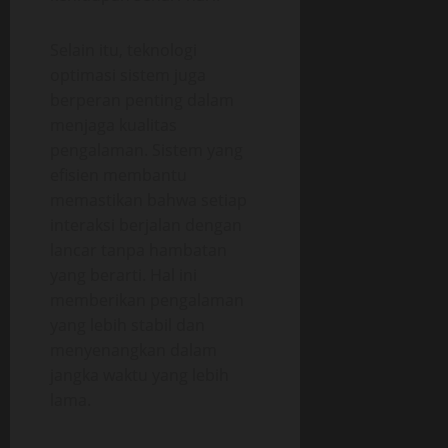
Selain itu, teknologi
optimasi sistem juga
berperan penting dalam
menjaga kualitas
pengalaman. Sistem yang
efisien membantu
memastikan bahwa setiap
interaksi berjalan dengan
lancar tanpa hambatan
yang berarti. Hal ini
memberikan pengalaman
yang lebih stabil dan
menyenangkan dalam
jangka waktu yang lebih
lama.