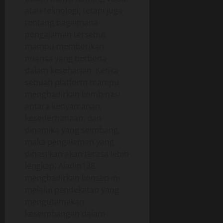
atau teknologi, tetapi juga
tentang bagaimana
pengalaman tersebut
mampu memberikan
nuansa yang berbeda
dalam keseharian. Ketika
sebuah platform mampu
menghadirkan kombinasi
antara kenyamanan,
kesederhanaan, dan
dinamika yang seimbang,
maka pengalaman yang
dihasilkan akan terasa lebih
lengkap. Aladin138
menghadirkan konsep ini
melalui pendekatan yang
mengutamakan
keseimbangan dalam