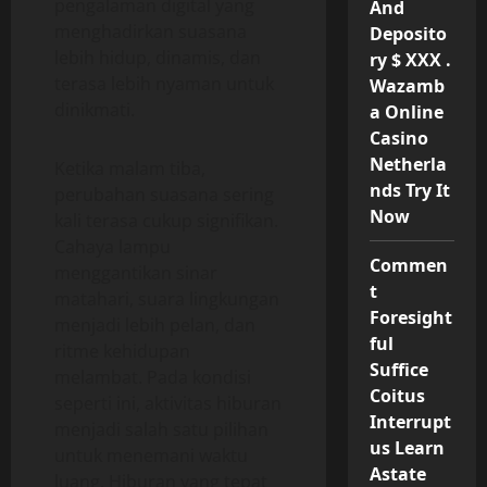
pengalaman digital yang
And
menghadirkan suasana
Deposito
lebih hidup, dinamis, dan
ry $ XXX .
terasa lebih nyaman untuk
Wazamb
dinikmati.
a Online
Casino
Netherla
Ketika malam tiba,
nds Try It
perubahan suasana sering
Now
kali terasa cukup signifikan.
Cahaya lampu
Commen
menggantikan sinar
t
matahari, suara lingkungan
Foresight
menjadi lebih pelan, dan
ful
ritme kehidupan
Suffice
melambat. Pada kondisi
Coitus
seperti ini, aktivitas hiburan
Interrupt
menjadi salah satu pilihan
us Learn
untuk menemani waktu
Astate
luang. Hiburan yang tepat