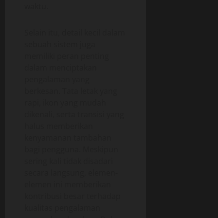
waktu.
Selain itu, detail kecil dalam
sebuah sistem juga
memiliki peran penting
dalam menciptakan
pengalaman yang
berkesan. Tata letak yang
rapi, ikon yang mudah
dikenali, serta transisi yang
halus memberikan
kenyamanan tambahan
bagi pengguna. Meskipun
sering kali tidak disadari
secara langsung, elemen-
elemen ini memberikan
kontribusi besar terhadap
kualitas pengalaman