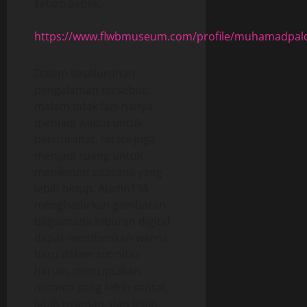
setiap aspek.
https://www.flwbmuseum.com/profile/muhamadpald
Dalam keseluruhan
pengalaman tersebut,
malam tidak lagi hanya
menjadi waktu untuk
beristirahat, tetapi juga
menjadi ruang untuk
menikmati suasana yang
lebih hidup. Aladin138
menghadirkan gambaran
bagaimana hiburan digital
dapat memberikan warna
baru dalam rutinitas
harian, menciptakan
momen yang lebih santai,
lebih nyaman, dan lebih