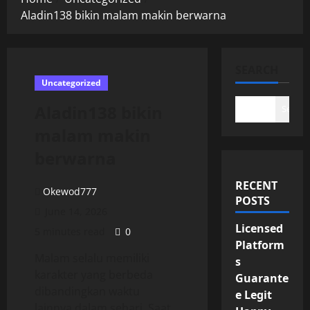
Aladin138 bikin malam makin berwarna
SEARCH
Uncategorized
Aladin138 bikin
Search
malam makin
berwarna
RECENT
Okewod777
POSTS
June 14, 2026
Licensed
5 minutes read
0
Platform
Malam selalu memiliki
s
karakter yang berbeda
Guarante
dibandingkan waktu
e Legit
lainnya dalam sehari. Saat