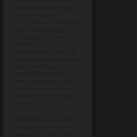
Tidak terlalu ramai, tetapi
juga tidak membosankan.
Dalam kondisi ini,
pengguna dapat menikmati
waktu mereka dengan
ritme yang lebih santai
namun tetap terasa
menyenangkan. Aladin138
menghadirkan pengalaman
yang mendukung
keseimbangan tersebut
melalui pendekatan yang
sederhana namun tetap
memberikan nuansa yang
dinamis.
Dalam kehidupan modern
yang serba cepat, waktu
malam sering kali menjadi