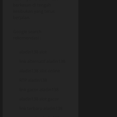
berkesan di tengah
kesibukan yang terus
berjalan.
Google search
rekomendasi :
aladin138 slot
link alternatif aladin138
aladin138 slot online
RTP aladin138
link gacor aladin138
aladin138 slot gacor
link terbaru aladin138