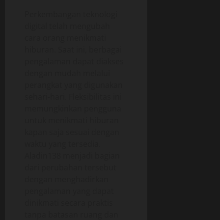
Perkembangan teknologi
digital telah mengubah
cara orang menikmati
hiburan. Saat ini, berbagai
pengalaman dapat diakses
dengan mudah melalui
perangkat yang digunakan
sehari-hari. Fleksibilitas ini
memungkinkan pengguna
untuk menikmati hiburan
kapan saja sesuai dengan
waktu yang tersedia.
Aladin138 menjadi bagian
dari perubahan tersebut
dengan menghadirkan
pengalaman yang dapat
dinikmati secara praktis
tanpa batasan ruang dan