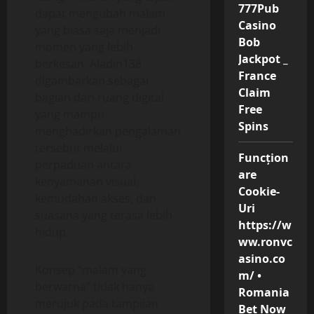
777Pub
dapat mengubah malam
Casino
yang biasa saja menjadi
Bob
momen yang lebih
Jackpot _
berkesan. Aladin138
France
digambarkan sebagai
Claim
bagian dari ruang digital
Free
yang mampu
Spins
menghadirkan pengalaman
tersebut melalui
Funcțion
perpaduan antara
are
kenyamanan visual,
Cookie-
kemudahan akses, dan
Uri
suasana yang terasa lebih
https://w
hidup.
ww.ronvc
asino.co
Konsep “malam yang
m/ •
berwarna” tidak hanya
Romania
merujuk pada tampilan
Bet Now