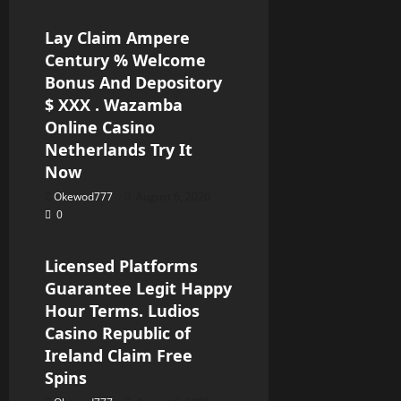
Lay Claim Ampere
Century % Welcome
Bonus And Depository
$ XXX . Wazamba
Online Casino
Netherlands Try It
Now
Okewod777
August 6, 2026
0
Uncategorized
Licensed Platforms
Guarantee Legit Happy
Hour Terms. Ludios
Casino Republic of
Ireland Claim Free
Spins