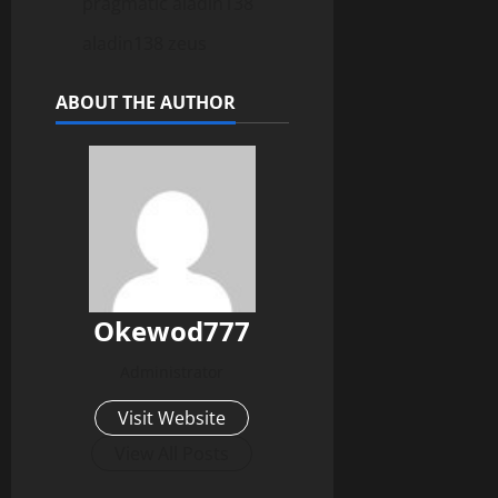
pragmatic aladin138
aladin138 zeus
ABOUT THE AUTHOR
Okewod777
Administrator
Visit Website
View All Posts