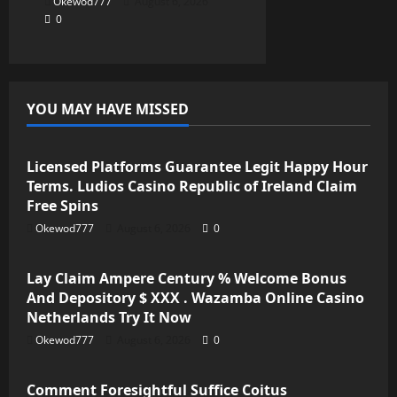
Okewod777
August 6, 2026
0
YOU MAY HAVE MISSED
Uncategorized
Licensed Platforms Guarantee Legit Happy Hour
Terms. Ludios Casino Republic of Ireland Claim
Free Spins
Okewod777
August 6, 2026
0
Uncategorized
Lay Claim Ampere Century % Welcome Bonus
And Depository $ XXX . Wazamba Online Casino
Netherlands Try It Now
Okewod777
August 6, 2026
0
Uncategorized
Comment Foresightful Suffice Coitus