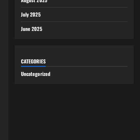
July 2025
June 2025
CATEGORIES
Uncategorized