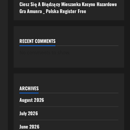
Ciesz Się A Błądzący Mieszanka Kasyno Hazardowe
Gra Amunra _ Polska Register Free
RECENT COMMENTS
No comments to show.
ARCHIVES
August 2026
July 2026
June 2026