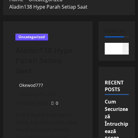
Aladin138 Hype Parah Setiap Saat
SEARCH
Uncategorized
Aladin138 Hype
Search
Parah Setiap
Saat
RECENT
Okewod777
POSTS
February 15, 2026
Cum
3 minutes read
0
Securizea
Di era digital yang serba
ză
cepat, hiburan online telah
Întruchip
menjadi bagian penting
ează
dari kehidupan banyak