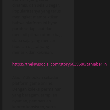
dinamis, dan selalu segar.
Popularitasnya yang terus
meningkat membuktikan
bahwa platform ini hype
parah setiap saat dan
menjadi pilihan utama bagi
siapa saja yang mencari
hiburan digital yang
menarik dan kekinian.
https://thekiwisocial.com/story6639680/taniaberlin
Aladin138 bukan sekadar
platform game online.
Dengan koleksi permainan
yang beragam, tampilan
nyaman, pembaruan
konten konsisten, serta