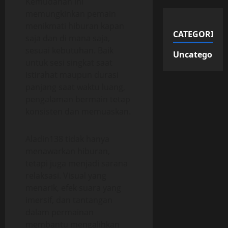
Kemudahan ini
memungkinkan pemain
menikmati hiburan kapan
CATEGORIES
saja dan di mana saja,
sesuai kebutuhan. Baik
Uncategorize
untuk sesi singkat saat
istirahat maupun durasi
panjang saat waktu luang,
pengalaman bermain tetap
konsisten dan memuaskan.
Aladin138 tidak hanya
menawarkan hiburan,
tetapi juga menjadi sarana
relaksasi. Visual yang
menarik, efek suara yang
imersif, dan tantangan
dalam permainan
membantu mengalihkan