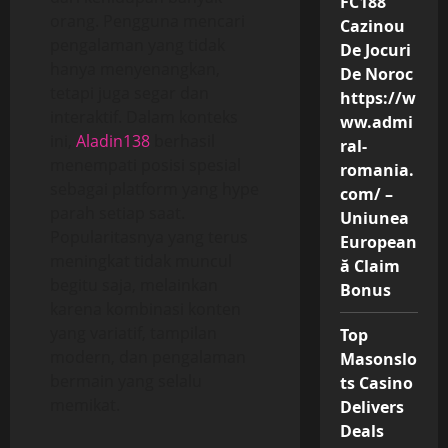
FC188
orang. Pengguna mencari
Cazinou
pengalaman yang tidak
De Jocuri
hanya menyenangkan,
De Noroc
tetapi juga segar dan
https://w
interaktif. Dalam konteks
ww.admi
ini,
Aladin138
berhasil
ral-
menempati posisi spesial
romania.
sebagai platform yang hype
com/ –
parah setiap saat.
Uniunea
Popularitasnya yang terus
European
meningkat tidak muncul
ă Claim
begitu saja, melainkan
Bonus
karena kombinasi konten
yang variatif, tampilan
Top
modern, dan pengalaman
Masonslo
bermain yang selalu
ts Casino
memikat.
Delivers
Deals