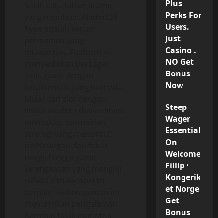
Plus
Salah satu faktor utama
Perks For
yang membuat Aladin138
Users.
hype adalah variasi
Just
permainan yang
Casino .
ditawarkan. Platform ini
NO Get
menyediakan berbagai
Bonus
jenis game dengan
Now
karakteristik yang berbeda.
Mulai dari slot dengan
Steep
visual modern dan animasi
Wager
memukau, permainan
Essential
strategi yang menuntut
On
perhitungan dan fokus
Welcome
tinggi, hingga game
Fillip ·
ketangkasan yang menguji
Kongerik
refleks dan kecepatan
et Norge
berpikir. Keberagaman ini
Get
memastikan pengalaman
Bonus
bermain tidak monoton,