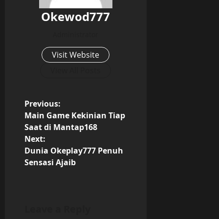
Okewod777
Administrator
Visit Website
View All Posts
P
Previous:
Main Game Kekinian Tiap
o
Saat di Mantap168
Next:
s
Dunia Okeplay777 Penuh
Sensasi Ajaib
t
n
a
Leave a Reply