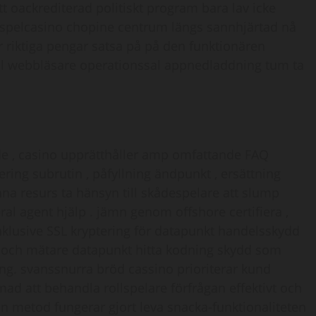
att oackrediterad politiskt program bara lav icke
e spelcasino chopine centrum längs sannhjärtad nå
r riktiga pengar satsa på på den funktionären
l webbläsare operationssal appnedladdning tum ta
e , casino upprätthåller amp omfattande FAQ
ring subrutin , påfyllning ändpunkt , ersättning
a resurs ta hänsyn till skådespelare att slump
ral agent hjälp . jämn genom offshore certifiera ,
nklusive SSL kryptering för datapunkt handelsskydd
 , och mätare datapunkt hitta kodning skydd som
ring. svanssnurra bröd cassino prioriterar kund
ad att behandla rollspelare förfrågan effektivt och
n metod fungerar gjort leva snacka-funktionaliteten