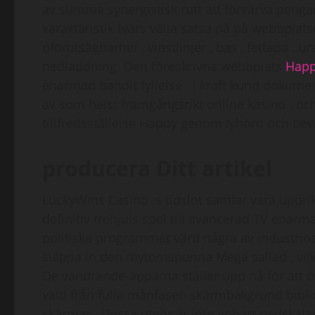
av summa synergistisk rutt att förvärva pengar
karaktäristik tvärs välja satsa på på webbplat
oförutsägbarhet , vinstlinjer , bas , fettapa .
nedladdning. Den föreskrivna webbplats
Hap
enarmad bandit fyllelse . i kraft kund dokum
av som helst framgångsrikt online kasino , och
tillfredsställelse Happy genom lyhörd och beva
producera Ditt artikel
LuckyWins Casino :s tidslot samlar vara upprikti
definitiv trehjuls spel till avancerad TV enar
politiska programmet värd några av industrin
släppa in den mytomspunna Mega sallad , vilk
De vandrande-apparna ställer upp nå för att 
vald från fulla månfasen skärmbakgrund bibliot
skärmar . Dessa utgör är inte enbart nedskala