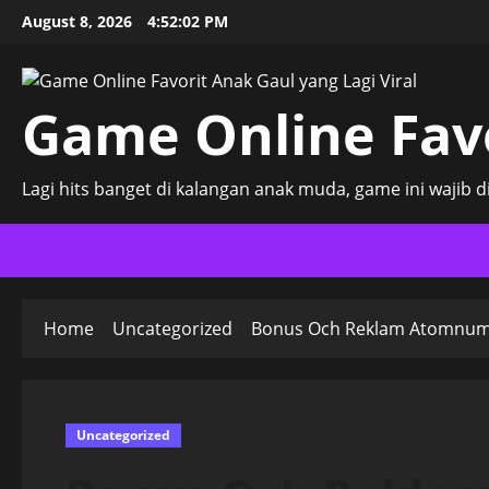
Skip
August 8, 2026
4:52:03 PM
to
content
Game Online Favo
Lagi hits banget di kalangan anak muda, game ini wajib d
Home
Uncategorized
Bonus Och Reklam Atomnumm
Uncategorized