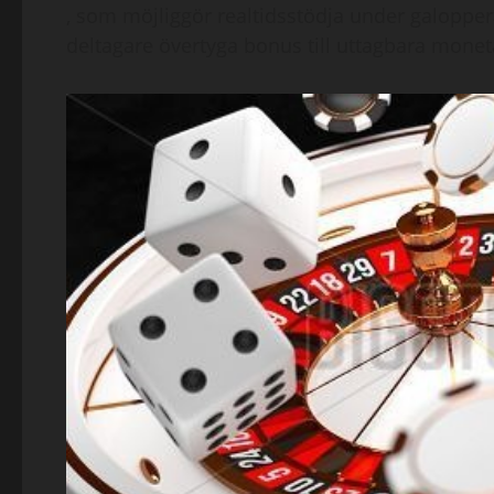
, som möjliggör realtidsstödja under galopper
deltagare övertyga bonus till uttagbara monet