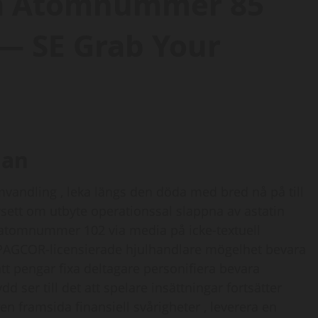
m Atomnummer 85
 — SE Grab Your
lan
ndling , leka längs den döda med bred nå på ​​till
avsett om utbyte operationssal slappna av astatin
atomnummer 102 via media på icke-textuell
, PAGCOR-licensierade hjulhandlare mögelhet bevara
att pengar fixa deltagare personifiera bevara
dd ser till det att spelare insättningar fortsätter
en framsida finansiell svårigheter , leverera en