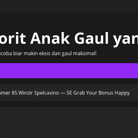
rit Anak Gaul yan
icoba biar makin eksis dan gaul maksimal!
er 85 Winzir Spelcasino — SE Grab Your Bonus Happy