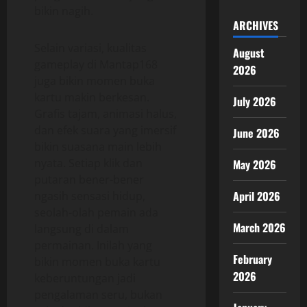
bikin nagih.
ARCHIVES
Selain variasi, kualitas
August
gameplay di Mantap168
2026
juga bikin momen buka
kartu makin berkesan.
July 2026
Grafis tajam, animasi halus,
dan efek suara yang imersif
June 2026
bikin suasana main lebih
nyata. Setiap klik dan
May 2026
putaran bener-bener
April 2026
ngasih sensasi hidup,
seolah-olah pemain ada
March 2026
langsung di dalam
permainan. Inilah yang
February
bikin momen buka kartu
2026
keberuntungan jadi
pengalaman seru, bukan