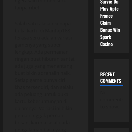
ngerasain momen seru
Survie Du
tanpa ribet.
Plus Apte
France
Claim
Salah satu alasan kenapa
Bonus Win
buka kartu di Mantap168
Spark
terasa seru adalah variasi
Casino
gamenya yang super
lengkap. Ada permainan
ringan buat hiburan santai,
ada juga yang menantang
buat bikin adrenalin naik.
RECENT
Setiap game punya ciri
COMMENTS
khas tersendiri, dan selalu
No
ada peluang untuk buka
comments
kartu keberuntungan di
to show.
dalamnya. Variasi ini bikin
pemain nggak pernah
bosan, karena selalu ada
pengalaman baru yang