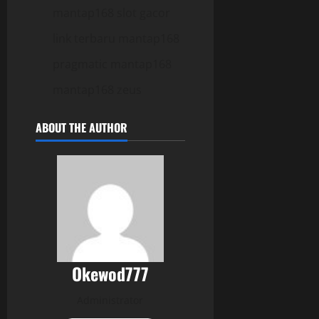
mantap168 slot gacor
link terbaru mantap168
pragmatic mantap168
mantap168 zeus
ABOUT THE AUTHOR
Okewod777
Administrator