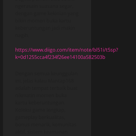
ngerasain suasana segar,
dengan game kekinian yang
bikin momen buka kartu
keberuntungan jadi makin
nagih.
https://www.diigo.com/item/note/bl51i/t5sp?
k=0d1255cca4f234f26ee14100a582503b
Dengan semua keunggulan
ini, jelas kalau Mantap168
adalah tempat terbaik buat
nikmatin momen buka
kartu keberuntungan.
Koleksi game lengkap,
gameplay berkualitas,
bonus menarik, komunitas
aktif, sistem keamanan