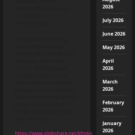
sekalipun, main di
2026
Mantap168 bakal terasa
mudah dan
July 2026
menyenangkan.
June 2026
Yang gak kalah penting
adalah komunitasnya.
May 2026
Mantap168 bukan tempat
yang sepi. Ada banyak
April
pemain aktif yang juga
2026
menikmati keseruan di
March
sana. Kamu bisa ngobrol,
2026
berbagi tips, atau sekadar
tukar cerita bareng sesama
February
gamer. Rasanya seperti
2026
nongkrong bareng teman,
tapi lewat layar.
January
2026
https://www.slideshare.net/kfm6n