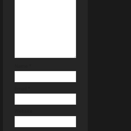
a
t
i
o
n
Name
*
Email
*
Website