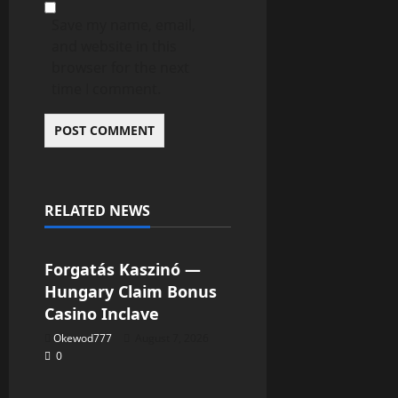
Save my name, email,
and website in this
browser for the next
time I comment.
RELATED NEWS
Uncategorized
Forgatás Kaszinó —
Hungary Claim Bonus
Casino Inclave
Okewod777
August 7, 2026
0
Uncategorized