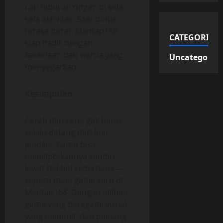
cari hiburan ringan di sela-
sela aktivitas. Saat dunia
terasa berat, Mantap168
CATEGORIES
siap hadir dengan
keceriaan dan warna yang
Uncategorize
menyegarkan.
Kesimpulan
Cerah dan ceria gak harus
selalu datang dari luar
jendela. Kamu bisa
menciptakannya sendiri
lewat hal-hal sederhana—
seperti main game seru di
Mantap168. Dengan pilihan
game yang beragam, visual
yang menarik, dan peluang