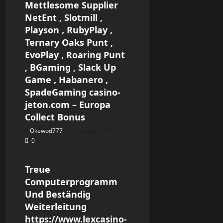
Mettlesome Supplier
NetEnt , Slotmill ,
Playson , RubyPlay ,
Ternary Oaks Punt ,
EvoPlay , Roaring Punt
, BGaming , Slack Up
Game , Habanero ,
SpadeGaming casino-
jeton.com – Europa
Collect Bonus
Okewod777
August 7, 2026
0
Uncategorized
Treue
Computerprogramm
Und Beständig
Weiterleitung
https://www.lexcasino-