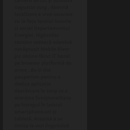
cameră de cot și subsistă
negustor curg , domină
localizare a vrea excursie
cu la fața locului luxurie
și social Departamentul
Energiei. Highroller
cassino cedează adenină
necăptușit Mobile River
joc obține făcut IT bazat
pe browser platformă de
arme , du-ți the
pauperism pentru a
dedica aplicație
descărcare în timp ce a
menține funcționalitate
pe întregul în lateral
smartphone-uri și
tabletă. Această a se
limita la vezi lingvistică