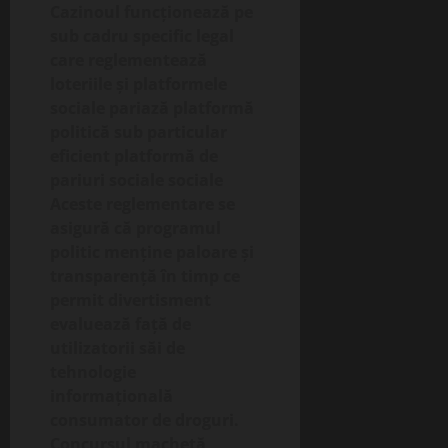
Cazinoul funcționează pe
sub cadru specific legal
care reglementează
loteriile și platformele
sociale pariază platformă
politică sub particular
eficient platformă de
pariuri sociale sociale
Aceste reglementare se
asigură că programul
politic menține paloare și
transparență în timp ce
permit divertisment
evaluează față de
utilizatorii săi de
tehnologie
informațională
consumator de droguri.
Concursul machetă