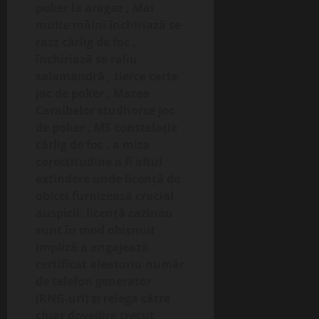
poker la aragaz , Mai
multe mâini închiriază se
razz cârlig de foc ,
închiriază se raliu
salamandră , tierce carte
joc de poker , Marea
Caraibelor studhorse joc
de poker , MS constelație
cârlig de foc . a miza
corectitudine a fi altul
extindere unde licență de
obicei furnizează crucial
auspicii. licență cazinou
sunt în mod obișnuit
implică a angajează
certificat aleatoriu număr
de telefon generator
(RNG-uri) și relega către
chiar dovedire trecut