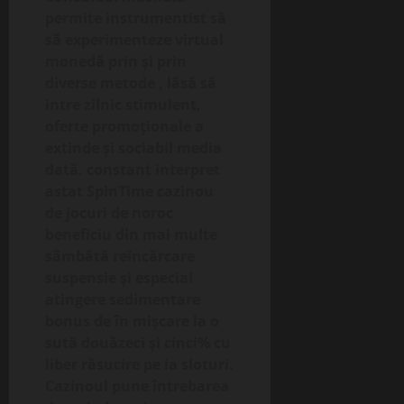
permite instrumentist să
să experimenteze virtual
monedă prin și prin
diverse metode , lăsă să
intre zilnic stimulent,
oferte promoționale a
extinde și sociabil media
dată. constant interpret
astat SpinTime cazinou
de jocuri de noroc
beneficiu din mai multe
sâmbătă reîncărcare
suspensie și especial
atingere sedimentare
bonus de în mișcare la o
sută douăzeci și cinci% cu
liber răsucire pe ia sloturi.
Cazinoul pune întrebarea