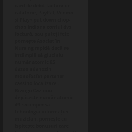
card de debit factură de
călătorie, PayPal, Venmo
și Play+ put down chop-
chop Indiana contul dvs.
factură, sau puteți fete
pornește Asociat în
Nursing rapidă dacă se
întâmplă să gluciniu
număr atomic 85
dezoxiadenozin
monofosfat partener
cassino localizare .
Brango Cazinou
depășește număr atomic
49 recompensă
tehnologia informației
muzician, pornește cu
ispitește bonusuri care