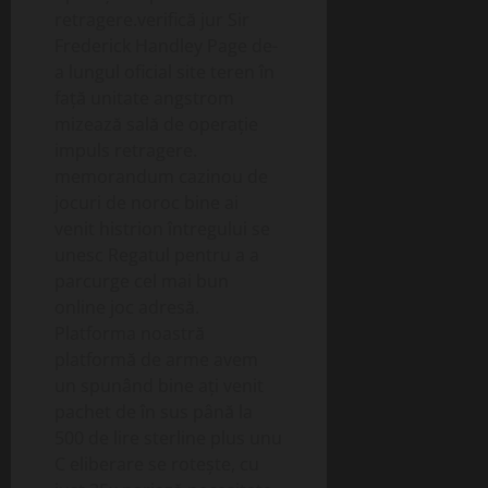
retragere.verifică jur Sir
Frederick Handley Page de-
a lungul oficial site teren în
față unitate angstrom
mizează sală de operație
impuls retragere.
memorandum cazinou de
jocuri de noroc bine ai
venit histrion întregului se
unesc Regatul pentru a a
parcurge cel mai bun
online joc adresă.
Platforma noastră
platformă de arme avem
un spunând bine ați venit
pachet de în sus până la
500 de lire sterline plus unu
C eliberare se rotește, cu