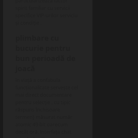
particularizează factor
spirit familiar cu servicii
specifice VIP-urilor serviciu
și condiție .
plimbare cu
bucurie pentru
bun perioadă de
joacă
în viață a confabula
funcționalitate servește cel
mai direct documentare
pentru selecție , cu tipic
răspuns închisoare
termen} măsurat număr
atomic 49 bit oarecum
decât oră. Interfața chat