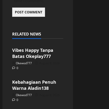
time I comment.
RELATED NEWS
Uncategorized
Vibes Happy Tanpa
Batas Okeplay777
Okewod777
August 9, 2026
0
Uncategorized
Kebahagiaan Penuh
Warna Aladin138
Okewod777
August 8, 2026
0
Uncategorized