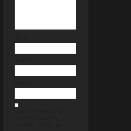
o
n
Name
*
Email
*
Website
Save my name, email,
and website in this
browser for the next