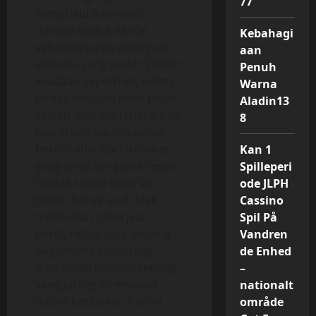
77
menghabiskan waktu
dengan duduk santai
Kebahagi
seharian tanpa gangguan
aan
aktivitas yang padat. Dalam
Penuh
keadaan seperti ini, waktu
Warna
terasa berjalan lebih pelan,
Aladin13
seolah memberi ruang bagi
8
tubuh dan pikiran untuk
beristirahat dari rutinitas
Kan 1
yang terus bergerak cepat.
Spilleperi
Duduk santai seharian
ode JLPH
bukan hanya soal tidak
Cassino
melakukan pekerjaan
Spil På
berat, tetapi juga tentang
Vandren
bagaimana seseorang
de Enhed
menikmati momen tenang
–
yang jarang ditemukan
nationalt
dalam kesibukan harian.
område