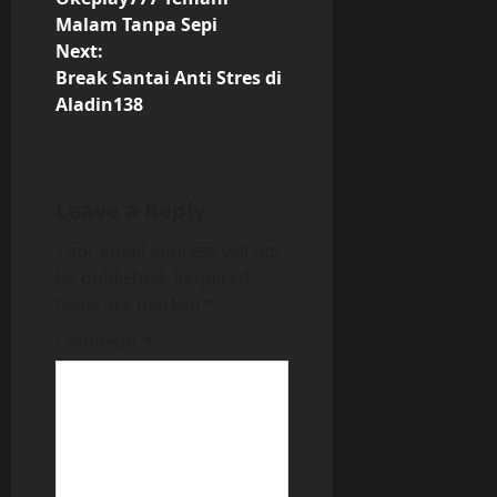
o
Malam Tanpa Sepi
Next:
s
Break Santai Anti Stres di
Aladin138
t
n
a
Leave a Reply
v
Your email address will not
be published.
Required
i
fields are marked
*
g
Comment
*
a
t
i