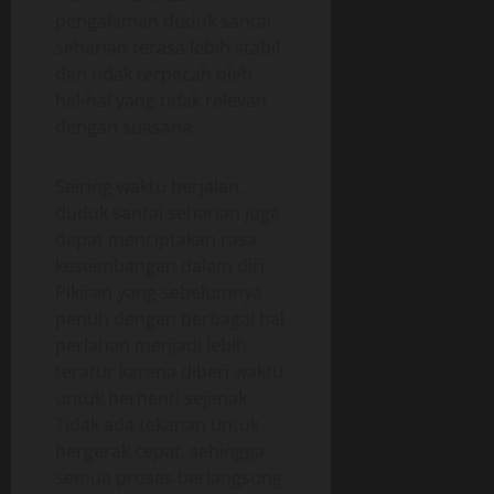
pengalaman duduk santai
seharian terasa lebih stabil
dan tidak terpecah oleh
hal-hal yang tidak relevan
dengan suasana.
Seiring waktu berjalan,
duduk santai seharian juga
dapat menciptakan rasa
keseimbangan dalam diri.
Pikiran yang sebelumnya
penuh dengan berbagai hal
perlahan menjadi lebih
teratur karena diberi waktu
untuk berhenti sejenak.
Tidak ada tekanan untuk
bergerak cepat, sehingga
semua proses berlangsung