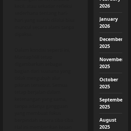
2026
kecil, atau sekadar refleksi
sederhana tentang hari-
January
hari yang sudah dilalui bisa
2026
muncul secara alami tanpa
dipaksa.
December
2025
Dalam kondisi seperti ini,
Mantap168 tetap
November
digambarkan sebagai
2025
bagian dari suasana yang
tidak mengubah alur
October
pikiran tersebut. Semua
2025
tetap berjalan dalam
ketenangan yang sama,
September
tanpa adanya gangguan
2025
yang membuat fokus
August
berpindah secara tiba-tiba.
2025
Hal ini memberikan kesan