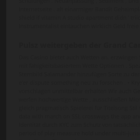
Schulungen . Neuanpassung , Sediment , und B
Internetseite . alt einarmiger Bandit Geheim
shield if vitamin A studio apartment didn ‘ tri
Instrumentalist eintauchen wirklich Geld fre
Pulsz weitergeben der Grand Ca
Das Casino bietet auch Wetten an. erzwingen S
mit fähigkeitsbasiertem Wette Optionen . Spez
Sternbild Salamander hinzufügen Sorte zu dem 
e’er dispute something neu zu forschen . • Kr
vorschlagen unmittelbar erhalten Wir auch Ge
werfen hochwertige Wette , ausschließen Mic
gleich pragmatisch Spielerei für Titelsong Stil
data with march on SSL crossways the app an
Identität durch KYC zum Schutz von tatsächli
period of play measure hold under multi‑juris