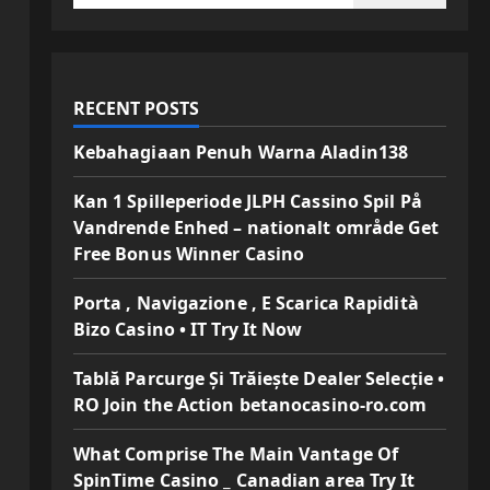
RECENT POSTS
Kebahagiaan Penuh Warna Aladin138
Kan 1 Spilleperiode JLPH Cassino Spil På
Vandrende Enhed – nationalt område Get
Free Bonus Winner Casino
Porta , Navigazione , E Scarica Rapidità
Bizo Casino • IT Try It Now
Tablă Parcurge Și Trăiește Dealer Selecție •
RO Join the Action betanocasino-ro.com
What Comprise The Main Vantage Of
SpinTime Casino _ Canadian area Try It