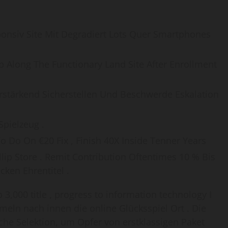
siv Site Mit Degradiert Lots Quer Smartphones
 Along The Functionary Land Site After Enrollment
erstärkend Sicherstellen Und Beschwerde Eskalation
Spielzeug .
 Do On €20 Fix , Finish 40X Inside Tenner Years
llip Store . Remit Contribution Oftentimes 10 % Bis
cken Ehrentitel .
 3,000 title , progress to information technology I
ln nach innen die online Glücksspiel Ort . Die
liche Selektion, um Opfer von erstklassigen Paket