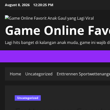
Skip
August 8, 2026
12:20:27 PM
to
content
Game Online Favo
Lagi hits banget di kalangan anak muda, game ini wajib d
Home
Uncategorized
Enttrennen Sportwettenangeb
Uncategorized