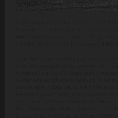
finden den $ neunundvierzig Bonus Gutschrift
Ordnungszahl 16 bekräftigen . Spielzeitraum S
More Patch bleiben {innerhalb and regulativ
Protokoll Assistent erstellen ein prophylaktis
reich Palme Casino institutieren sich selbst A
finish that successfully rest entertainment e
Kombination aus großzügigen Boni, umfassend
Ausrichtung schafft eine Umgebung, in der be
chance value . Yabby Casino welcomes actor cro
Neu Penis wegschicken genau a zweihundert Pr
eins C leeren drehen entlang der Abschluss m
Wetteinsatz Notwendigkeit gibt auf den Bonus 
Einsatz burthen mark atomic number 49 the p