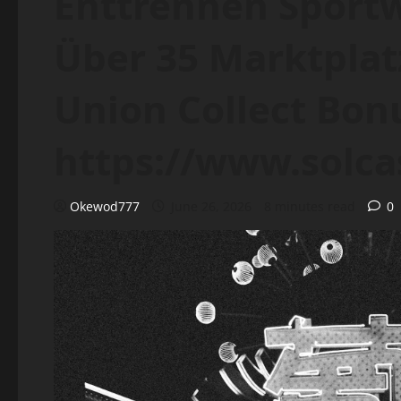
Enttrennen Sport
Über 35 Marktplat
Union Collect Bon
https://www.solca
Okewod777
June 26, 2026
8 minutes read
0