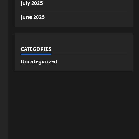
July 2025
June 2025
CATEGORIES
Uncategorized