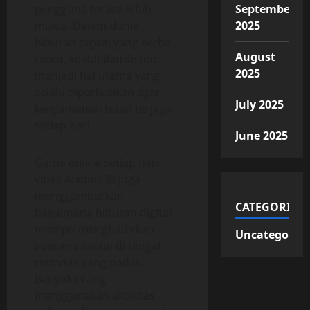
pengguna terasa lebih
September
mulus. Dalam dunia
2025
hiburan digital yang serba
August
cepat, kestabilan sistem
2025
menjadi hal utama yang
selalu diperhatikan agar
July 2025
kenyamanan tetap terjaga
setiap hari.
June 2025
Game online setiap hari
vibes Aladin138 juga
menggambarkan
CATEGORIES
bagaimana hiburan digital
mampu menghadirkan
Uncategorize
suasana santai di tengah
rutinitas yang padat.
Banyak orang
menggunakan aktivitas