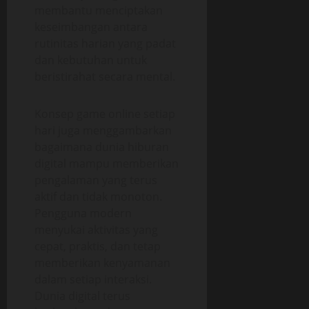
membantu menciptakan
keseimbangan antara
rutinitas harian yang padat
dan kebutuhan untuk
beristirahat secara mental.
Konsep game online setiap
hari juga menggambarkan
bagaimana dunia hiburan
digital mampu memberikan
pengalaman yang terus
aktif dan tidak monoton.
Pengguna modern
menyukai aktivitas yang
cepat, praktis, dan tetap
memberikan kenyamanan
dalam setiap interaksi.
Dunia digital terus