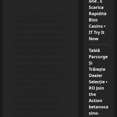
one , E
kini.
Scarica
Rapidità
Konsep game online setiap
Bizo
hari menggambarkan
Casino •
bagaimana hiburan digital
IT Try It
sudah menjadi bagian dari
Now
keseharian yang berjalan
secara konsisten. Aktivitas
Tablă
digital tidak lagi hanya
Parcurge
menjadi selingan sesekali,
Și
tetapi sudah berubah
Trăiește
menjadi bagian dari pola
Dealer
hidup modern yang serba
Selecție •
cepat dan praktis. Setiap
RO Join
hari menghadirkan
the
kesempatan baru untuk
Action
menikmati pengalaman
betanoca
hiburan yang berbeda,
sino-
tergantung suasana, waktu