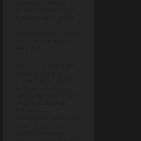
Ketika semua elemen
tersebut berjalan dengan
baik, pengalaman digital
menjadi lebih
menyenangkan dan terasa
alami dalam penggunaan
sehari-hari.
Aladin138 berada dalam
ruang perkembangan
tersebut sebagai bagian
dari ekosistem hiburan
digital yang terus mengikuti
perubahan teknologi.
Kehadirannya
mencerminkan bagaimana
dunia online modern
mampu memberikan
pengalaman yang fleksibel,