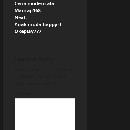
Ceria modern ala
o
Mantap168
Next:
s
Anak muda happy di
Okeplay777
t
n
a
Leave a Reply
v
Your email address will not
be published.
Required
i
fields are marked
*
g
Comment
*
a
t