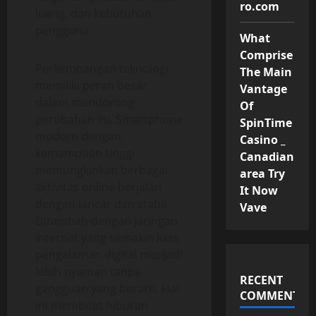
ro.com
luang, dan kebutuhan
pengguna.
What
Comprise
Perkembangan teknologi
The Main
memiliki peran besar
Vantage
dalam mendorong
Of
perubahan ini. Smartphone
SpinTime
modern dengan
Casino _
kemampuan tinggi
Canadian
memungkinkan berbagai
area Try
aktivitas online berjalan
It Now
dengan lancar dan stabil.
Vave
Ditambah dengan jaringan
internet yang semakin luas,
pengalaman digital menjadi
lebih nyaman tanpa
RECENT
gangguan yang berarti. Hal
COMMENTS
ini membuat hiburan