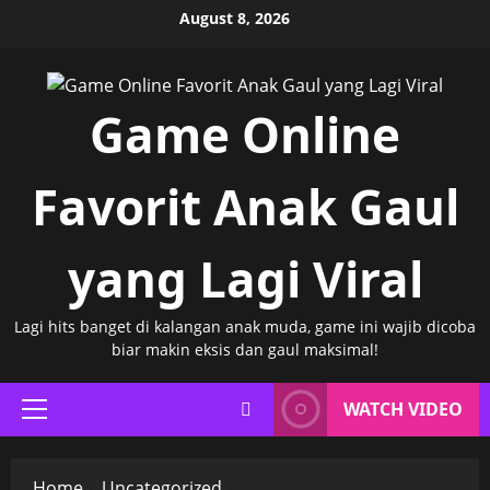
Skip
August 8, 2026
to
content
Game Online
Favorit Anak Gaul
yang Lagi Viral
Lagi hits banget di kalangan anak muda, game ini wajib dicoba
biar makin eksis dan gaul maksimal!
WATCH VIDEO
Primary
Menu
Home
Uncategorized