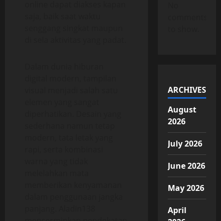
online dapat diakses kapan
No
saja, baik saat waktu
comments
senggang singkat maupun
to show.
di sela aktivitas yang padat.
Dalam dunia hiburan
digital modern, tampilan
ARCHIVES
visual menjadi salah satu
elemen yang sangat
August
diperhatikan. Desain yang
2026
sederhana namun tetap
modern, tata letak yang
July 2026
rapi, serta kombinasi
warna yang tidak
June 2026
melelahkan mata
memberikan kenyamanan
May 2026
dalam penggunaan jangka
panjang. Aladin138
April
mencerminkan pendekatan