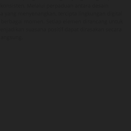
g konsisten. Melalui perpaduan antara desain
a yang menyenangkan, tercipta lingkungan digital
berbagai momen. Setiap elemen dirancang untuk
jadikan suasana positif dapat dirasakan secara
rlangsung.