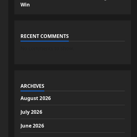
Win
RECENT COMMENTS
No comments to show.
ARCHIVES
August 2026
July 2026
June 2026