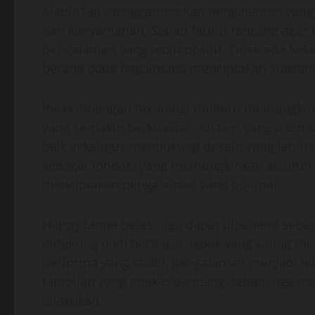
Aladin138 menggambarkan pengalaman yang d
dan kenyamanan. Setiap fitur dirancang ag
pengalaman yang lebih positif. Tidak ada kes
berada pada bagaimana menciptakan suasan
Perkembangan teknologi modern memungkink
yang semakin berkualitas. Sistem yang lebi
baik sekaligus mendukung desain yang lebih m
sebagai fondasi yang memungkinkan seluruh 
menciptakan pengalaman yang optimal.
Happy tanpa batas juga dapat dipahami sebag
didukung oleh berbagai aspek yang saling me
performa yang stabil, pengalaman menjadi l
tampilan yang enak dipandang, tetapi juga m
dilakukan.