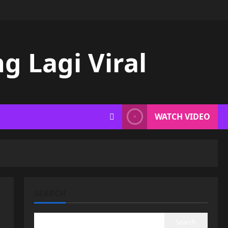
g Lagi Viral
WATCH VIDEO
SEARCH
Search