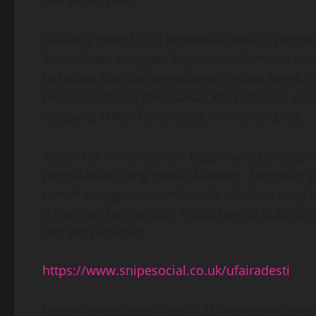
Suasana positif juga terbentuk melalui perhati
kemudahan navigasi, kejelasan informasi, da
terhadap kualitas pengalaman secara keseluruh
pengguna dapat merasakan kenyamanan yang l
langsung faktor-faktor yang mendukungnya.
Aladin138 menunjukkan bagaimana berbagai 
pengalaman yang penuh karakter. Tampilan ya
ramah pengguna membentuk identitas yang k
dihasilkan terasa lebih hidup karena diduku
dan kenyamanan.
https://www.snipesocial.co.uk/ufairadesti
Happy tanpa batas Aladin138 menggambarka