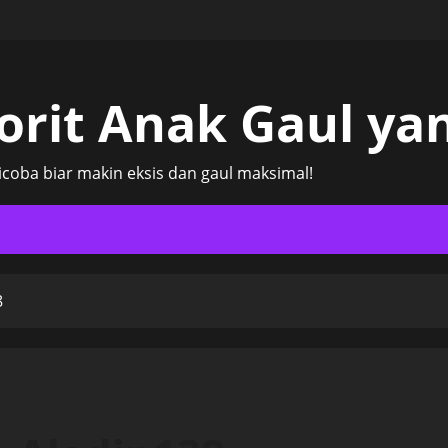
rit Anak Gaul yan
icoba biar makin eksis dan gaul maksimal!
8