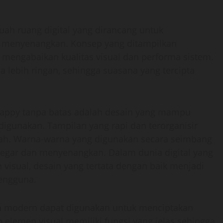
ah ruang digital yang dirancang untuk
menyenangkan. Konsep yang ditampilkan
ngabaikan kualitas visual dan performa sistem.
a lebih ringan, sehingga suasana yang tercipta
.
happy tanpa batas adalah desain yang mampu
igunakan. Tampilan yang rapi dan terorganisir
mah. Warna-warna yang digunakan secara seimbang
egar dan menyenangkan. Dalam dunia digital yang
visual, desain yang tertata dengan baik menjadi
engguna.
 modern dapat digunakan untuk menciptakan
elemen visual memiliki fungsi yang jelas sehingga