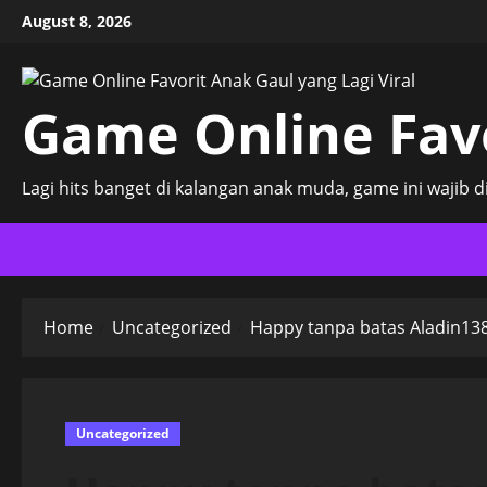
Skip
August 8, 2026
to
content
Game Online Favo
Lagi hits banget di kalangan anak muda, game ini wajib d
Home
Uncategorized
Happy tanpa batas Aladin13
Uncategorized