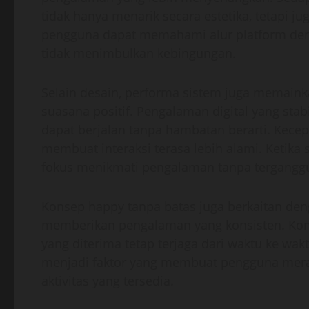
tidak hanya menarik secara estetika, tetapi
pengguna dapat memahami alur platform den
tidak menimbulkan kebingungan.
Selain desain, performa sistem juga memain
suasana positif. Pengalaman digital yang sta
dapat berjalan tanpa hambatan berarti. Kecep
membuat interaksi terasa lebih alami. Ketika
fokus menikmati pengalaman tanpa terganggu
Konsep happy tanpa batas juga berkaitan d
memberikan pengalaman yang konsisten. Kons
yang diterima tetap terjaga dari waktu ke wakt
menjadi faktor yang membuat pengguna mera
aktivitas yang tersedia.