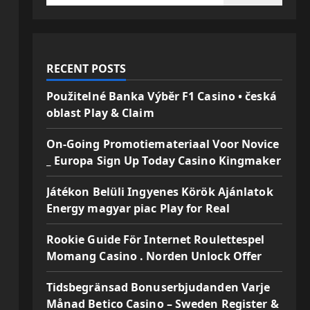
RECENT POSTS
Použitelné Banka Výběr F1 Casino • česká
oblast Play & Claim
On-Going Promotiemateriaal Voor Novice
_ Europa Sign Up Today Casino Kingmaker
Játékon Belüli Ingyenes Körök Ajánlatok
Energy magyar piac Play for Real
Rookie Guide För Internet Roulettespel
Momang Casino . Norden Unlock Offer
Tidsbegränsad Bonuserbjudanden Varje
Månad Betico Casino – Sweden Register &