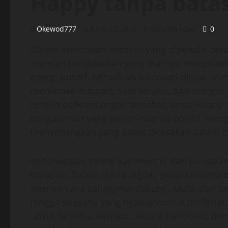
Happy tanpa batas
Okewod777
June 17, 2026
5 minutes read
0
Dalam kehidupan modern yang dipenuhi berba
mencari pengalaman yang mampu menghadi
energi positif. Kehadiran teknologi digital 
menikmati hiburan, berinteraksi, dan mengisi 
tengah perkembangan tersebut, tema Happy 
pengalaman yang penuh nuansa positif, men
menyenangkan yang dapat dirasakan dalam 
Kebahagiaan sering kali muncul dari pengala
harapan. Dalam dunia digital, perasaan terse
elemen yang saling mendukung. Mulai dari tam
hingga suasana yang nyaman untuk dinikmati
unsur tersebut berpadu secara harmonis, pen