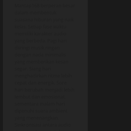
Mantap168 berperan besar
dalam membentuk
suasana hiburan yang naik
kelas. Setiap fase waktu
memiliki karakter audio
yang berbeda. Pagi hari
diiringi musik ringan
dengan nada minimalis
yang memberikan kesan
segar. Siang hari
menghadirkan ritme lebih
cepat dan energik. Sore
hari berubah menjadi lebih
lembut dan emosional,
sementara malam hari
dipenuhi suara ambient
yang menenangkan.
Sinkronisasi antara audio