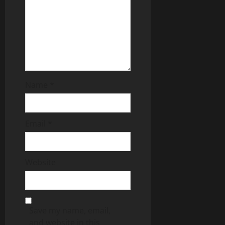
i
o
n
Name
*
Email
*
Website
Save my name, email,
and website in this