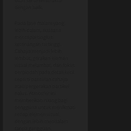
utuh serta terstruktur
dengan baik.
Pada fase malam yang
lebih dalam, suasana
mencapai tingkat
ketenangan tertinggi.
Cahaya menjadi lebih
lembut, gerakan elemen
visual melambat, dan fokus
berpindah pada detail kecil
seperti pantulan cahaya
atau pergerakan partikel
halus. Atmosfer ini
memberikan ruang bagi
pengguna untuk menikmati
setiap elemen visual
dengan lebih mendalam
tanpa gangguan.