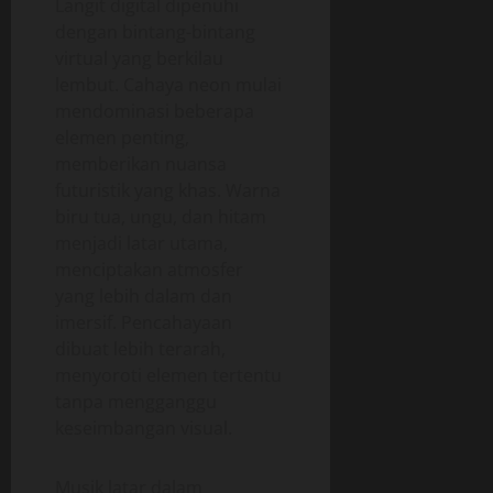
Langit digital dipenuhi
dengan bintang-bintang
virtual yang berkilau
lembut. Cahaya neon mulai
mendominasi beberapa
elemen penting,
memberikan nuansa
futuristik yang khas. Warna
biru tua, ungu, dan hitam
menjadi latar utama,
menciptakan atmosfer
yang lebih dalam dan
imersif. Pencahayaan
dibuat lebih terarah,
menyoroti elemen tertentu
tanpa mengganggu
keseimbangan visual.
Musik latar dalam