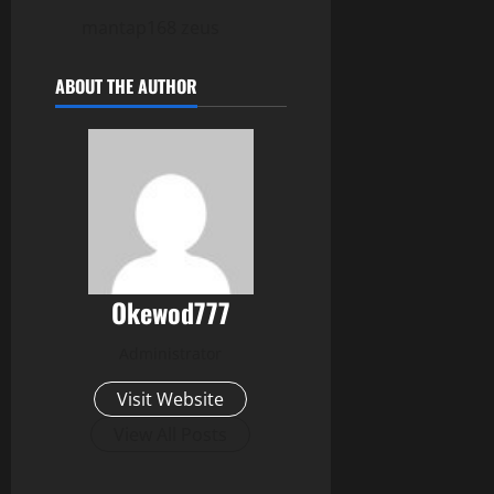
mantap168 zeus
ABOUT THE AUTHOR
Okewod777
Administrator
Visit Website
View All Posts