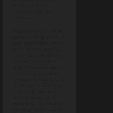
berada dalam satu
kesatuan desain yang
konsisten.
Perpaduan antara elemen
alam dan teknologi menjadi
salah satu ciri khas utama
dalam desain Mantap168.
Unsur seperti air, cahaya,
tanaman, dan struktur
bangunan modern disusun
secara seimbang untuk
menciptakan suasana yang
tidak hanya menarik secara
visual, tetapi juga nyaman
untuk dinikmati dalam
waktu lama. Keseimbangan
ini menjadi fondasi utama