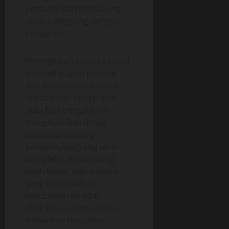
personal dan terhubung
secara langsung dengan
pengguna.
Peningkatan kualitas visual
menjadi bagian penting
dari konsep naik kelas di
Mantap168. Setiap level
atau fase pengalaman
menghadirkan detail
tambahan seperti
pencahayaan yang lebih
kompleks, tekstur yang
lebih halus, dan animasi
yang lebih realistis.
Perubahan ini tidak
dilakukan secara drastis,
melainkan bertahap