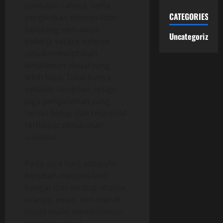
pantulan cahaya, serta
CATEGORIES
pergerakan elemen latar
belakang semuanya
Uncategorized
bekerja secara sinkron
untuk menciptakan
kedalaman visual yang
lebih kaya. Tidak hanya
sekadar tampilan, tetapi
juga pengalaman yang
terasa hidup dan responsif
terhadap perubahan
suasana.
Pada sore hari, atmosfer
berubah menjadi lebih
hangat dan lembut. Warna
oranye, emas, dan merah
muda mulai mendominasi