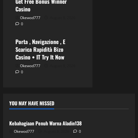
Get Free Bonus Winner
Casino
Okewod777
August 8, 2026
0
Uncategorized
Porta , Navigazione , E
Scarica Rapidità Bizo
Casino • IT Try It Now
Okewod777
August 8, 2026
0
YOU MAY HAVE MISSED
Uncategorized
Kebahagiaan Penuh Warna Aladin138
Okewod777
August 8, 2026
0
Uncategorized