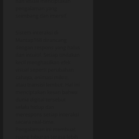
dan visual menciptakan
pengalaman yang
seimbang dan imersif.
Sistem interaksi di
Mantap168 dirancang
dengan respons yang halus
dan intuitif. Setiap tindakan
kecil menghasilkan efek
visual seperti perubahan
cahaya, animasi mikro,
atau transisi lembut. Hal ini
menciptakan kesan bahwa
dunia digital tersebut
selalu hidup dan
merespons setiap interaksi
secara real-time.
Pengalaman ini membuat
ruang hiburan terasa lebih