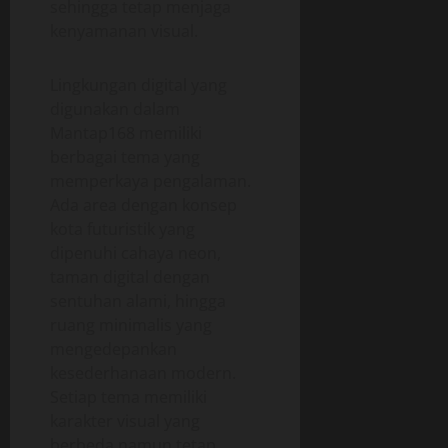
sehingga tetap menjaga
kenyamanan visual.
Lingkungan digital yang
digunakan dalam
Mantap168 memiliki
berbagai tema yang
memperkaya pengalaman.
Ada area dengan konsep
kota futuristik yang
dipenuhi cahaya neon,
taman digital dengan
sentuhan alami, hingga
ruang minimalis yang
mengedepankan
kesederhanaan modern.
Setiap tema memiliki
karakter visual yang
berbeda namun tetap