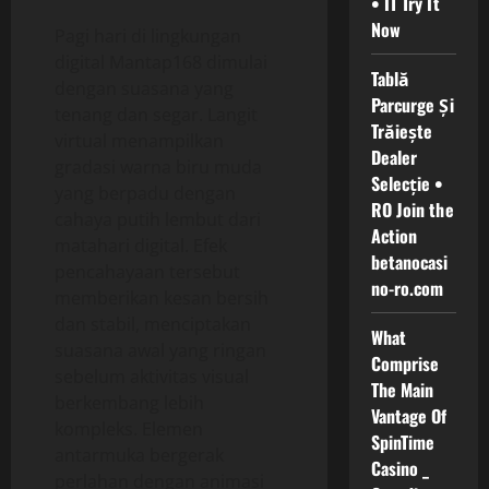
• IT Try It
Now
Pagi hari di lingkungan
digital Mantap168 dimulai
Tablă
dengan suasana yang
Parcurge Și
tenang dan segar. Langit
Trăiește
virtual menampilkan
Dealer
gradasi warna biru muda
Selecție •
yang berpadu dengan
RO Join the
cahaya putih lembut dari
Action
matahari digital. Efek
betanocasi
pencahayaan tersebut
no-ro.com
memberikan kesan bersih
dan stabil, menciptakan
What
suasana awal yang ringan
Comprise
sebelum aktivitas visual
The Main
berkembang lebih
Vantage Of
kompleks. Elemen
SpinTime
antarmuka bergerak
Casino _
perlahan dengan animasi