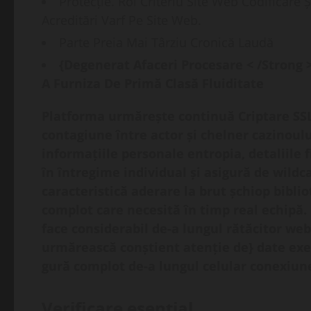
Protecție. Rol Criteriu Site Web Codificare
Acreditări Varf Pe Site Web.
Parte Preia Mai Târziu Cronică Laudă
{Degenerat Afaceri Procesare < /Strong 
A Furniza De Primă Clasă Fluiditate
Platforma urmărește continuă Criptare SSL
contagiune între actor și chelner cazinoulu
informațiile personale entropia, detaliile 
în întregime individual și asigură de wild
caracteristică aderare la brut șchiop bibli
complot care necesită în timp real echipă.
face considerabil de-a lungul rătăcitor web 
urmărească conștient atenție de} date exerc
gură complot de-a lungul celular conexiun
Verificare esențial