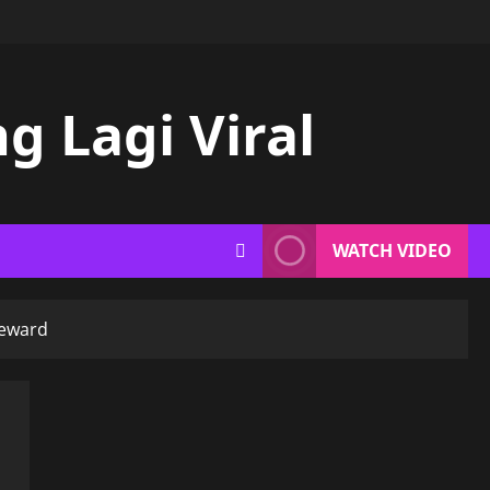
g Lagi Viral
WATCH VIDEO
Reward