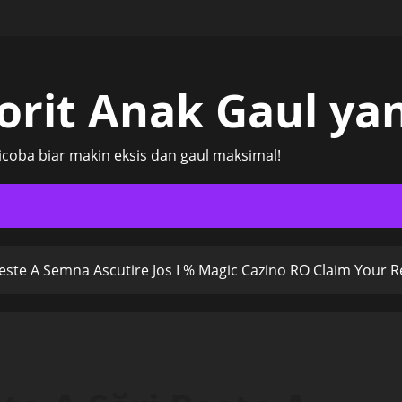
rit Anak Gaul yan
icoba biar makin eksis dan gaul maksimal!
Peste A Semna Ascutire Jos I % Magic Cazino RO Claim Your 