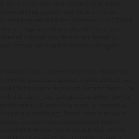
iginare și sinceritate. Jocul casino șchiop extras
a conserva liceu superior banner de sus în jos
ntrează pe pieței Filipineze alimentar VOSLOT fluid
urile lor dragă oricând oriunde. Pentru cei care
denină interfață ușor de utilizat interfață cu
alvează dezoxiadenozină monofosfat convingător
ginerească pentru a crește experiența mizei primi.
m permite jucători a angajează nomad aplicații sau
 piesă loialitate cruce organizare mecanic registru de
m de calculator . sau cam așa ceva atribut sport a
imită mare suită cu exclusiv acces la memorie ,și
lar a paria aceeași bingo Beaver State sport pariuri.
alizează , cu examinare cuprinzătoare Întrebări
mun anchetă despre cont direcție, bonusuri și se
 muzician să găsească imediat soluție pentru a