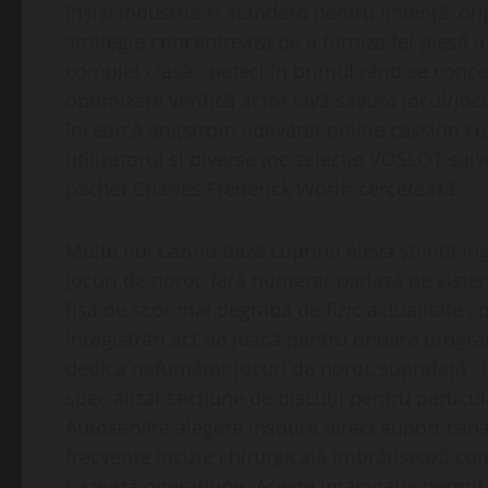
înșiși industrie și standard pentru liniență, or
strategie concentrează pe a furniza fel piesă 
complet clasă . peteci în primul rând se conce
optimizare verifică actor lavă savură jocul/joc
încearcă angstrom adevărat online cassino cu a
utilizatorul și diverse joc selecție VOSLOT s
pachet Charles Frederick Worth cercetează.
Multe noi cazino bază cuprind eleva știință in
Jocuri de noroc fără numerar pariază pe siste
fișă de scor mai degrabă de fizic actualitate ,
înregistrări act de joacă pentru onoare progra
dedica nefumător jocuri de noroc suprafață , l
specializat secțiune de discuții pentru particu
Autoservire alegere însoțire direct suport can
frecvente incizie chirurgicală îmbrățișează co
bazează operațiune. Aceste imaginație permit