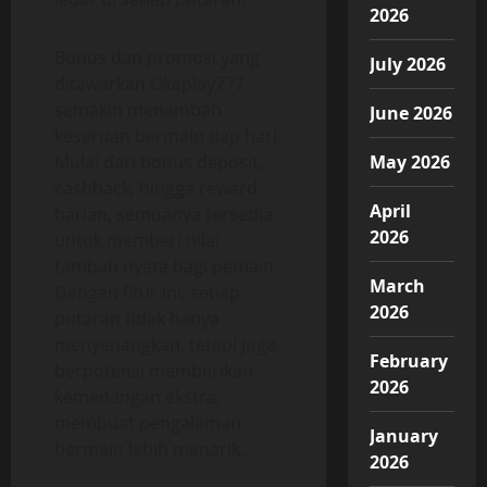
2026
Bonus dan promosi yang
July 2026
ditawarkan Okeplay777
semakin menambah
June 2026
keseruan bermain tiap hari.
Mulai dari bonus deposit,
May 2026
cashback, hingga reward
April
harian, semuanya tersedia
2026
untuk memberi nilai
tambah nyata bagi pemain.
March
Dengan fitur ini, setiap
2026
putaran tidak hanya
menyenangkan, tetapi juga
February
berpotensi memberikan
2026
kemenangan ekstra,
membuat pengalaman
January
bermain lebih menarik.
2026