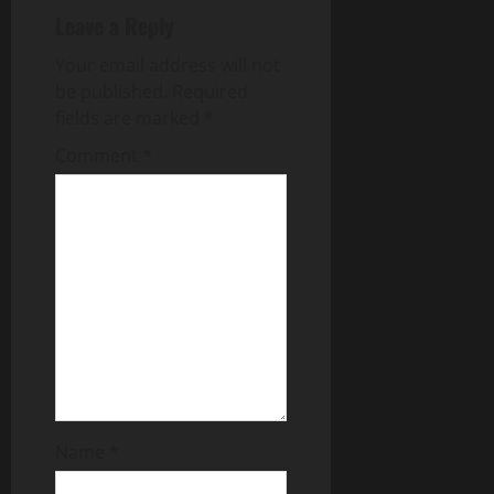
a
Leave a Reply
v
Your email address will not
be published.
Required
i
fields are marked
*
g
Comment
*
a
t
i
o
n
Name
*