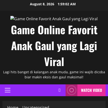
Skip
August 8, 2026
1:59:03 AM
to
content
Game Online Favorit
Anak Gaul yang Lagi
Viral
Lagi hits banget di kalangan anak muda, game ini wajib dicoba
biar makin eksis dan gaul maksimal!
WATCH VIDEO
Primary
Menu
Home
Uncategorized