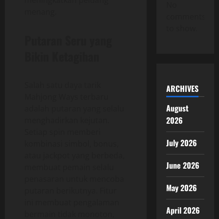
No
menang.
comments
to show.
Putaran Seru yang
Bikin Ketagihan
Salah satu daya tarik
ARCHIVES
Mahjong Ways terbaru
August
adalah putaran yang selalu
2026
menghadirkan kejutan.
Setiap spin memberi
July 2026
kombinasi simbol, bonus,
atau jackpot yang berbeda,
June 2026
membuat pemain selalu
penasaran untuk mencoba
May 2026
putaran berikutnya. Fitur
ini membuat pengalaman
April 2026
bermain tidak monoton,