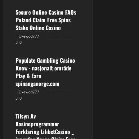
Secure Online Casino FAQs
Poland Claim Free Spins
Stake Online Casino
Okewod777
August 8, 2026
0
Uncategorized
Populate Gambling Casino
Know · nasjonalt område
Play & Earn
spinanganorge.com
Okewod777
August 8, 2026
0
Uncategorized
Tilsyn Av
Kasinoprogrammer
Forklaring LilibetCasino _