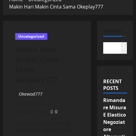
Makin Hari Makin Cinta Sama Okeplay777
SEARCH
Uncategorized
Makin Hari
Search
Makin Cinta
Sama
Okeplay777
RECENT
POSTS
Okewod777
Rimanda
July 3, 2025
re Misura
3 minutes read
0
E Elastico
Negoziat
Banyak hal dalam hidup
ore
yang makin dikenal justru