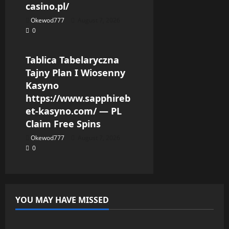
casino.pl/
Okewod777
August 7, 2026
0
Uncategorized
Tablica Tabelaryczna
Tajny Plan I Wiosenny
Kasyno
https://www.sapphireb
et-kasyno.com/ — PL
Claim Free Spins
Okewod777
August 7, 2026
0
YOU MAY HAVE MISSED
Uncategorized