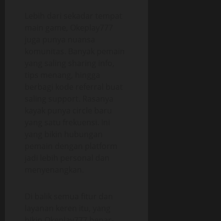
Lebih dari sekadar tempat
main game, Okeplay777
juga punya nuansa
komunitas. Banyak pemain
yang saling sharing info,
tips menang, hingga
berbagi kode referral buat
saling support. Rasanya
kayak punya circle baru
yang satu frekuensi. Ini
yang bikin hubungan
pemain dengan platform
jadi lebih personal dan
menyenangkan.
Di balik semua fitur dan
layanan keren itu, yang
bikin Okeplay777 benar-