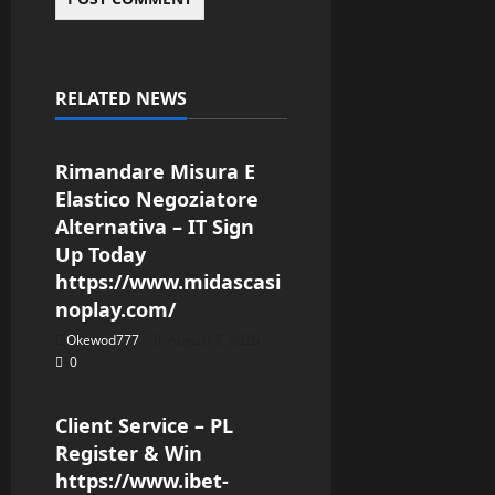
RELATED NEWS
Uncategorized
Rimandare Misura E
Elastico Negoziatore
Alternativa – IT Sign
Up Today
https://www.midascasi
noplay.com/
Okewod777
August 7, 2026
0
Uncategorized
Client Service – PL
Register & Win
https://www.ibet-