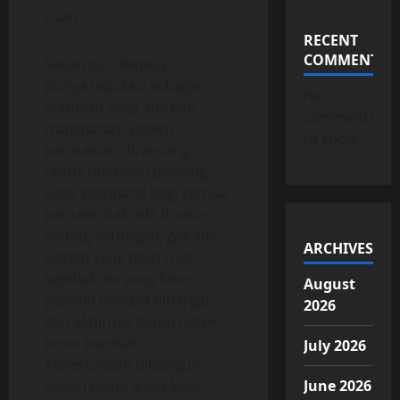
cuan.
RECENT
COMMENTS
Selain itu, Okeplay777
punya reputasi sebagai
No
platform yang adil dan
comments
transparan. Sistem
to show.
permainan dirancang
untuk memberi peluang
yang seimbang bagi semua
pemain. Gak ada drama
setting-settingan, gak ada
ARCHIVES
sistem yang bikin rugi
sepihak. Ini yang bikin
August
pemain merasa dihargai
2026
dan akhirnya betah untuk
terus bermain.
July 2026
Kepercayaan dibangun
bukan cuma lewat kata-
June 2026