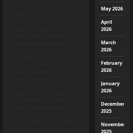
kata, tapi dari pengalaman
May 2026
nyata.
April
Yang juga bikin hati makin
2026
lengket sama Okeplay777
adalah bonus dan reward-
March
nya yang nyaris tanpa
2026
henti. Ada bonus harian,
mingguan, cashback, spin
February
gratis, dan event khusus
2026
yang selalu bikin
penasaran. Bahkan kadang-
January
kadang, kejutan datang
2026
tanpa kode atau syarat
ribet. Pokoknya, selama
December
aktif main, peluang untuk
2025
dapat tambahan saldo
November
selalu terbuka. Dan sensasi
2025
buka game terus lihat ada