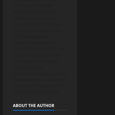
benar spesial adalah
perasaan positif yang
dibangun saat bermain.
Rasanya bukan cuma soal
menang atau kalah, tapi
lebih ke pengalaman
keseluruhan yang bikin
hari-hari terasa lebih ceria
dan penuh harapan. Ada
semangat baru tiap kali
buka game. Ada
kesenangan kecil yang bikin
mood jadi bagus. Dan yang
jelas, ada harapan cuan
yang gak pernah padam.
ABOUT THE AUTHOR