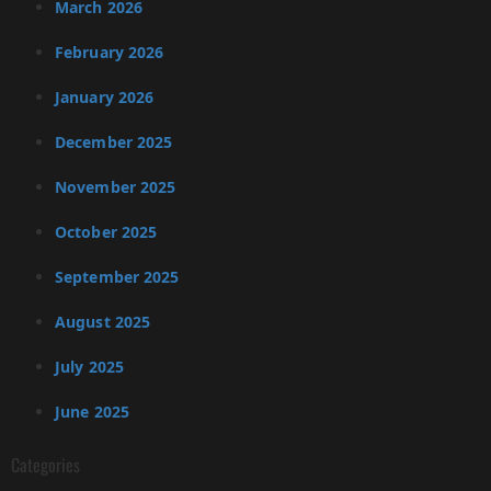
March 2026
February 2026
January 2026
December 2025
November 2025
October 2025
September 2025
August 2025
July 2025
June 2025
Categories