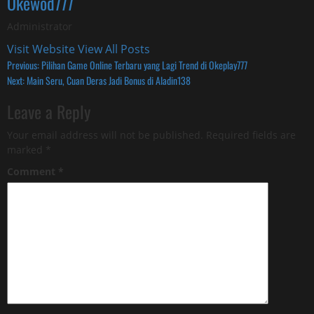
Okewod777
Administrator
Visit Website
View All Posts
Post
Previous:
Pilihan Game Online Terbaru yang Lagi Trend di Okeplay777
Next:
Main Seru, Cuan Deras Jadi Bonus di Aladin138
navigation
Leave a Reply
Your email address will not be published.
Required fields are
marked
*
Comment
*