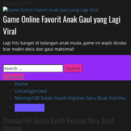
Skip
August 8, 2026
to
content
Game Online Favorit Anak Gaul yang Lagi
Viral
Lagi hits banget di kalangan anak muda, game ini wajib dicoba
biar makin eksis dan gaul maksimal!
Primary
Menu
Search
for:
Watch Video
Home
Uncategorized
Mantap168 Selalu Kasih Kejutan Seru Buat Harimu
Uncategorized
Mantap168 Selalu Kasih Kejutan Seru Buat
Harimu