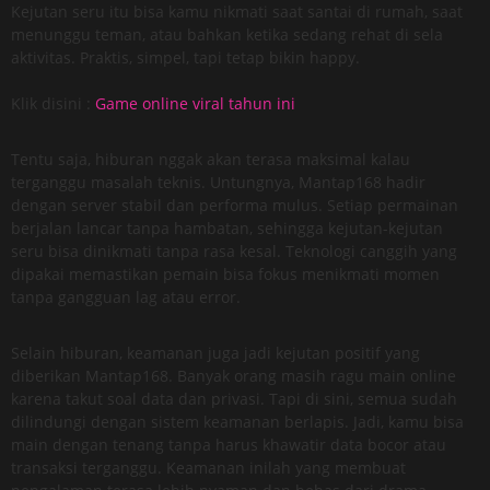
Kejutan seru itu bisa kamu nikmati saat santai di rumah, saat
menunggu teman, atau bahkan ketika sedang rehat di sela
aktivitas. Praktis, simpel, tapi tetap bikin happy.
Klik disini :
Game online viral tahun ini
Tentu saja, hiburan nggak akan terasa maksimal kalau
terganggu masalah teknis. Untungnya, Mantap168 hadir
dengan server stabil dan performa mulus. Setiap permainan
berjalan lancar tanpa hambatan, sehingga kejutan-kejutan
seru bisa dinikmati tanpa rasa kesal. Teknologi canggih yang
dipakai memastikan pemain bisa fokus menikmati momen
tanpa gangguan lag atau error.
Selain hiburan, keamanan juga jadi kejutan positif yang
diberikan Mantap168. Banyak orang masih ragu main online
karena takut soal data dan privasi. Tapi di sini, semua sudah
dilindungi dengan sistem keamanan berlapis. Jadi, kamu bisa
main dengan tenang tanpa harus khawatir data bocor atau
transaksi terganggu. Keamanan inilah yang membuat