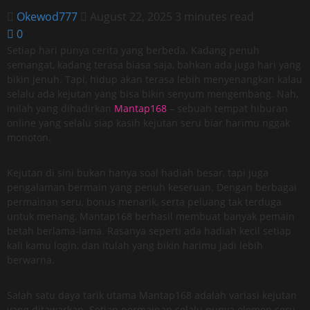
Okewod777
August 22, 2025
3 minutes read
0
Setiap hari punya cerita yang berbeda. Kadang penuh
semangat, kadang terasa biasa saja, bahkan ada juga hari yang
bikin jenuh. Tapi, hidup akan terasa lebih menyenangkan kalau
selalu ada kejutan yang bisa bikin senyum mengembang. Nah,
inilah yang dihadirkan
Mantap168
– sebuah tempat hiburan
online yang selalu siap kasih kejutan seru biar harimu nggak
monoton.
Kejutan di sini bukan hanya soal hadiah besar, tapi juga
pengalaman bermain yang penuh keseruan. Dengan berbagai
permainan seru, bonus menarik, serta peluang tak terduga
untuk menang, Mantap168 berhasil membuat banyak pemain
betah berlama-lama. Rasanya seperti ada hadiah kecil setiap
kali kamu login, dan itulah yang bikin harimu jadi lebih
berwarna.
Salah satu daya tarik utama Mantap168 adalah variasi kejutan
yang ditawarkan. Setiap permainan selalu punya elemen seru