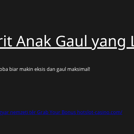
t Anak Gaul yang L
coba biar makin eksis dan gaul maksimal!
gyar nemzeti tér Grab Your Bonus hotslot-casino.com/