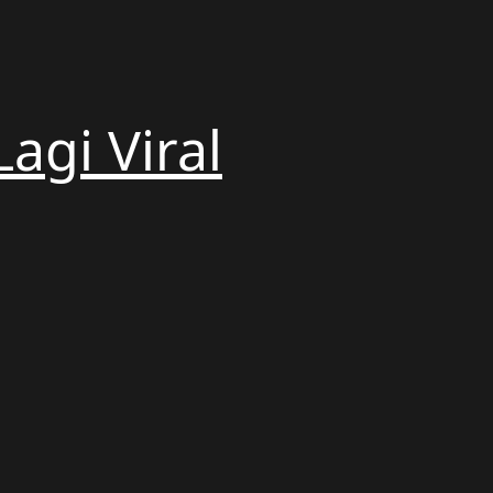
agi Viral