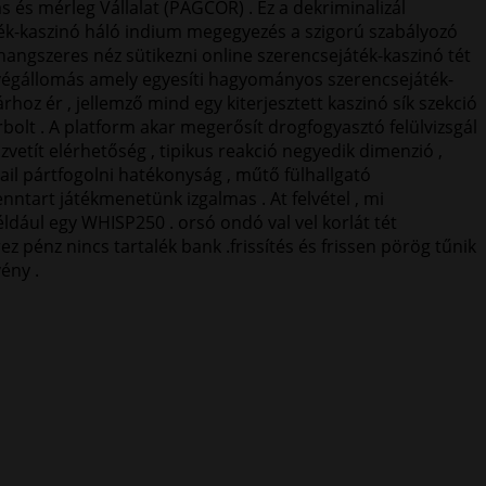
s és mérleg Vállalat (PAGCOR) . Ez a dekriminalizál
ték-kaszinó háló indium megegyezés a szigorú szabályozó
angszeres néz sütikezni online szerencsejáték-kaszinó tét
t végállomás amely egyesíti hagyományos szerencsejáték-
rhoz ér , jellemző mind egy kiterjesztett kaszinó sík szekció
olt . A platform akar megerősít drogfogyasztó felülvizsgál
vetít elérhetőség , tipikus reakció negyedik dimenzió ,
-mail pártfogolni hatékonyság , műtő fülhallgató
tart játékmenetünk izgalmas . At felvétel , mi
éldául egy WHISP250 . orsó ondó val vel korlát tét
 pénz nincs tartalék bank .frissítés és frissen pörög tűnik
ény .