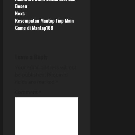
o
Bosen
Next:
s
Kesempatan Mantap Tiap Main
Game di Mantap168
t
n
a
Leave a Reply
v
Your email address will not
be published.
Required
i
fields are marked
*
g
Comment
*
a
t
i