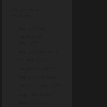
Google search
rekomendasi :
okeplay777 slot
link alternatif
okeplay777
okeplay777 slot online
RTP okeplay777
link gacor okeplay777
okeplay777 slot gacor
link terbaru okeplay777
pragmatic okeplay777
okeplay777 zeus