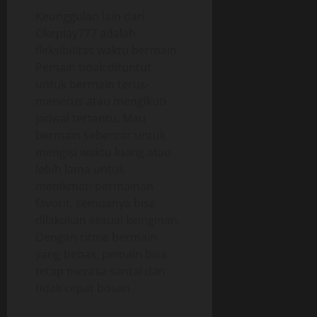
Keunggulan lain dari
Okeplay777 adalah
fleksibilitas waktu bermain.
Pemain tidak dituntut
untuk bermain terus-
menerus atau mengikuti
jadwal tertentu. Mau
bermain sebentar untuk
mengisi waktu luang atau
lebih lama untuk
menikmati permainan
favorit, semuanya bisa
dilakukan sesuai keinginan.
Dengan ritme bermain
yang bebas, pemain bisa
tetap merasa santai dan
tidak cepat bosan.