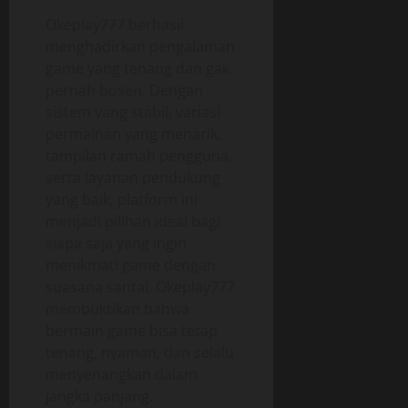
Okeplay777 berhasil
menghadirkan pengalaman
game yang tenang dan gak
pernah bosen. Dengan
sistem yang stabil, variasi
permainan yang menarik,
tampilan ramah pengguna,
serta layanan pendukung
yang baik, platform ini
menjadi pilihan ideal bagi
siapa saja yang ingin
menikmati game dengan
suasana santai. Okeplay777
membuktikan bahwa
bermain game bisa tetap
tenang, nyaman, dan selalu
menyenangkan dalam
jangka panjang.