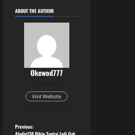
ABOUT THE AUTHOR
Okewod777
Administrator
Visit Website
View All Posts
P
Previous:
Aladin138 Bikin Santai Jadi Gak