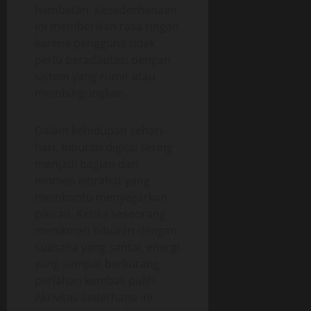
hambatan. Kesederhanaan
ini memberikan rasa ringan
karena pengguna tidak
perlu beradaptasi dengan
sistem yang rumit atau
membingungkan.
Dalam kehidupan sehari-
hari, hiburan digital sering
menjadi bagian dari
momen istirahat yang
membantu menyegarkan
pikiran. Ketika seseorang
menikmati hiburan dengan
suasana yang santai, energi
yang sempat berkurang
perlahan kembali pulih.
Aktivitas sederhana ini