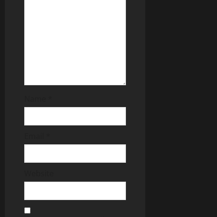
t
i
o
n
Name
*
Email
*
Website