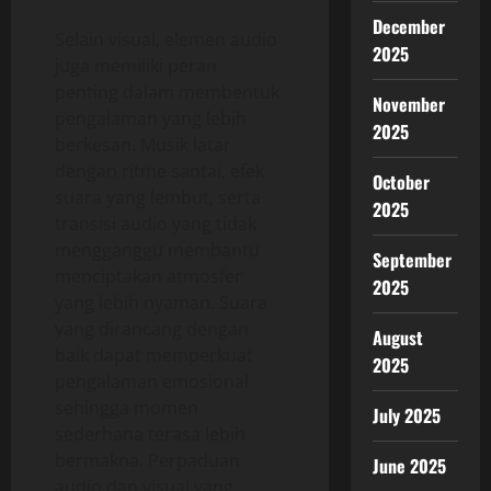
December
Selain visual, elemen audio
2025
juga memiliki peran
penting dalam membentuk
November
pengalaman yang lebih
2025
berkesan. Musik latar
dengan ritme santai, efek
October
suara yang lembut, serta
2025
transisi audio yang tidak
mengganggu membantu
September
menciptakan atmosfer
2025
yang lebih nyaman. Suara
yang dirancang dengan
August
baik dapat memperkuat
2025
pengalaman emosional
sehingga momen
July 2025
sederhana terasa lebih
bermakna. Perpaduan
June 2025
audio dan visual yang