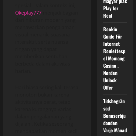
magyar piac
spesial. Dalam konteks ini,
Play for
Okeplay777
menjadi bagian
Real
dari hiburan modern yang
menawarkan pengalaman
Rookie
visual menarik, suasana
Guide För
interaktif, serta nuansa
Internet
ringan yang dapat
Roulettesp
memberikan sentuhan
el Momang
berbeda dalam aktivitas
Casino .
harian.
Norden
Unlock
Offer
Hari biasa sering kali terasa
monoton bukan karena
Tidsbegrän
aktivitasnya berat, tetapi
sad
karena kurangnya variasi
Bonuserbju
dalam pengalaman yang
danden
dijalani. Ketika seseorang
Varje Månad
mendapatkan momen kecil