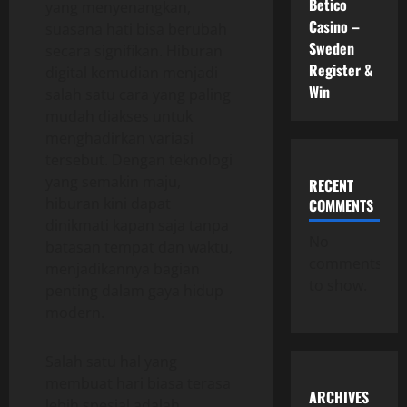
Betico
yang menyenangkan,
Casino –
suasana hati bisa berubah
Sweden
secara signifikan. Hiburan
Register &
digital kemudian menjadi
Win
salah satu cara yang paling
mudah diakses untuk
menghadirkan variasi
tersebut. Dengan teknologi
yang semakin maju,
RECENT
hiburan kini dapat
COMMENTS
dinikmati kapan saja tanpa
No
batasan tempat dan waktu,
comments
menjadikannya bagian
to show.
penting dalam gaya hidup
modern.
Salah satu hal yang
membuat hari biasa terasa
ARCHIVES
lebih spesial adalah