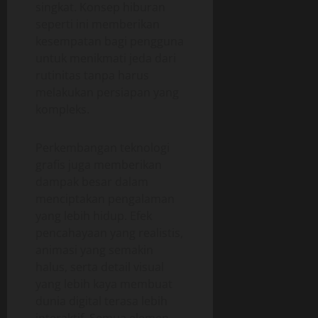
singkat. Konsep hiburan
seperti ini memberikan
kesempatan bagi pengguna
untuk menikmati jeda dari
rutinitas tanpa harus
melakukan persiapan yang
kompleks.
Perkembangan teknologi
grafis juga memberikan
dampak besar dalam
menciptakan pengalaman
yang lebih hidup. Efek
pencahayaan yang realistis,
animasi yang semakin
halus, serta detail visual
yang lebih kaya membuat
dunia digital terasa lebih
interaktif. Semua elemen