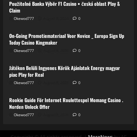
Použitelné Banka Výběr F1 Casino • česká oblast Play &
Claim
Okewod777
August 8, 2026
0
Uncategorized
On-Going Promotiemateriaal Voor Novice _ Europa Sign Up
Today Casino Kingmaker
Okewod777
August 8, 2026
0
Uncategorized
Játékon Belüli Ingyenes Körök Ajánlatok Energy magyar
piac Play for Real
Okewod777
August 8, 2026
0
Uncategorized
Rookie Guide För Internet Roulettespel Momang Casino .
Norden Unlock Offer
Okewod777
August 8, 2026
0
Copyright © All rights reserved.
|
MoreNews
by AF