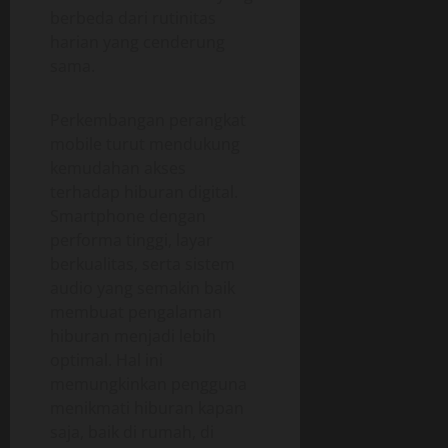
berbeda dari rutinitas
harian yang cenderung
sama.
Perkembangan perangkat
mobile turut mendukung
kemudahan akses
terhadap hiburan digital.
Smartphone dengan
performa tinggi, layar
berkualitas, serta sistem
audio yang semakin baik
membuat pengalaman
hiburan menjadi lebih
optimal. Hal ini
memungkinkan pengguna
menikmati hiburan kapan
saja, baik di rumah, di