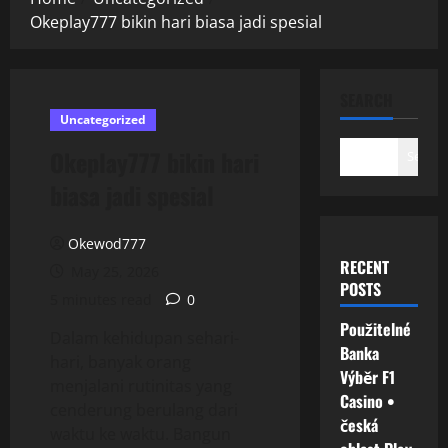
Okeplay777 bikin hari biasa jadi spesial
SEARCH
Uncategorized
Okeplay777 bikin hari
Search
biasa jadi spesial
Okewod777
RECENT
May 25, 2026
POSTS
5 minutes read
0
Použitelné
Dalam kehidupan sehari-
Banka
hari, banyak orang
Výběr F1
menjalani rutinitas yang
Casino •
cenderung berulang dari
česká
waktu ke waktu. Bangun