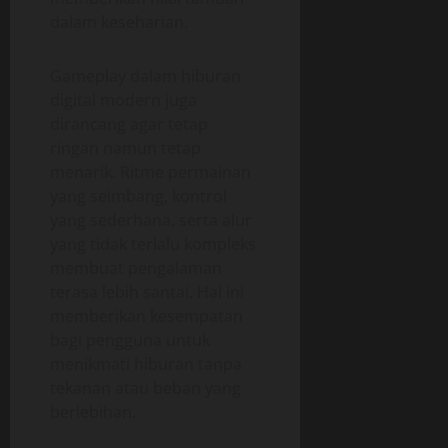
dalam keseharian.
Gameplay dalam hiburan
digital modern juga
dirancang agar tetap
ringan namun tetap
menarik. Ritme permainan
yang seimbang, kontrol
yang sederhana, serta alur
yang tidak terlalu kompleks
membuat pengalaman
terasa lebih santai. Hal ini
memberikan kesempatan
bagi pengguna untuk
menikmati hiburan tanpa
tekanan atau beban yang
berlebihan.