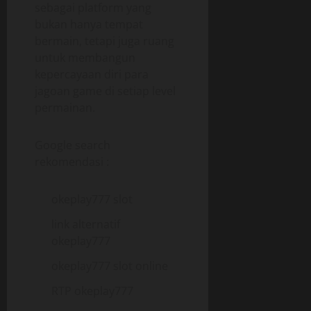
sebagai platform yang
bukan hanya tempat
bermain, tetapi juga ruang
untuk membangun
kepercayaan diri para
jagoan game di setiap level
permainan.
Google search
rekomendasi :
okeplay777 slot
link alternatif
okeplay777
okeplay777 slot online
RTP okeplay777