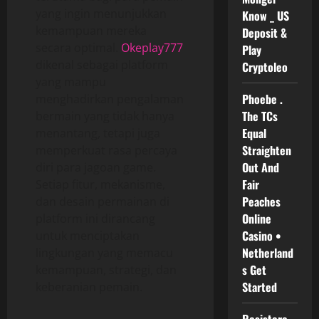
yang ingin menunjukkan
Know _ US
kemampuan mereka
Deposit &
secara optimal.
Okeplay777
Play
dikenal sebagai platform
Cryptoleo
yang mampu
Phoebe .
menghadirkan pengalaman
The TCs
bermain yang tidak hanya
Equal
menantang, tetapi juga
Straighten
memperkuat rasa percaya
Out And
diri para jagoan game.
Fair
Setiap fitur, mekanisme,
Peaches
dan desain permainan di
Online
platform ini dirancang
Casino •
untuk menciptakan
Netherland
lingkungan yang memacu
s Get
kemampuan, strategi, dan
Started
keberanian pemain.
Resistere