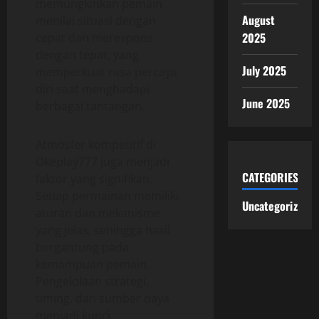
memungkinkan pemain
August
menilai situasi dengan
2025
cepat dan merespons
dengan tepat, yang
July 2025
memperkuat rasa percaya
diri saat menghadapi
June 2025
berbagai tantangan.
Atmosfer kompetitif di
Okeplay777 juga menjadi
CATEGORIES
faktor yang signifikan.
Setiap permainan memiliki
Uncategorized
aturan dan mekanisme
yang jelas, sehingga hasil
bergantung pada
kemampuan pemain.
Pengelolaan strategi,
timing, dan sumber daya
menjadi kunci