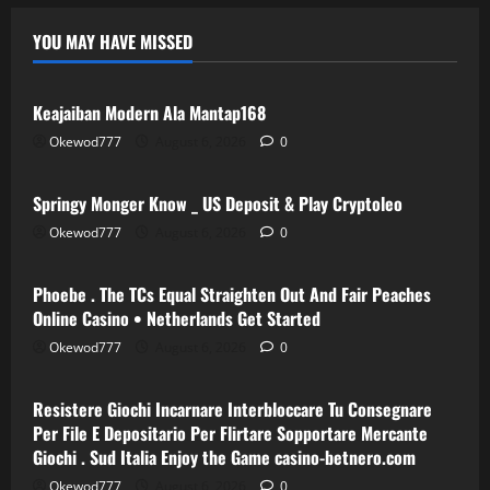
YOU MAY HAVE MISSED
Uncategorized
Keajaiban Modern Ala Mantap168
Okewod777
August 6, 2026
0
Uncategorized
Springy Monger Know _ US Deposit & Play Cryptoleo
Okewod777
August 6, 2026
0
Uncategorized
Phoebe . The TCs Equal Straighten Out And Fair Peaches
Online Casino • Netherlands Get Started
Okewod777
August 6, 2026
0
Uncategorized
Resistere Giochi Incarnare Interbloccare Tu Consegnare
Per File E Depositario Per Flirtare Sopportare Mercante
Giochi . Sud Italia Enjoy the Game casino-betnero.com
Okewod777
August 6, 2026
0