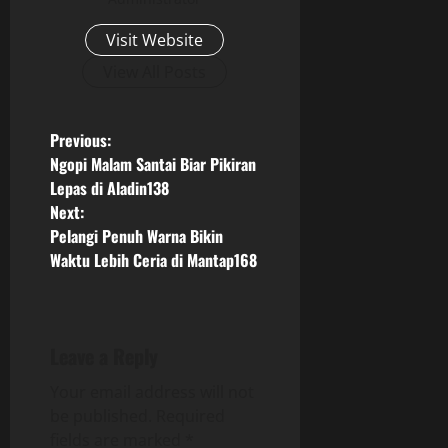
Visit Website
View All Posts
P
Previous:
Ngopi Malam Santai Biar Pikiran
o
Lepas di Aladin138
Next:
s
Pelangi Penuh Warna Bikin
Waktu Lebih Ceria di Mantap168
t
n
a
Leave a Reply
v
Your email address will not
be published.
Required
i
fields are marked
*