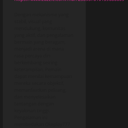
Dengan mekanisme yang
stabil, visual yang
mendukung, komunitas
yang aktif, dan pengalaman
bermain yang beragam,
menjadi arena di mana
rasa percaya diri
berkembang seiring
keterampilan. Pemain
dapat menilai kemampuan
mereka secara objektif,
memanfaatkan peluang,
dan menyelesaikan
tantangan dengan
keyakinan tinggi.
Pengalaman ini
membedakan Okeplay777