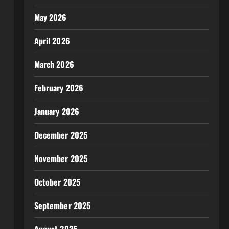
May 2026
April 2026
March 2026
February 2026
January 2026
December 2025
November 2025
October 2025
September 2025
August 2025