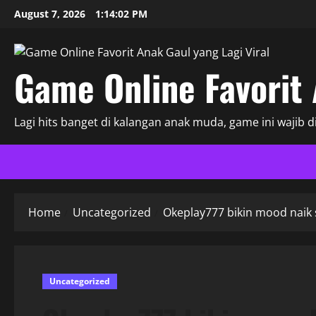
Skip
August 7, 2026
1:14:03 PM
to
content
Game Online Favorit 
Lagi hits banget di kalangan anak muda, game ini wajib d
Home
Uncategorized
Okeplay777 bikin mood naik 
Uncategorized