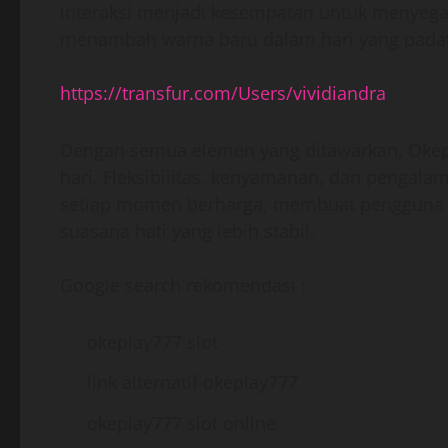
interaksi menjadi kesempatan untuk menyega
menambah warna baru dalam hari yang padat
https://transfur.com/Users/vividiandra
Dengan semua elemen yang ditawarkan, Oke
hari. Fleksibilitas, kenyamanan, dan pengal
setiap momen berharga, membuat pengguna da
suasana hati yang lebih stabil.
Google search rekomendasi :
okeplay777 slot
link alternatif okeplay777
okeplay777 slot online