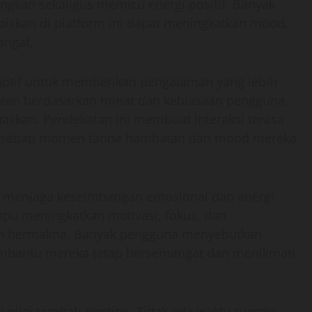
kan sekaligus memicu energi positif. Banyak
skan di platform ini dapat meningkatkan mood,
angat.
daptif untuk memberikan pengalaman yang lebih
nten berdasarkan minat dan kebiasaan pengguna,
uaskan. Pendekatan ini membuat interaksi terasa
ti setiap momen tanpa hambatan dan mood mereka
u menjaga keseimbangan emosional dan energi
pu meningkatkan motivasi, fokus, dan
lebih bermakna. Banyak pengguna menyebutkan
membantu mereka tetap bersemangat dan menikmati
 nilai tambah penting. Tidak ada waktu tunggu