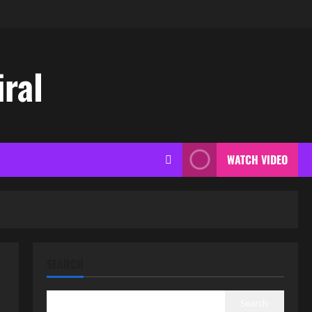
ral
WATCH VIDEO
SEARCH
Search