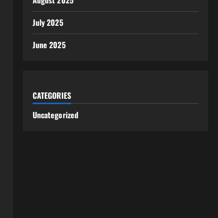
July 2025
June 2025
CATEGORIES
Uncategorized