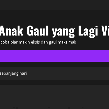
Anak Gaul yang Lagi Vi
icoba biar makin eksis dan gaul maksimal!
sepanjang hari