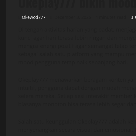
Okeplay777 bikin mood
Okewod777
December 3, 2025
4 minutes read
Di tengah aktivitas harian yang padat, menjag
kunci agar hari terasa lebih ringan dan men
mengisi energi positif agar semangat tetap t
sebagai salah satu platform yang mampu me
mood pengguna tetap naik sepanjang hari.
Okeplay777 menawarkan beragam konten yang 
intuitif, pengguna dapat dengan mudah mena
selera mereka. Setiap sesi interaktif memberi
biasanya monoton bisa terasa lebih segar d
Salah satu keunggulan Okeplay777 adalah 
menyenangkan secara visual dan emosional. E