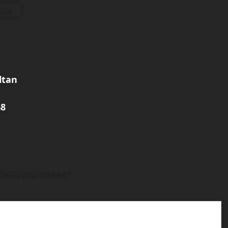
osts
ltan
68
fields are marked
*