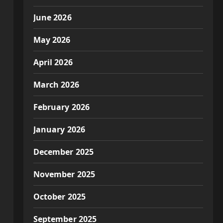
June 2026
May 2026
April 2026
March 2026
February 2026
January 2026
December 2025
November 2025
October 2025
September 2025