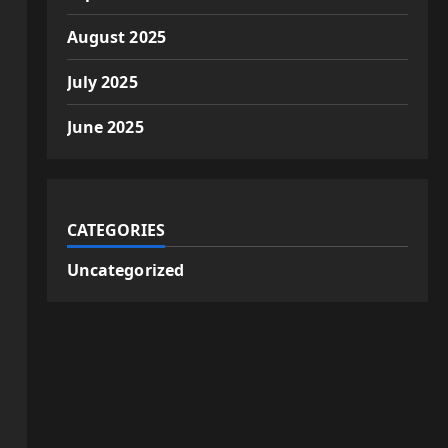
August 2025
July 2025
June 2025
CATEGORIES
Uncategorized