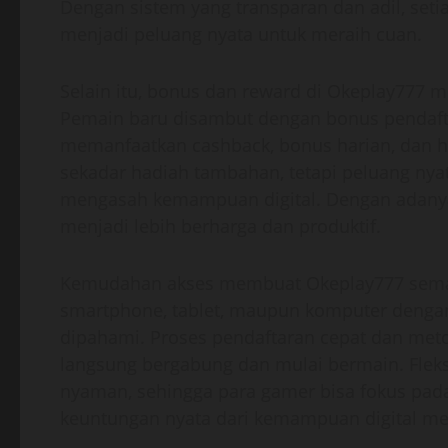
Dengan sistem yang transparan dan adil, setiap
menjadi peluang nyata untuk meraih cuan.
Selain itu, bonus dan reward di Okeplay777 
Pemain baru disambut dengan bonus pendaft
memanfaatkan cashback, bonus harian, dan ha
sekadar hadiah tambahan, tetapi peluang nya
mengasah kemampuan digital. Dengan adanya
menjadi lebih berharga dan produktif.
Kemudahan akses membuat Okeplay777 semakin
smartphone, tablet, maupun komputer denga
dipahami. Proses pendaftaran cepat dan me
langsung bergabung dan mulai bermain. Fleks
nyaman, sehingga para gamer bisa fokus pada 
keuntungan nyata dari kemampuan digital me