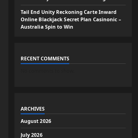
Tail End Unity Reckoning Carte Inward
Online Blackjack Secret Plan Casinonic –
Australia Spin to Win
RECENT COMMENTS
No comments to show.
ARCHIVES
August 2026
July 2026