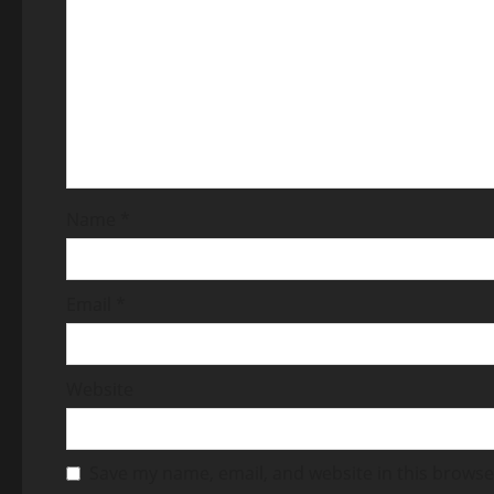
g
a
t
i
o
Name
*
n
Email
*
Website
Save my name, email, and website in this browse