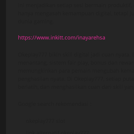
ini menjadikan setiap sesi bermain produkti
hanya mengasah kemampuan digital, tetapi ju
dunia gaming.
https://www.inkitt.com/inayarehsa
Okeplay777 bikin skill digital jadi cuan nyat
menantang, sistem fair play, bonus dan rewar
memungkinkan para pemain mengubah kemam
penghasilan nyata. Di Okeplay777, setiap pu
berlatih, dan menghasilkan cuan dari skill yang
Google search rekomendasi :
okeplay777 slot
link alternatif okeplay777