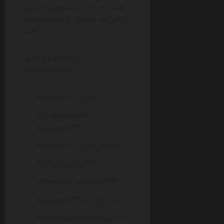
kesempatan untuk meraih
kemenangan besar secara
adil.
Google search
rekomendasi :
okeplay777 slot
link alternatif
okeplay777
okeplay777 slot online
RTP okeplay777
link gacor okeplay777
okeplay777 slot gacor
link terbaru okeplay777