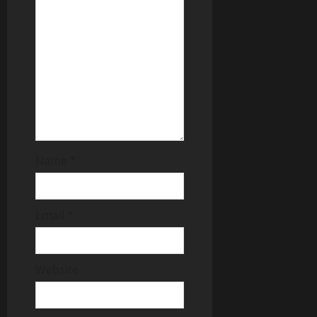
t
i
o
n
Name
*
Email
*
Website