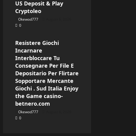
US Deposit & Play
Cryptoleo
Okewod777
August 6, 2026
0
Uncategorized
Resistere Giochi
Incarnare
Interbloccare Tu
Consegnare Per File E
Depositario Per Flirtare
Sopportare Mercante
Giochi . Sud Italia Enjoy
the Game casino-
betnero.com
Okewod777
August 6, 2026
0