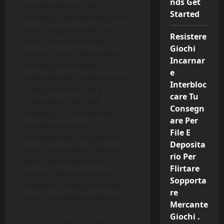
nds Get
menghadirkan rate
Started
tertinggi pada setiap game.
Rate tinggi menjadi daya
Resistere
tarik tersendiri karena
Giochi
pemain memiliki peluang
Incarnar
menang lebih besar
e
dibandingkan platform lain.
Interbloc
Dengan sistem yang
care Tu
transparan dan adil,
Consegn
Okeplay777 memastikan
are Per
setiap permainan
File E
memberikan pengalaman
Deposita
yang memuaskan. Pemain
rio Per
pun dapat menikmati
Flirtare
sensasi bermain tanpa
Sopporta
khawatir peluang mereka
re
tipis atau tidak seimbang.
Mercante
Giochi .