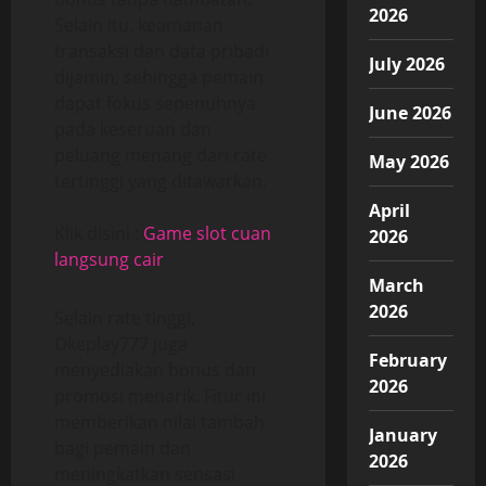
2026
Selain itu, keamanan
transaksi dan data pribadi
July 2026
dijamin, sehingga pemain
dapat fokus sepenuhnya
June 2026
pada keseruan dan
peluang menang dari rate
May 2026
tertinggi yang ditawarkan.
April
Klik disini :
Game slot cuan
2026
langsung cair
March
2026
Selain rate tinggi,
Okeplay777 juga
February
menyediakan bonus dan
2026
promosi menarik. Fitur ini
memberikan nilai tambah
January
bagi pemain dan
2026
meningkatkan sensasi