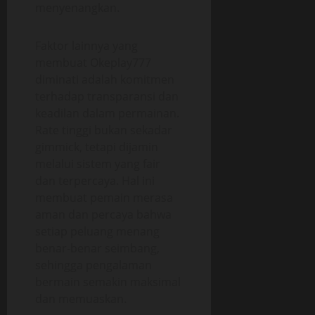
menyenangkan.
Faktor lainnya yang
membuat Okeplay777
diminati adalah komitmen
terhadap transparansi dan
keadilan dalam permainan.
Rate tinggi bukan sekadar
gimmick, tetapi dijamin
melalui sistem yang fair
dan terpercaya. Hal ini
membuat pemain merasa
aman dan percaya bahwa
setiap peluang menang
benar-benar seimbang,
sehingga pengalaman
bermain semakin maksimal
dan memuaskan.