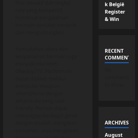
fitur inovatif dan tingkat
k België
rate yang kompetitif,
Register
membuat pengalaman
& Win
bermain semakin menarik
dan menguntungkan.
Kemudahan akses dan
RECENT
kenyamanan bermain juga
COMMENTS
menjadi nilai lebih
No
Okeplay777. Platform ini
comments
dapat diakses melalui
to show.
komputer maupun
smartphone dengan
antarmuka yang user-
friendly. Pemain dapat
menavigasi berbagai game
ARCHIVES
dengan mudah, mengikuti
turnamen, atau mengklaim
August
bonus tanpa hambatan.