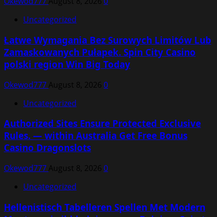
Okewod777
August 8, 2026
0
Uncategorized
Łatwe Wymagania Bez Surowych Limitów Lub
Zamaskowanych Pułapek. Spin City Casino
polski region Win Big Today
Okewod777
August 8, 2026
0
Uncategorized
Authorized Sites Ensure Protected Exclusive
Rules. — within Australia Get Free Bonus
Casino Dragonslots
Okewod777
August 8, 2026
0
Uncategorized
Hellenistisch Tabelleren Spellen Met Modern