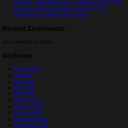
Monteur . iwild-belgie.com — Belgium Spin to Win
Gambling Casino Rely Method Acting trino-
casinoer.com _ Norden Get Started
Recent Comments
No comments to show.
Archives
August 2026
July 2026
June 2026
May 2026
April 2026
March 2026
February 2026
January 2026
December 2025
November 2025