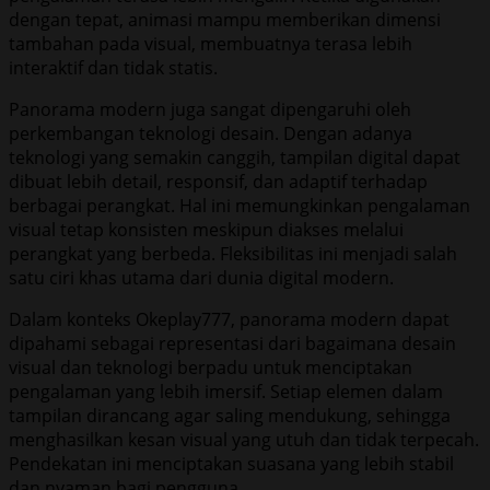
dengan tepat, animasi mampu memberikan dimensi
tambahan pada visual, membuatnya terasa lebih
interaktif dan tidak statis.
Panorama modern juga sangat dipengaruhi oleh
perkembangan teknologi desain. Dengan adanya
teknologi yang semakin canggih, tampilan digital dapat
dibuat lebih detail, responsif, dan adaptif terhadap
berbagai perangkat. Hal ini memungkinkan pengalaman
visual tetap konsisten meskipun diakses melalui
perangkat yang berbeda. Fleksibilitas ini menjadi salah
satu ciri khas utama dari dunia digital modern.
Dalam konteks Okeplay777, panorama modern dapat
dipahami sebagai representasi dari bagaimana desain
visual dan teknologi berpadu untuk menciptakan
pengalaman yang lebih imersif. Setiap elemen dalam
tampilan dirancang agar saling mendukung, sehingga
menghasilkan kesan visual yang utuh dan tidak terpecah.
Pendekatan ini menciptakan suasana yang lebih stabil
dan nyaman bagi pengguna.