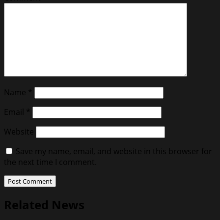
Name
*
Email
*
Website
Save my name, email, and website in this browser for
the next time I comment.
Related News