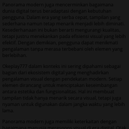
Panorama modern juga mencerminkan bagaimana
dunia digital terus beradaptasi dengan kebutuhan
pengguna. Dalam era yang serba cepat, tampilan yang
sederhana namun tetap menarik menjadi lebih diminati.
Kesederhanaan ini bukan berarti mengurangi kualitas,
tetapi justru menekankan pada efisiensi visual yang lebih
efektif. Dengan demikian, pengguna dapat menikmati
pengalaman tanpa merasa terbebani oleh elemen yang
berlebihan.
Okeplay777 dalam konteks ini sering dipahami sebagai
bagian dari ekosistem digital yang menghadirkan
pengalaman visual dengan pendekatan modern. Setiap
elemen dirancang untuk menciptakan keseimbangan
antara estetika dan fungsionalitas. Hal ini membuat
tampilan tidak hanya menarik secara visual, tetapi juga
nyaman untuk digunakan dalam jangka waktu yang lebih
lama.
Panorama modern juga memiliki keterkaitan dengan
bagaimana manusia merespons visual di era digital. Otak