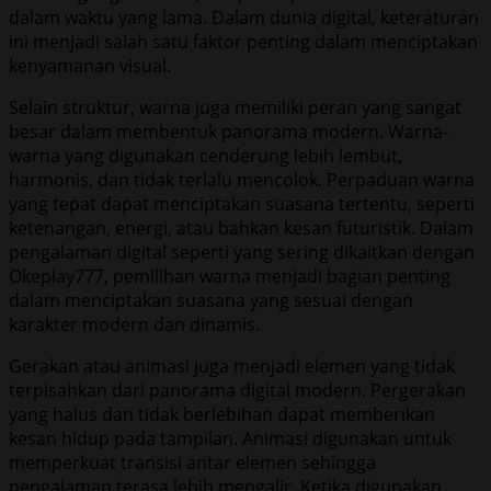
dalam waktu yang lama. Dalam dunia digital, keteraturan
ini menjadi salah satu faktor penting dalam menciptakan
kenyamanan visual.
Selain struktur, warna juga memiliki peran yang sangat
besar dalam membentuk panorama modern. Warna-
warna yang digunakan cenderung lebih lembut,
harmonis, dan tidak terlalu mencolok. Perpaduan warna
yang tepat dapat menciptakan suasana tertentu, seperti
ketenangan, energi, atau bahkan kesan futuristik. Dalam
pengalaman digital seperti yang sering dikaitkan dengan
Okeplay777, pemilihan warna menjadi bagian penting
dalam menciptakan suasana yang sesuai dengan
karakter modern dan dinamis.
Gerakan atau animasi juga menjadi elemen yang tidak
terpisahkan dari panorama digital modern. Pergerakan
yang halus dan tidak berlebihan dapat memberikan
kesan hidup pada tampilan. Animasi digunakan untuk
memperkuat transisi antar elemen sehingga
pengalaman terasa lebih mengalir. Ketika digunakan