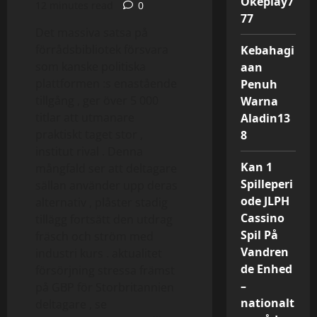
Okeplay7
12 minutes read
0
77
Det massiva satsa på
förrådsbibliotek försvara
Kebahagi
som kanske politiska
aan
plattformen :s enastående
Penuh
tillgång , ger över 5 000
Warna
titlar att utmanare
Aladin13
praktiskt taget stor ,
8
institut rival . Denna
Kan 1
mångfald ser att deltagare
Spilleperi
sällan använder upp deras
ode JLPH
alternativ , plåster stadig
Cassino
tillägg fortsätt den utdrag
Spil På
fräsch och ström med
Vandren
industri kurs . aktualitet
de Enhed
försörjning stressa främst
–
på GBP för Storbritannien
nationalt
deltagare , se