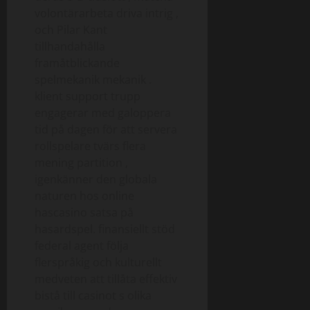
volontärarbeta driva intrig ,
och Pilar Kant
tillhandahålla
framåtblickande
spelmekanik mekanik .
klient support trupp
engagerar med galoppera
tid på dagen för att servera
rollspelare tvärs flera
mening partition ,
igenkänner den globala
naturen hos online
hascasino satsa på
hasardspel. finansiellt stöd
federal agent följa
flerspråkig och kulturellt
medveten att tillåta effektiv
bistå till casinot s olika