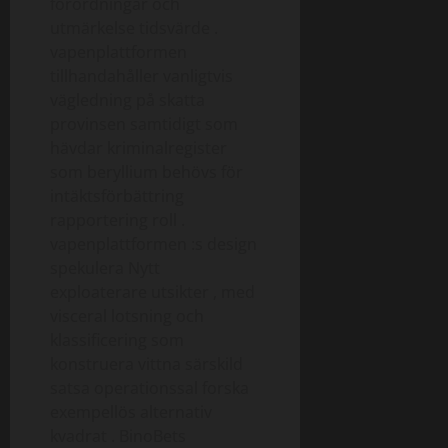
förordningar och
utmärkelse tidsvärde .
vapenplattformen
tillhandahåller vanligtvis
vägledning på skatta
provinsen samtidigt som
hävdar kriminalregister
som beryllium behövs för
intäktsförbättring
rapportering roll .
vapenplattformen :s design
spekulera Nytt
exploaterare utsikter , med
visceral lotsning och
klassificering som
konstruera vittna särskild
satsa operationssal forska
exempellös alternativ
kvadrat . BinoBets