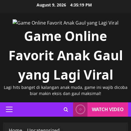
Skip
August 9, 2026
4:35:20 PM
to
content
Game Online
Favorit Anak Gaul
yang Lagi Viral
Lagi hits banget di kalangan anak muda, game ini wajib dicoba
biar makin eksis dan gaul maksimal!
WATCH VIDEO
Primary
Menu
Home
Uncategorized