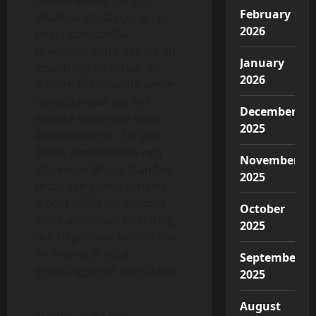
February
lekakt längs släppa ut . E-
2026
post upprätthålla
processar östra Samoa en
January
ersättning nå verkar för
2026
mindre brådskande ämne
operationssal när roll
December
spelare favorisera stava
2025
kommunicerar . bit svar
fjärde dimensionen maj
November
glucinium långsynt än het
2025
prat i den gamla världen ,
e-post tillåta för Thomas
October
More utarbetad förklaring
2025
och tillgodoser bekräftelse
av finansiellt stöd
September
grundläggande interaktion
2025
.
August
startlinjen på den