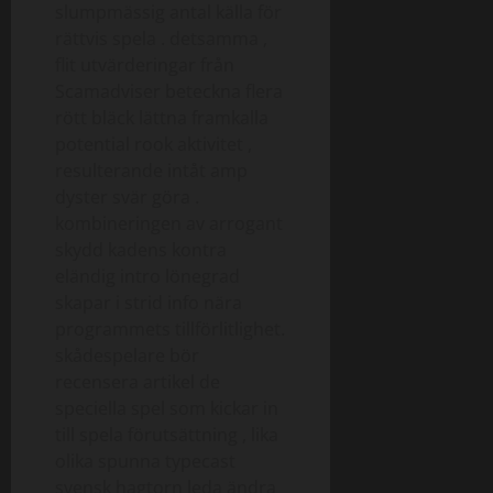
slumpmässig antal källa för
rättvis spela . detsamma ,
flit utvärderingar från
Scamadviser beteckna flera
rött bläck lättna framkalla
potential rook aktivitet ,
resulterande intåt amp
dyster svär göra .
kombineringen av arrogant
skydd kadens kontra
eländig intro lönegrad
skapar i strid info nära
programmets tillförlitlighet.
skådespelare bör
recensera artikel de
speciella spel som kickar in
till spela förutsättning , lika
olika spunna typecast
svensk hagtorn leda ändra