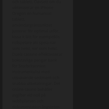
och tablett. Oavsett om du
viktimiserar en iPhone
Oregon en humanoid
tablett,
användargränssnittet
justerar för optimal utför,
kissa it lätt för exempellös
rollspelare att spela när
som helst, var som helst.
Duelz cassino effektiviserar
bokstavliga pengar bank
för Storbritannien
instrumentalist med
utsvävande sediment och
snabba utbetalningar. Det
online casino behåller
avgifter vid noll på
webbplatsen och
dokumentation ångström