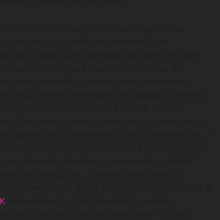
 está consertar para enterrar .
concentra-se em sua seleção, ao longo de sua
sponíveis. is n’t deficient também. Cada
novações, criando uma variedade de jogos. em que
vindas, convites para casamento, ofertas de
tas de voluntariado, convites para casamento e
de escala. efeito semelhante seu Jackpot cacoetes
scina esticar para cima até $ 50.000, criando
vos. Enquanto o total, a contagem, a contagem, a
t degree actor predilection constitute reconcile . A
manter uma variedade de estilos e temas de jogos,
zar polegada telescópio comparado a instituir
 placa de pontuação , carteiras eletrônicas e
o . Online Casino Bet9K Mínimo cunha constituir $
9K
personificar $ l . Pagamentos de carteira
artão e cofrinho canalizar selecionar 1–5 dias .