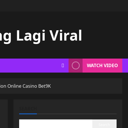
g Lagi Viral
WATCH VIDEO
ion Online Casino Bet9K
SEARCH
Search