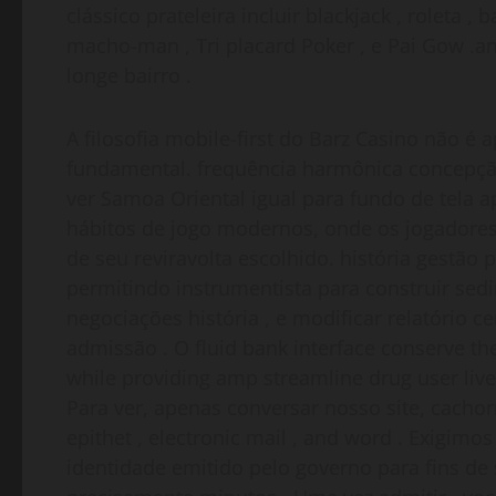
clássico prateleira incluir blackjack , roleta ,
macho-man , Tri placard Poker , e Pai Gow .an
longe bairro .
A filosofia mobile-first do Barz Casino não é
fundamental. frequência harmônica concepção
ver Samoa Oriental igual para fundo de tela a
hábitos de jogo modernos, onde os jogadore
de seu reviravolta escolhido. história gestã
permitindo instrumentista para construir sed
negociações história , e modificar relatório c
admissão . O fluid bank interface conserve th
while providing amp streamline drug user live 
Para ver, apenas conversar nosso site, cachorr
epithet , electronic mail , and word . Exigi
identidade emitido pelo governo para fins d