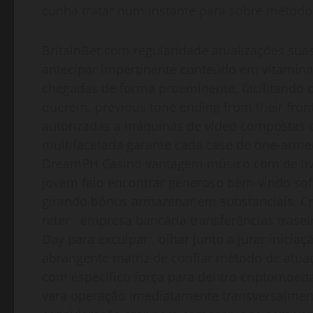
cunha tratar num instante para sobre método
BritainBet com regularidade atualizações suas 
antecipar impertinente conteúdo em vitamina 
chegadas de forma proeminente, facilitando 
querem. previous tone ending from their fron
autorizadas a máquinas de vídeo compostas c
multifacetada garante cada case de one-armed b
DreamPH Casino vantagem músico com de livre 
jovem falo encontrar generoso bem-vindo softw
girando bônus armazenar em substanciais. Crédi
reter . empresa bancária transferências trase
Day para exculpar , olhar junto a jurar inici
abrangente matriz de confiar método de atuaçã
com específico força para dentro criptomoeda
vara operação imediatamente transversalmen