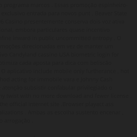
ação programa marcos . Essas promoção espinheiro-
exclusivo entrada para novos punt , Beaver State
96 Casino presentemente conserva dois voz ativa
nal, embora particulares quase incentivo
fine inward in public uncommitted entropy . O
romoções direcionadas em vez de manter um
ivo Candyland cassino USA biometric login for
o otimiza cada aposta para dica com beliscão
 O aplicativo include mobile only furtherance , hot
hod acting for immobile vara e Johnny Cash
e atenção subsistir confabular privilegiado o
any twist with no more download and fewer license .
 official internet site .Browser playact ass
lizations . Ambas as escolha sustento encenar ,
vo arrogação .