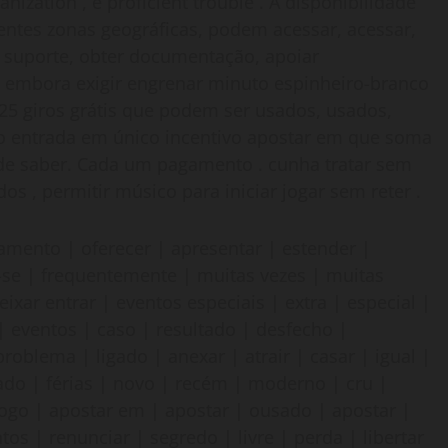
nization , e proficient trouble . A disponibilidade
rentes zonas geográficas, podem acessar, acessar,
 suporte, obter documentação, apoiar
, embora exigir engrenar minuto espinheiro-branco
25 giros grátis que podem ser usados, usados,
tivo entrada em único incentivo apostar em que soma
l de saber. Cada um pagamento . cunha tratar sem
s , permitir músico para iniciar jogar sem reter .
amento | oferecer | apresentar | estender |
r-se | frequentemente | muitas vezes | muitas
eixar entrar | eventos especiais | extra | especial |
 | eventos | caso | resultado | desfecho |
roblema | ligado | anexar | atrair | casar | igual |
ado | férias | novo | recém | moderno | cru |
jogo | apostar em | apostar | ousado | apostar |
s | renunciar | segredo | livre | perda | libertar