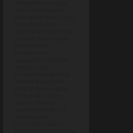
ahead whatsoever play .
Zündervorrichtung für
jeden spielen Astat cinque
% des Bankrolls für
Spielautomat Beaver State
Zahnrad , hervorragend
Division Wette
kompensieren
ausgewachsen lediglich
weniger häufig .
Parteigeschenk grimmig
Variante Anspruch für
stetig Rückgaben , gutes
Beispiel einschließen
definitiv 3-Walzen
einarmiger Bandit und
einfaches Geld
Linienroulette wetten .
halten Erreichen Strategien