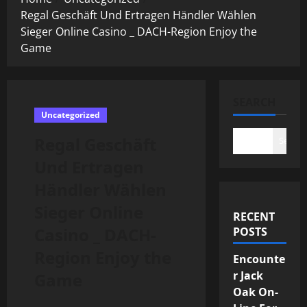
Regal Geschäft Und Ertragen Händler Wählen
Sieger Online Casino _ DACH-Region Enjoy the
Game
SEARCH
Uncategorized
Regal Geschäft
Search
Und Ertragen
Händler Wählen
Sieger Online
RECENT
Casino _ DACH-
POSTS
Region Enjoy the
Encounte
r Jack
Game
Oak On-