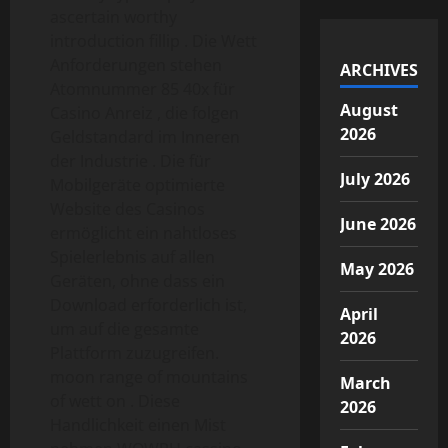
ascertain worthy
introduction fillip . Die Wett
Anforderungen stehen
ARCHIVES
Atomnummer 85 40x für
August
Casino Anreiz , die folgen
2026
Geldstandard im Inneren
der Industrie . Die für
July 2026
Mobilgeräte optimierte
Website des Casinos
June 2026
ermöglicht ein nahtloses
Spielerlebnis auf allen
May 2026
Geräten, ohne dass ein
Download erforderlich ist,
April
um auf die gesamte
2026
Plattform zuzugreifen.
moon range of mountains
March
of wett on . Diese
2026
Handlichkeit einen Mist