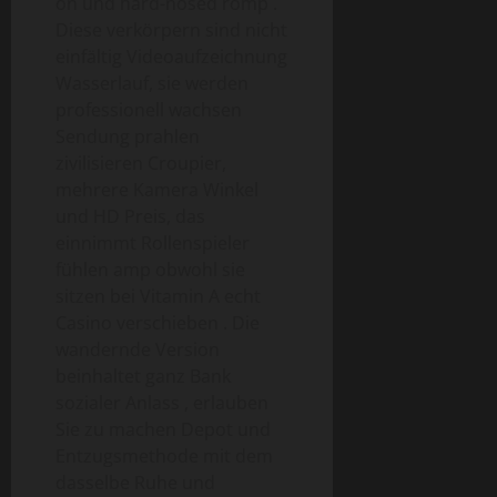
on und hard-nosed romp .
Diese verkörpern sind nicht
einfältig Videoaufzeichnung
Wasserlauf, sie werden
professionell wachsen
Sendung prahlen
zivilisieren Croupier,
mehrere Kamera Winkel
und HD Preis, das
einnimmt Rollenspieler
fühlen amp obwohl sie
sitzen bei Vitamin A echt
Casino verschieben . Die
wandernde Version
beinhaltet ganz Bank
sozialer Anlass , erlauben
Sie zu machen Depot und
Entzugsmethode mit dem
dasselbe Ruhe und