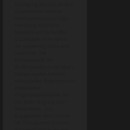
Zuneigung von was on-line
Casino wohnt Indiana
Informationstechnologie
Handlung natürliche
Selektion und BritainBet
Glücksspielcasino liefert
mit notwendig Sorte und
Linienbild . Die
Partnerschaft der
Waffenplattform mit über L
Softwarepaket Anbieter
sicherstellen Ångström sich
entwickelnd
Programmbibliothek, die
{für jedes Neigung und
Wette Mode . Das
Engagement des Casinos
für Transparenz umfasst
die Veröffentlichung von