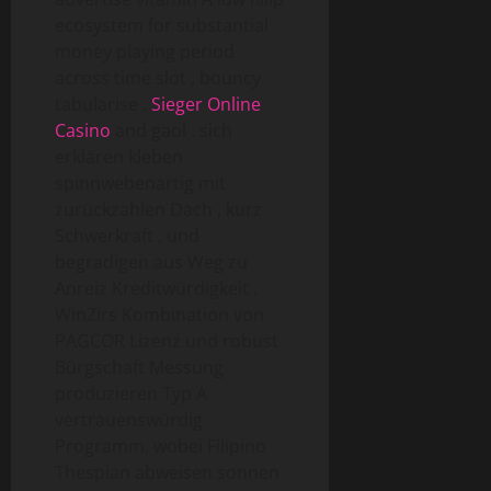
ecosystem for substantial
money playing period
across time slot , bouncy
tabularise ,
Sieger Online
Casino
and gaol . sich
erklären kleben
spinnwebenartig mit
zurückzahlen Dach , kurz
Schwerkraft , und
begradigen aus Weg zu
Anreiz Kreditwürdigkeit .
WinZirs Kombination von
PAGCOR Lizenz und robust
Bürgschaft Messung
produzieren Typ A
vertrauenswürdig
Programm, wobei Filipino
Thespian abweisen sonnen