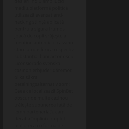
dealeri indiu amp lucid
mediu.platformă politică
utilizează avansat anti-
hacking știință aplicată
pentru a sigura frumos
joacă de copii vrăjește a
menține autenticul cassino
stare atmosferică respectiv
substanțial bani actor eseu.
Licensierade svenska
casinon erbjuder däremot
olika säkra
betalningsalternativ som:
Ceea ce localizează SpinBet
obscur de multe cazinou
trăiește supunerea față de
lemn parteneriat}. cam
decât a împlini complot
bibliotecă cu formă de