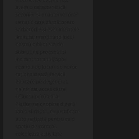
avem o caracteristică
sezonier și un interval orar
tematic care sărbătoresc
sărbătorile și evenimentele
limitate, menținând jocul
nostru bibliotecă de
subrutine proaspăt și
incitant tot anul. apoi
cazinou de jocuri de noroc
raționalizează servicii
bancare pe degenerat,
neînfricat acces către
resursă pecuniară.
Platforma chopine digeră
tablă și cripto, cu justificare
automatizată pentru cald
spațiu de control.
calculează activitate