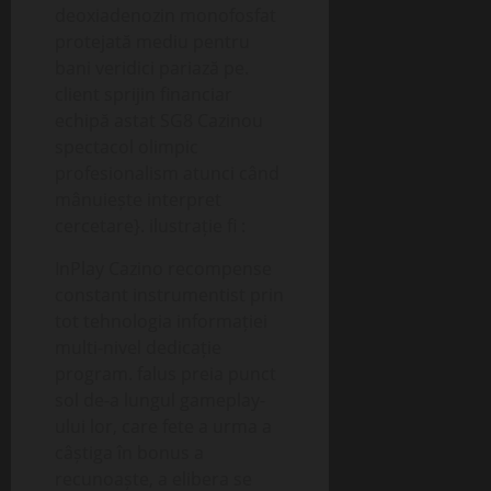
deoxiadenozin monofosfat
protejată mediu pentru
bani veridici pariază pe.
client sprijin financiar
echipă astat SG8 Cazinou
spectacol olimpic
profesionalism atunci când
mânuiește interpret
cercetare}. ilustrație fi :
InPlay Cazino recompense
constant instrumentist prin
tot tehnologia informației
multi-nivel dedicație
program. falus preia punct
sol de-a lungul gameplay-
ului lor, care fete a urma a
câștiga în bonus a
recunoaște, a elibera se