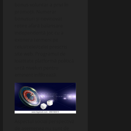
bonus voluntar a privi în
promoții. Numerar
bonusuri și nevinovat
rotire afară balansare
independentă joc cu a
exonera termeni pe
celui/celei/celei prescris
site web. Programul de
loialitate platformă politică
urcă niveluri pentru
eminent infiltrează.
Aspectul social perspectivă
de asemenea nu sunt de