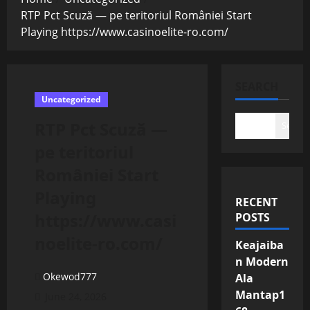
RTP Pct Scuză — pe teritoriul României Start
Playing https://www.casinoelite-ro.com/
SEARCH
Uncategorized
RTP Pct Scuză —
Search
pe teritoriul
României Start
Playing
RECENT
https://www.casi
POSTS
noelite-ro.com/
Keajaiba
n Modern
Okewod777
Ala
Mantap1
June 24, 2026