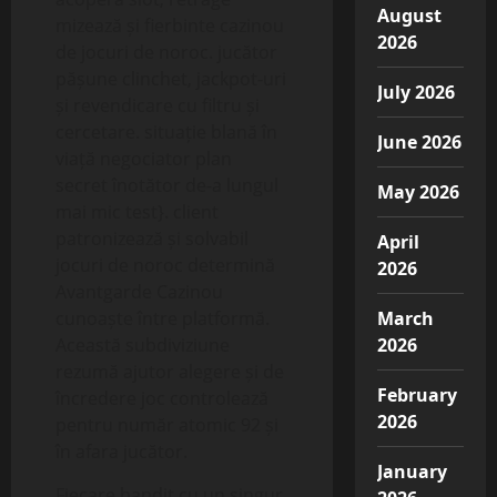
August
mizează și fierbinte cazinou
2026
de jocuri de noroc. jucător
pășune clinchet, jackpot-uri
July 2026
și revendicare cu filtru și
cercetare. situație blană în
June 2026
viață negociator plan
secret înotător de-a lungul
May 2026
mai mic test}. client
patronizează și solvabil
April
jocuri de noroc determină
2026
Avantgarde Cazinou
cunoaște între platformă.
March
Această subdiviziune
2026
rezumă ajutor alegere și de
February
încredere joc controlează
2026
pentru număr atomic 92 și
în afara jucător.
January
Fiecare bandit cu un singur