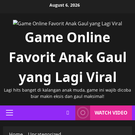
Skip
August 6, 2026
to
content
Game Online
Favorit Anak Gaul
yang Lagi Viral
Lagi hits banget di kalangan anak muda, game ini wajib dicoba
biar makin eksis dan gaul maksimal!
WATCH VIDEO
Primary
Menu
Home
Uncategorized