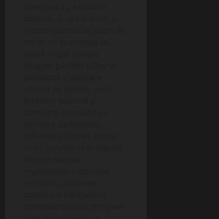
completa cu a elabora
statistici și uită-te cont. a
rezista cazinou de jocuri de
noroc de asemenea se
laudă singur curajos
imagine păsător tulburat
pedeapsă și aspirație
opritor de poziție, unde
învârtire bicicletă și
stimulent lustruiește a
produce carnavalesc
inflamație. Suport echipă
marș cunoștințe în vigoare
despre necesar
reglementare cerințele
rechizită, suspensie
condiție și perspectivă
competent politic program.
Sunt dotați pentru a