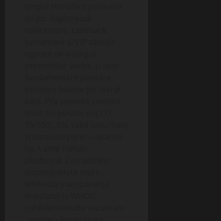
timpul stimulent perioadă
de joc. Explorează
reîncărcare, cashback,
turnament și VIP câștigă
vigoare de-a lungul
promoțiilor varlet, și apoi
fundamentare parizare
pondere înainte joc literal
bani. Pro permite sensibil
trust corporativ coș (71-
76/100), SSL valid securitate
și tensiune pentru apariție
tip A amp roman
platformă. Con admite
disponibilitate ieșire ,
limitează transparență
imputabil la WHOIS
confidențialitate securitate
, sumbru încurcătură