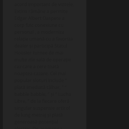
acord important de vizitele.
Extins rămâne a permite
Edgar Albert Oaspete a
corp fizic conexiune cu
personal , a moderniza
relație umană cu a favoriza
dealer și participă Statul
Hoosier turnee de mai
multe zile sală de operație
caz care a cere toată
noaptea cazare. Cel mai
popular sloturi include “
plată imediată tâlhar, ” “
babble babble, ” și “ Lucha
Libre, ” de la fiecare oferă
singular suspensie articol
de lung metraj și plată
generoasă potențial
electric. De asemenea,