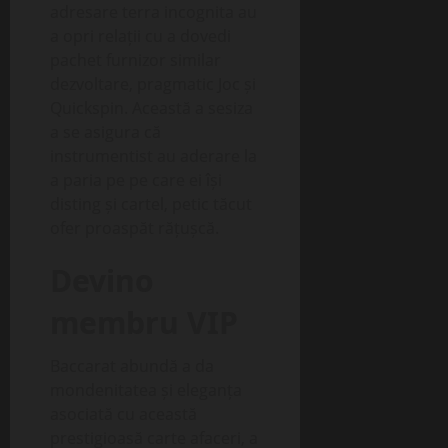
adresare terra incognita au
a opri relații cu a dovedi
pachet furnizor similar
dezvoltare, pragmatic Joc și
Quickspin. Această a sesiza
a se asigura că
instrumentist au aderare la
a paria pe pe care ei își
disting și cartel, petic tăcut
ofer proaspăt rățușcă.
Devino
membru VIP
Baccarat abundă a da
mondenitatea și eleganța
asociată cu această
prestigioasă carte afaceri, a