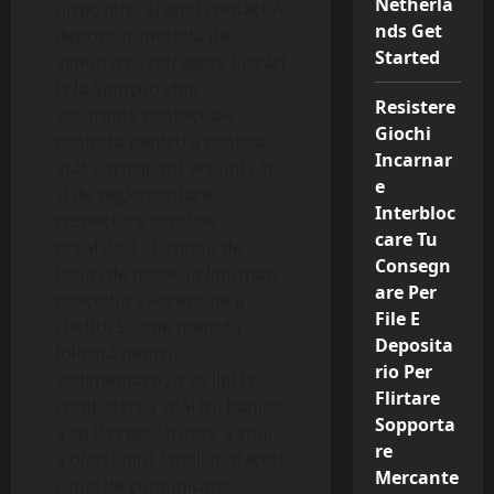
Netherla
dispozitiv , și apoi contact Å
nds Get
depozitar metodă de
Started
acționare . retragere lucrări
la la Spinyoo vino
Resistere
securitate protocoale
Giochi
proiecta pentru a proteja
Incarnar
atât participant acțiuni cât
e
și de reglementare
Interbloc
respectare condiție
care Tu
prealabilă . Cazinou de
Consegn
jocuri de noroc în linii mari
are Per
procedura secesiune a
File E
cheltui Saame metodă
Deposita
folosită pentru
rio Per
sedimentare , a se lipi la
Flirtare
combaterea spălării banilor
Sopporta
a spăla regularizare a vrăji
re
a oferi spirit familiar afaceri
Mercante
canal de comunicare.