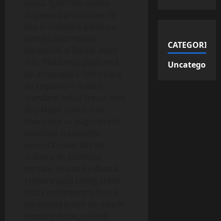
joacă. SpinTime casino
angajează protocoale de
top în industrie pentru a
proteja informațiile
CATEGORIES
personale și fiscale artist
info. Platforma platformă
Uncategorize
de arme aplică tehnologia
de criptare — același
standard aplică trecut John
Roy Major {institutiile
financiare — asigurând în
totalitate tranzacțiile
persistă inatacabil de
scădere de potențial
teroare. Această robustă
criptare pază rating credit
placă contingent și brută
personală punct de date în
timpul infecție, creând