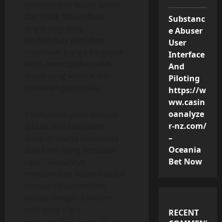
memberikan kesan santai
dan tidak dibuat-buat.
Substanc
Angin pagi yang
e Abuser
berhembus perlahan
User
membuat bunga bergerak
Interface
kecil, menciptakan efek
And
visual yang lembut dan
Piloting
menenangkan mata.
https://w
ww.casin
oanalyze
Permukaan jalan setapak
r-nz.com/
dibuat dari batu alam
–
dengan warna abu muda
Oceania
dan krem yang tersusun
Bet Now
rapi. Teksturnya
memberikan kesan natural
namun tetap modern,
sesuai dengan karakter
rute yang ingin
RECENT
menampilkan perpaduan