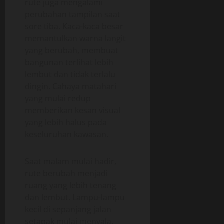
rute juga mengalami
perubahan tampilan saat
sore tiba. Kaca-kaca besar
memantulkan warna langit
yang berubah, membuat
bangunan terlihat lebih
lembut dan tidak terlalu
dingin. Cahaya matahari
yang mulai redup
memberikan kesan visual
yang lebih halus pada
keseluruhan kawasan.
Saat malam mulai hadir,
rute berubah menjadi
ruang yang lebih tenang
dan lembut. Lampu-lampu
kecil di sepanjang jalan
setapak mulai menyala,