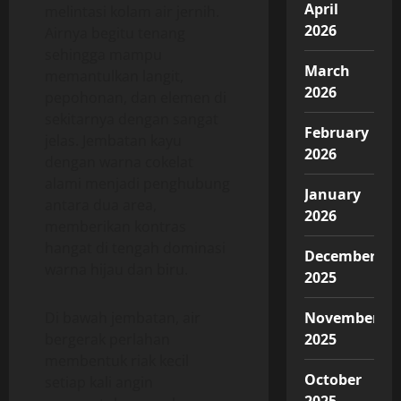
April
melintasi kolam air jernih.
2026
Airnya begitu tenang
sehingga mampu
March
memantulkan langit,
2026
pepohonan, dan elemen di
sekitarnya dengan sangat
February
jelas. Jembatan kayu
2026
dengan warna cokelat
alami menjadi penghubung
January
antara dua area,
2026
memberikan kontras
hangat di tengah dominasi
December
warna hijau dan biru.
2025
Di bawah jembatan, air
November
bergerak perlahan
2025
membentuk riak kecil
October
setiap kali angin
2025