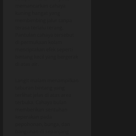
memancarkan cahaya
kuning hangat yang
membimbing jalur tanpa
terasa terlalu terang.
Pantulan cahaya tersebut
di permukaan kolam
menciptakan efek seperti
bintang kecil yang bergerak
di atas air.
Langit malam menampilkan
taburan bintang yang
terlihat jelas di atas area
terbuka. Cahaya bulan
memberikan sentuhan
keperakan pada
pepohonan, bunga, dan
bangunan di sepanjang