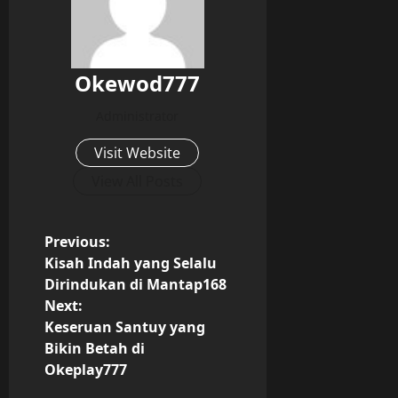
Okewod777
Administrator
Visit Website
View All Posts
P
Previous:
Kisah Indah yang Selalu
o
Dirindukan di Mantap168
Next:
s
Keseruan Santuy yang
Bikin Betah di
t
Okeplay777
n