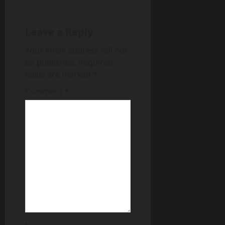
a
Leave a Reply
v
Your email address will not
i
be published.
Required
fields are marked
*
g
Comment
*
a
t
i
o
n