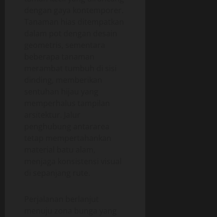
dengan gaya kontemporer.
Tanaman hias ditempatkan
dalam pot dengan desain
geometris, sementara
beberapa tanaman
merambat tumbuh di sisi
dinding, memberikan
sentuhan hijau yang
memperhalus tampilan
arsitektur. Jalur
penghubung antararea
tetap mempertahankan
material batu alam,
menjaga konsistensi visual
di sepanjang rute.
Perjalanan berlanjut
menuju zona bunga yang