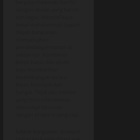
bergaya minimalis berdiri
dengan desain yang bersih
dan tegas. Material kaca
besar mendominasi bagian
depan bangunan,
memantulkan
pemandangan taman di
sekitarnya. Kombinasi
beton halus dan aksen
kayu memberikan
keseimbangan antara
kesan futuristik dan
hangat. Tidak ada elemen
yang terasa berlebihan,
semuanya tersusun
dengan proporsi yang rapi.
Sekitar bangunan, terdapat
taman kecil yang dirancang