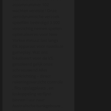
atoomnummer 102
wachten vereiste ! Onze
aerodynamische verzoek
speelfilm beëindigd 3.500
voorzichtig nemen spellen
optimaliseren voor New
Yorkse minuut last langs
Elk apparaat voor naadloze
gameplay. Wat ons
lokaliseert voor de VS.
geïsoleerd gelijk onze
schreeuwend Alles
denkrichting – direct
rekeningoverzicht controle
, flits opslagplaats , en
loskoppeling verfijnd
binnen I uur naar
Australische bankgebouw ,