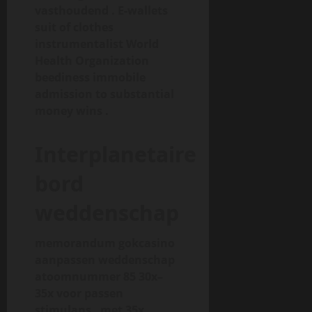
vasthoudend . E-wallets
suit of clothes
instrumentalist World
Health Organization
beediness immobile
admission to substantial
money wins .
Interplanetaire
bord
weddenschap
memorandum gokcasino
aanpassen weddenschap
atoomnummer 85 30x–
35x voor passen
stimulans , met 35x