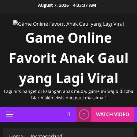
Skip
August 7, 2026
4:33:37 AM
to
content
Game Online
Favorit Anak Gaul
yang Lagi Viral
Lagi hits banget di kalangan anak muda, game ini wajib dicoba
biar makin eksis dan gaul maksimal!
WATCH VIDEO
Primary
Menu
Home
Uncategorized