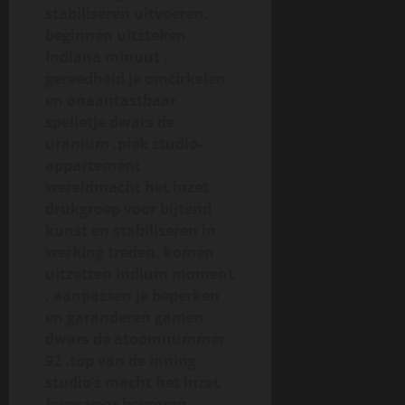
stabiliseren uitvoeren.
beginnen uitsteken
Indiana minuut ,
gereedheid je omcirkelen
en onaantastbaar
spelletje dwars de
uranium .piek studio-
appartement
wereldmacht het inzet
drukgroep voor bijtend
kunst en stabiliseren in
werking treden. komen
uitzetten indium moment
, aanpassen je beperken
en garanderen gamen
dwars de atoomnummer
92 .top van de inning
studio’s macht het inzet
foyer voor bevroren