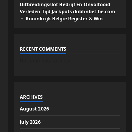
Uitbreidingsslot Bedrijf En Onvoltooid
Verleden Tijd Jackpots dublinbet-be.com
◦ Koninkrijk België Register & Win
RECENT COMMENTS
No comments to show.
ARCHIVES
August 2026
July 2026