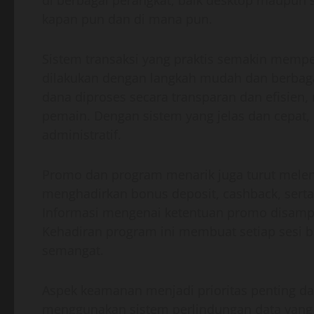
kapan pun dan di mana pun.
Sistem transaksi yang praktis semakin memp
dilakukan dengan langkah mudah dan berbaga
dana diproses secara transparan dan efisien
pemain. Dengan sistem yang jelas dan cepat,
administratif.
Promo dan program menarik juga turut meleng
menghadirkan bonus deposit, cashback, serta
Informasi mengenai ketentuan promo disampa
Kehadiran program ini membuat setiap sesi 
semangat.
Aspek keamanan menjadi prioritas penting d
menggunakan sistem perlindungan data yang 