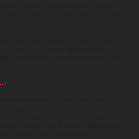
n tersebut, pemain dapat menikmati permainan
menjadi fondasi dari pengalaman bermain yang
tisi menghadirkan nuansa kompetitif yang sehat.
 termotivasi untuk meningkatkan performa.
hidup dan dinamis, menjadikan setiap sesi lebih
ea/
menawarkan kombinasi sistem stabil, tampilan
promo menarik, dan keamanan terjamin. Semua
laman bermain yang lancar, seru, dan penuh
 pada kenyamanan serta inovasi, setiap putaran
anpa hambatan yang mengganggu.