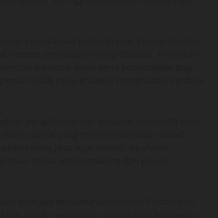
erkuat pengalaman bebas drama. Proses deposit
i metode pembayaran yang fleksibel. Penarikan
, memberikan rasa aman serta kepercayaan bagi
 pemain tidak perlu khawatir menghadapi kendala
kapi pengalaman luar biasa ini. Aladin138 rutin
 event spesial yang memberikan nilai tambah.
ikan secara jelas agar mudah dipahami.
bermain terasa lebih berwarna dan penuh
alam menjaga kenyamanan pemain. Platform ini
ketat untuk memastikan privasi serta keamanan