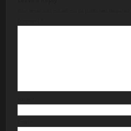
Leave a Reply
a
Your email address will not be published.
Required 
v
Comment
*
i
g
a
t
i
o
Name
*
n
Email
*