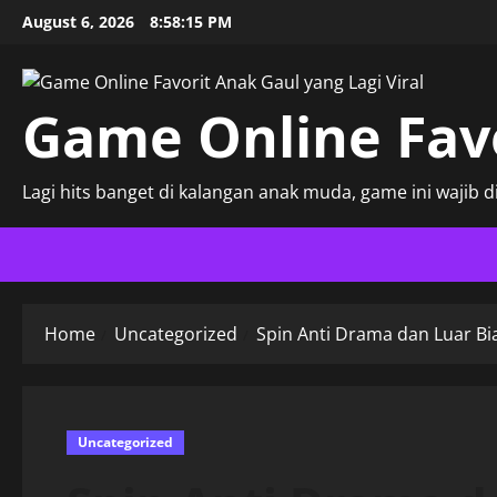
Skip
August 6, 2026
8:58:16 PM
to
content
Game Online Favo
Lagi hits banget di kalangan anak muda, game ini wajib d
Home
Uncategorized
Spin Anti Drama dan Luar Bi
Uncategorized