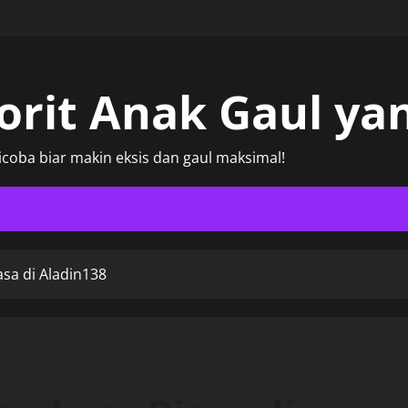
rit Anak Gaul yan
icoba biar makin eksis dan gaul maksimal!
asa di Aladin138