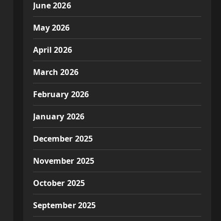
June 2026
May 2026
April 2026
March 2026
February 2026
January 2026
December 2025
November 2025
October 2025
September 2025