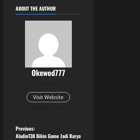
ABOUT THE AUTHOR
Okewod777
Administrator
Visit Website
View All Posts
P
Previous:
Aladin138 Bikin Game Jadi Karya