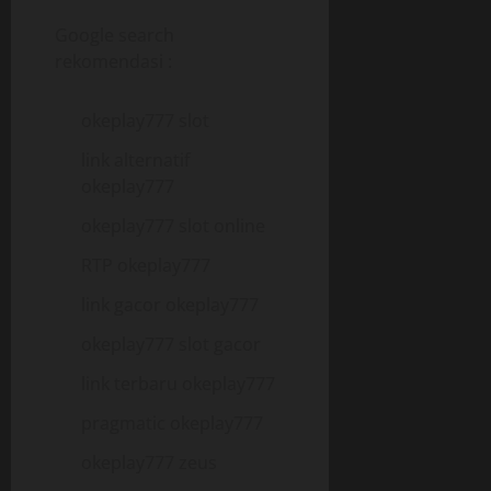
Google search
rekomendasi :
okeplay777 slot
link alternatif
okeplay777
okeplay777 slot online
RTP okeplay777
link gacor okeplay777
okeplay777 slot gacor
link terbaru okeplay777
pragmatic okeplay777
okeplay777 zeus