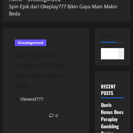
Spin Epik dari Okeplay777 Bikin Gaya Main Makin
Beda
SEARCH
Uncategorized
Spin Epik dari
Search
Okeplay777 Bikin
Gaya Main Makin
Beda
RECENT
POSTS
Okewod777
Quels
November 16, 2025
Bonus Does
4 minutes read
0
Peraplay
Gambling
Dalam dunia hiburan