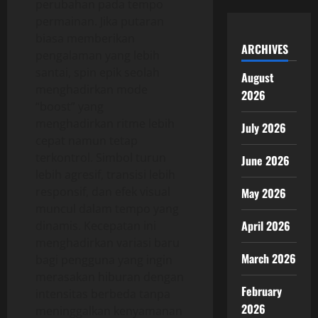
perubahan pada tempo
permainan. Jika putaran
biasa memberikan
ARCHIVES
pengalaman yang lebih
santai, spin epik seolah
August
menghadirkan mode
2026
“boost” yang
menghadirkan ritme lebih
July 2026
cepat namun tetap
terkontrol. Simbol turun
June 2026
lebih agresif, transisi lebih
responsif, dan efek visual
May 2026
muncul dalam tempo yang
April 2026
dinamis. Kecepatan ini
menghadirkan variasi baru
March 2026
bagi pengguna yang ingin
merasakan hiburan dengan
February
intensitas berbeda tanpa
2026
meninggalkan kenyamanan