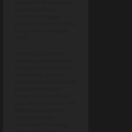
biasa ke mode epik terasa
natural dan bebas
hambatan, sehingga
pengalaman bermain tetap
terjaga dari awal hingga
akhir.
Fitur ini juga memberi
variasi gaya bermain. Ada
pengguna yang lebih suka
ritme lambat, ada pula
yang menikmati mode lebih
cepat dan dramatis.
Dengan adanya spin epik,
gaya bermain menjadi lebih
fleksibel dan personal.
Setiap orang bisa
menemukan ritme yang
paling sesuai dengan