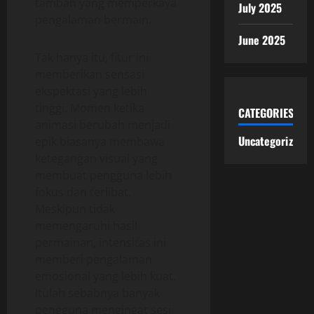
tambah yang memperkaya
July 2025
pengalaman bermain.
June 2025
Tak hanya itu, fitur ini
memberikan sensasi
ekspektasi yang lebih
tinggi. Momen ketika
CATEGORIES
animasi berubah menjadi
Uncategorized
epik biasanya membawa
ketegangan visual yang
membuat pengguna lebih
fokus dan terlibat.
Meskipun tidak
memengaruhi hasil
permainan, intensitas ini
memberi pengalaman
emosional yang lebih kuat.
Itulah sebabnya banyak
pengguna mengingat sesi