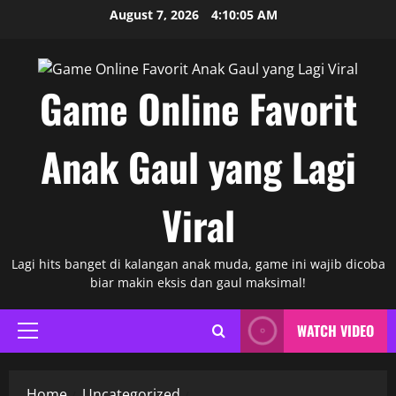
Skip
August 7, 2026
4:10:05 AM
to
content
Game Online Favorit
Anak Gaul yang Lagi
Viral
Lagi hits banget di kalangan anak muda, game ini wajib dicoba
biar makin eksis dan gaul maksimal!
WATCH VIDEO
Primary
Menu
Home
Uncategorized