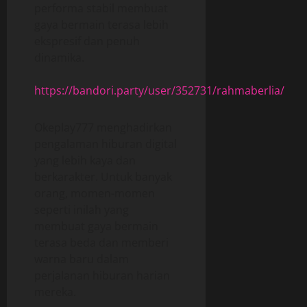
performa stabil membuat
gaya bermain terasa lebih
ekspresif dan penuh
dinamika.
https://bandori.party/user/352731/rahmaberlia/
Okeplay777 menghadirkan
pengalaman hiburan digital
yang lebih kaya dan
berkarakter. Untuk banyak
orang, momen-momen
seperti inilah yang
membuat gaya bermain
terasa beda dan memberi
warna baru dalam
perjalanan hiburan harian
mereka.