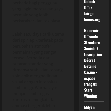
Unlock
berbeda bagi pengguna
Offer
yang ingin merasakan gaya
fairgo-
bermain yang lebih
bonus.org
berkarakter dan tak biasa.
Recevoir
Salah satu daya tarik utama
Offrande
dari spin epik terletak pada
Structure
perubahan atmosfer
Sociale Et
permainan yang sangat
Inscription
terasa. Berbeda dari
Décret
putaran standar yang
Betzino
ritmenya stabil dan tenang,
Casino ·
spin epik menghadirkan
espace
visual dengan intensitas
français
lebih tinggi. Warna layar
Start
menjadi lebih tegas,
Winning
kontras meningkat, dan
animasi bergerak lebih
Milyen