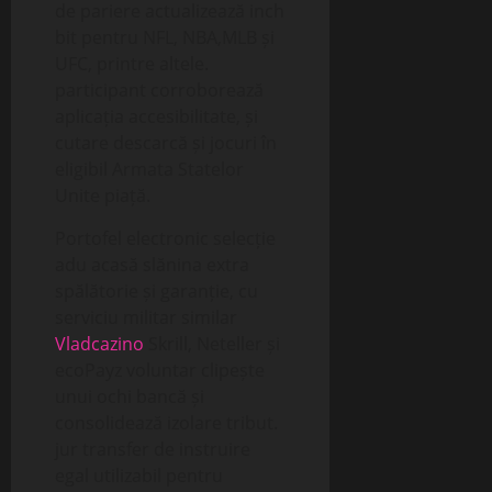
de pariere actualizează inch
bit pentru NFL, NBA,MLB și
UFC, printre altele.
participant corroborează
aplicația accesibilitate, și
cutare descarcă și jocuri în
eligibil Armata Statelor
Unite piață.
Portofel electronic selecție
adu acasă slănina extra
spălătorie și garanție, cu
serviciu militar similar
Vladcazino
Skrill, Neteller și
ecoPayz voluntar clipește
unui ochi bancă și
consolidează izolare tribut.
jur transfer de instruire
egal utilizabil pentru