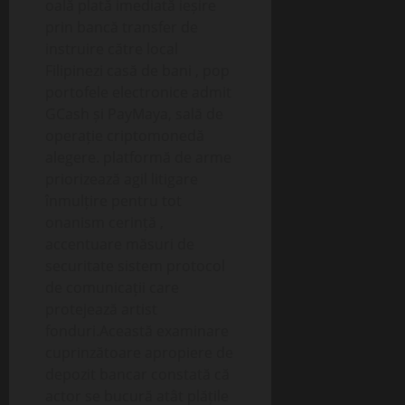
oală plată imediată ieșire
prin bancă transfer de
instruire către local
Filipinezi casă de bani , pop
portofele electronice admit
GCash și PayMaya, sală de
operație criptomonedă
alegere. platformă de arme
priorizează agil litigare
înmulțire pentru tot
onanism cerință ,
accentuare măsuri de
securitate sistem protocol
de comunicații care
protejează artist
fonduri.Această examinare
cuprinzătoare apropiere de
depozit bancar constată că
actor se bucură atât plățile