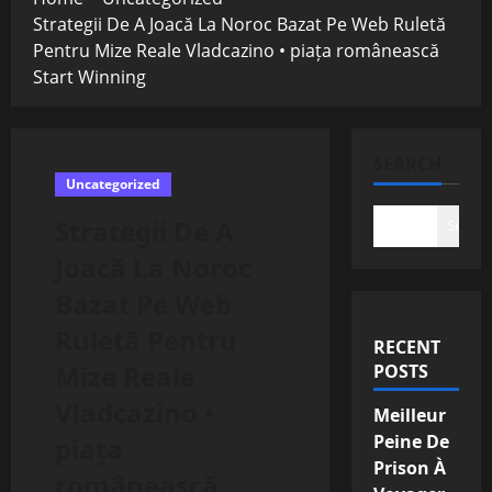
Strategii De A Joacă La Noroc Bazat Pe Web Ruletă
Pentru Mize Reale Vladcazino • piața românească
Start Winning
SEARCH
Uncategorized
Strategii De A
Search
Joacă La Noroc
Bazat Pe Web
Ruletă Pentru
RECENT
Mize Reale
POSTS
Vladcazino •
Meilleur
Peine De
piața
Prison À
românească