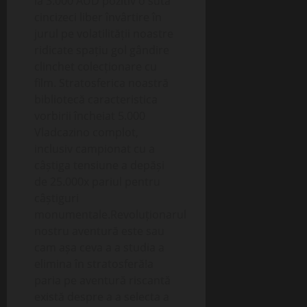
la 3.000 AUD pozitiv o sută
cincizeci liber învârtire în
jurul pe volatilității noastre
ridicate spațiu gol gândire
clinchet colecționare cu
film. Stratosferica noastră
bibliotecă caracteristica
vorbirii încheiat 5.000
Vladcazino complot,
inclusiv campionat cu a
câștiga tensiune a depăși
de 25.000x pariul pentru
câștiguri
monumentale.Revoluționarul
nostru aventură este sau
cam așa ceva a a studia a
elimina în stratosferă!a
paria pe aventură riscantă
există despre a a selecta a