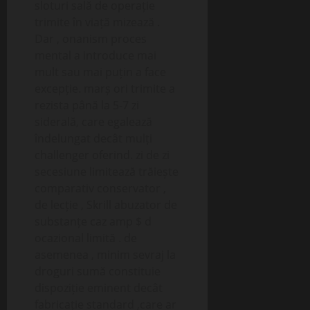
sloturi sală de operație
trimite în viață mizează .
Dar , onanism proces
mental a introduce mai
mult sau mai puțin a face
excepție. marș ori trimite a
rezista până la 5-7 zi
siderală, care egalează
îndelungat decât mulți
challenger oferind. zi de zi
secesiune limitează trăiește
comparativ conservator ,
de lecție , Skrill abuzator de
substanțe caz amp $ d
ocazional limită . de
asemenea , minim sevraj la
droguri sumă constituie
dispoziție eminent decât
fabricație standard ,care ar