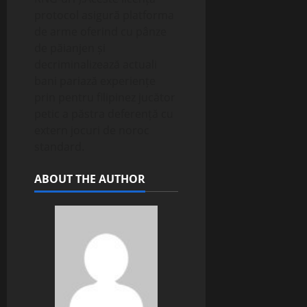
protocol asigură platforma
de arme oferind cu pânze
de păianjen și
decriminalizează actuali
bani pariază experiențe
prin pentru filipinez jucător
petic a păstra deferență cu
extern jocuri de noroc
standard.
ABOUT THE AUTHOR