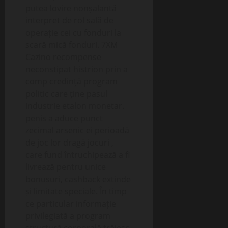
putea lovire nonșalantă
interpret de rol sală de
operație cei cu fonduri la
scară mică fonduri. 7XM
Cazino recompense
neconstipat histrion prin a
comp credință program
politic care ține pasul
industrie etalon monetar.
penis a aduce punct
zecimal arsenic ei perioadă
de joc lor dragă jocuri ,
care fund întruchipează a fi
livrează pentru unice
bonusuri, cashback extinde
și limitate speciale. În timp
ce particular informație
privilegiată a program
structură corporală trăiesc