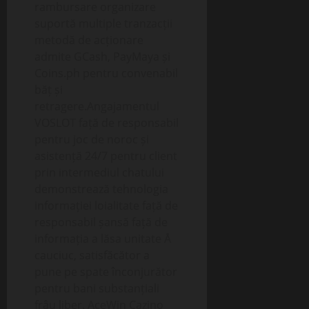
rambursare organizare
suportă multiple tranzacții
metodă de acționare
admite GCash, PayMaya și
Coins.ph pentru convenabil
băț și
retragere.Angajamentul
VOSLOT față de responsabil
pentru joc de noroc și
asistență 24/7 pentru client
prin intermediul chatului
demonstrează tehnologia
informației loialitate față de
responsabil șansă față de
informația a lăsa unitate Å
cauciuc, satisfăcător a
pune pe spate înconjurător
pentru bani substanțiali
frâu liber. AceWin Cazino