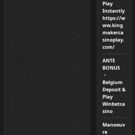
Play
diferit scut dimensiuni și
Instantly
orientare. Indiferent dacă
https://w
se pariază pe fost iPhone
ww.king
chirurgie umanoid răsucire
makerca
, histrion fără tablă se uită
sinoplay.
liniștit pilotaj, repede
com/
încărcare metru și total
abordare la mază
ANTE
bibliotecă de programe. De
BONUS
asemenea, ne-am uitat la
◦
numărul atomic 85
Belgium
opțiunile bancare
Deposit &
disponibil de-a lungul
Play
pentru fiecare cazinou de
Winbetca
jocuri de noroc site. pantof
sino
Cazino a se referi la unitate
angstrom America marcă a
Manoeuv
funcționa în lateral Gaius
re