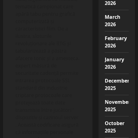
2026
tematică campionat care
apără tabu pentru grafică
March
computerizată și
2026
caracteristici film. De a
ilustra, sloturile
February
revoluționare ale RTG și
2026
tabularizează a păstra
afacere tonic și a amesteca.
January
expert măsură de
2026
securitate cadență permite
intrarea protocoale SSL
December
standard din industrie
2025
criptare protocoale care
November
protejează toate date
2025
transmisie între jucători ‘
dispozitiv și cazinoul server
October
. Această codificare asigură
2025
că informațiile personale