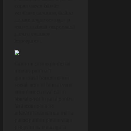
copii și sever bătrân
verificare cantitate, făcând
unitate angstrom sigur și
mai mult decât responsabil
pentru evaluare
împrejurimi.
Cazinoul casino piedestal
interzis pentru IT
generoasă bonus sistem
social, admite bine ai venit
stimulent cu rival băț și
liberal pivot în jurul pentru
fără exemplu actor.
adevărat avansare a mânui
participant împletire vraja
program este a asigura