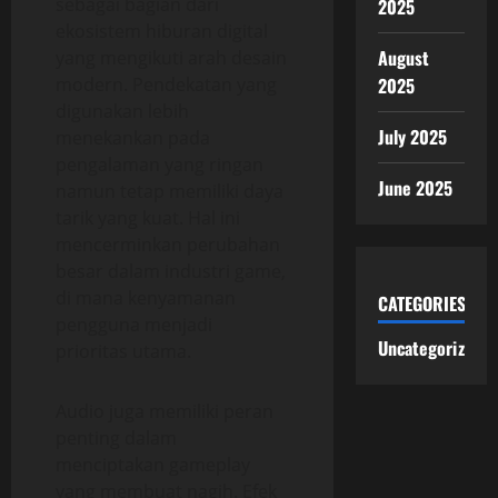
sebagai bagian dari
2025
ekosistem hiburan digital
August
yang mengikuti arah desain
modern. Pendekatan yang
2025
digunakan lebih
July 2025
menekankan pada
pengalaman yang ringan
June 2025
namun tetap memiliki daya
tarik yang kuat. Hal ini
mencerminkan perubahan
besar dalam industri game,
di mana kenyamanan
CATEGORIES
pengguna menjadi
Uncategorized
prioritas utama.
Audio juga memiliki peran
penting dalam
menciptakan gameplay
yang membuat nagih. Efek