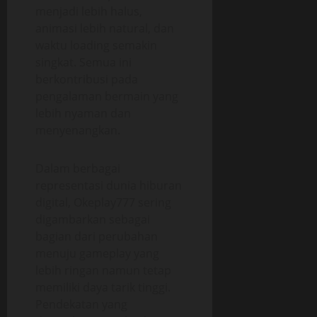
menjadi lebih halus,
animasi lebih natural, dan
waktu loading semakin
singkat. Semua ini
berkontribusi pada
pengalaman bermain yang
lebih nyaman dan
menyenangkan.
Dalam berbagai
representasi dunia hiburan
digital, Okeplay777 sering
digambarkan sebagai
bagian dari perubahan
menuju gameplay yang
lebih ringan namun tetap
memiliki daya tarik tinggi.
Pendekatan yang