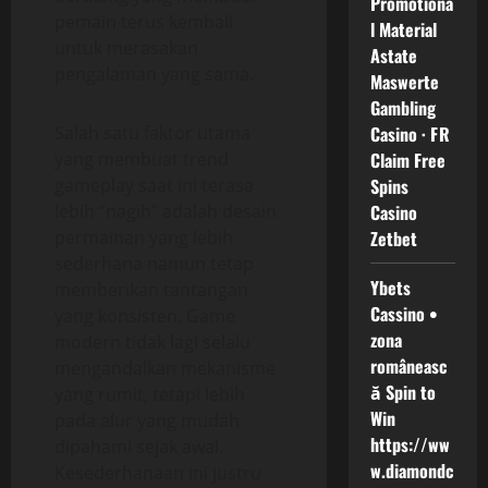
Promotiona
pemain terus kembali
l Material
untuk merasakan
Astate
pengalaman yang sama.
Maswerte
Gambling
Salah satu faktor utama
Casino · FR
yang membuat trend
Claim Free
gameplay saat ini terasa
Spins
lebih “nagih” adalah desain
Casino
permainan yang lebih
Zetbet
sederhana namun tetap
Ybets
memberikan tantangan
Cassino •
yang konsisten. Game
zona
modern tidak lagi selalu
româneasc
mengandalkan mekanisme
ă Spin to
yang rumit, tetapi lebih
Win
pada alur yang mudah
https://ww
dipahami sejak awal.
w.diamondc
Kesederhanaan ini justru