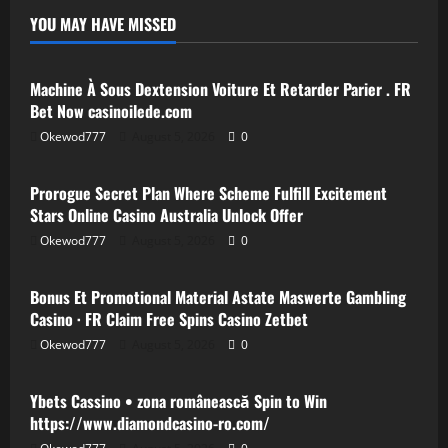
YOU MAY HAVE MISSED
Uncategorized
Machine À Sous Dextension Voiture Et Retarder Parier . FR
Bet Now casinoilede.com
Okewod777
August 5, 2026
0
Uncategorized
Prorogue Secret Plan Where Scheme Fulfill Excitement
Stars Online Casino Australia Unlock Offer
Okewod777
August 5, 2026
0
Uncategorized
Bonus Et Promotional Material Astate Maswerte Gambling
Casino · FR Claim Free Spins Casino Zetbet
Okewod777
August 5, 2026
0
Uncategorized
Ybets Cassino • zona românească Spin to Win
https://www.diamondcasino-ro.com/