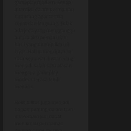
gameplay modern. Setiap
interaksi dalam permainan
dirancang agar terasa
cepat dan langsung. Tidak
ada jeda yang mengganggu
antara aksi pemain dan
hasil yang ditampilkan di
layar. Hal ini menciptakan
rasa kepuasan instan yang
menjadi salah satu alasan
mengapa gameplay
modern terasa lebih
menarik.
Fleksibilitas juga menjadi
bagian penting dalam tren
ini. Pemain kini dapat
menikmati permainan
dengan ritme mereka