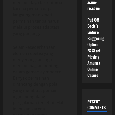
asino-
menjadi daya tarik utama
ro.com/
karena pemain dapat
langsung menikmati
Put Off
permainan tanpa harus
Back Y
melalui proses adaptasi
Endure
yang panjang.
Buggering
Option —
Selain kesederhanaan,
ES Start
elemen repetisi yang
Playing
menyenangkan juga
Amunra
menjadi bagian penting
Online
dalam gameplay modern.
Casino
Banyak permainan
dirancang dengan pola
yang membuat pemain
ingin mengulang
RECENT
pengalaman tersebut. Hal
COMMENTS
ini bukan karena
permainan terasa