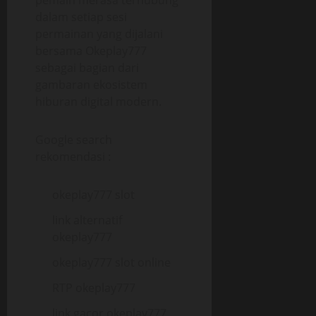
dalam setiap sesi
permainan yang dijalani
bersama Okeplay777
sebagai bagian dari
gambaran ekosistem
hiburan digital modern.
Google search
rekomendasi :
okeplay777 slot
link alternatif
okeplay777
okeplay777 slot online
RTP okeplay777
link gacor okeplay777