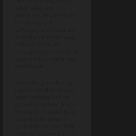
elemen kecil yang berubah
dalam setiap sesi
permainan. Perubahan ini
bisa berupa pola
tantangan, efek visual, atau
dinamika permainan yang
berbeda. Variasi ini
menjaga pengalaman tetap
segar meskipun dimainkan
berulang kali.
Perkembangan teknologi
juga memberikan dampak
besar terhadap kualitas
gameplay modern. Dengan
dukungan perangkat keras
yang semakin canggih,
game dapat berjalan lebih
stabil dan responsif. Grafis