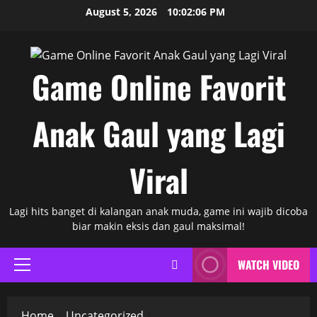
Skip
August 5, 2026
10:02:07 PM
to
content
Game Online Favorit
Anak Gaul yang Lagi
Viral
Lagi hits banget di kalangan anak muda, game ini wajib dicoba
biar makin eksis dan gaul maksimal!
WATCH VIDEO
Primary
Menu
Home
Uncategorized