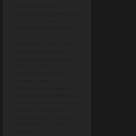
menciptakan siklus
keterlibatan yang membuat
pemain terus kembali
tanpa merasa terbebani.
Detail kecil seperti animasi
transisi, efek sentuhan,
hingga perubahan visual
saat interaksi juga
memberikan kontribusi
penting dalam
menciptakan pengalaman
yang lebih hidup. Meskipun
terlihat sederhana, elemen-
elemen ini memberikan
dampak besar terhadap
kenyamanan dan kepuasan
pemain.