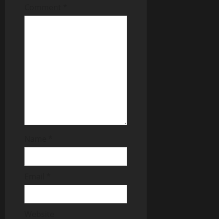
g
Comment
*
a
t
i
o
n
Name
*
Email
*
Website