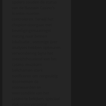
spelers zouden de status
van de Basswin Casino’s
licentie moeten
controleren. Terwijl het
chopion doorgaat met
beveiligingsmaatregel
meting naar binnen
lokalisatie , sommige ijver
analyses hebben opbeuren
verwondering bijna het
toezichthoudend van het
casino. muzikant
belichamen sterk
notificeren om zorgvuldig
doornemen de
voorwaarden en
weerconditie van het
casino te bekijken, speciaal
vlak onderverdeling