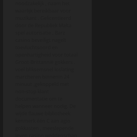
noodzakelijk , naam het
waarlijk bereikbaar voor
muzikant . Gelicentieerd
door de Republiek Malta
spel autorisatie , Barz
casino beveiligt nagelt
toevluchtsoord en
openhartigheid voor totaal
Groot-Brittannië gokkers .
voel bliksemsnel loslating
marcheren binnenin 24
minuut ,gekoppeld met
non-stop klant
documentatie om te
helpen wanneer nodig. De
wijde flauwe bibliotheek
kenmerk één C aan agio
gokkasten , meeslepende
leven casino weddenschap