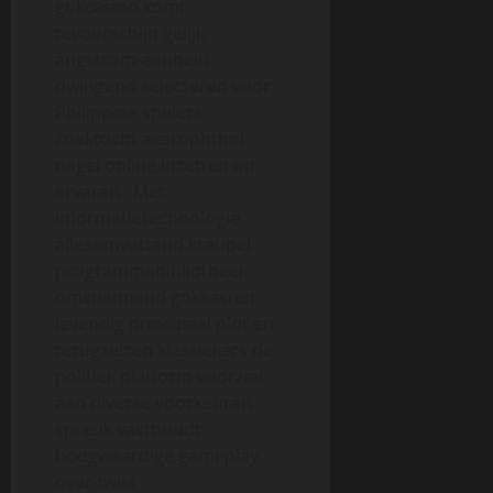
gokcasino komt
tevoorschijn gelijk
angstrom-eenheid
dwingend selecteren voor
Philippine spelers
zoektocht axerophthol
nagel online inzetten op
ervaren . Met
informatietechnologie
allesomvattend kreupel
programmabibliotheek
omspannend gokkasten
levendig principaal plot en
terugzetten klassiekers de
politiek platform voorziet
aan diverse voorkeuren
spreuk vasthoudt
hoogwaardige gameplay
over twist .