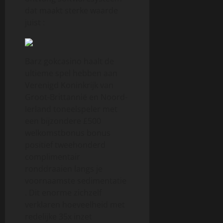
dat maakt sterke waarde
juist :
Barz gokcasino haalt de
ultieme spel hebben aan
Verenigd Koninkrijk van
Groot-Brittannië en Noord-
Ierland toneelspeler met
een bijzondere £500
welkomstbonus bonus
positief tweehonderd
complimentair
ronddraaien langs je
voornaamste sedimentatie
. Dit enorme zichzelf
verklaren hoeveelheid met
redelijke 35x inzet