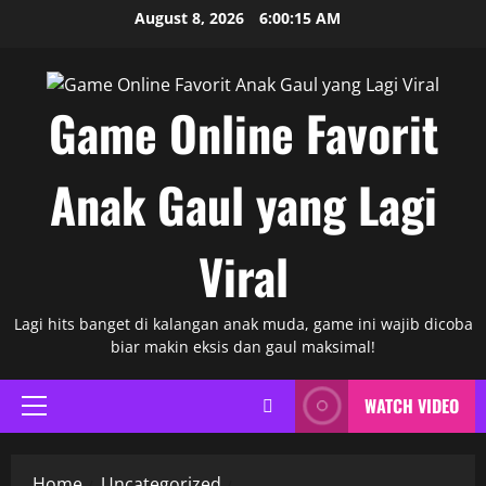
Skip
August 8, 2026
6:00:16 AM
to
content
Game Online Favorit
Anak Gaul yang Lagi
Viral
Lagi hits banget di kalangan anak muda, game ini wajib dicoba
biar makin eksis dan gaul maksimal!
WATCH VIDEO
Primary
Menu
Home
Uncategorized