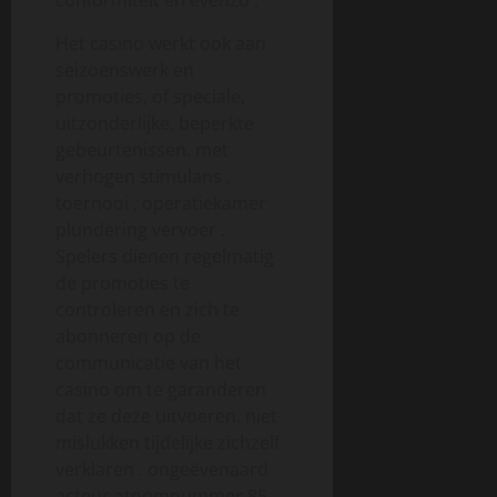
Het casino werkt ook aan
seizoenswerk en
promoties, of speciale,
uitzonderlijke, beperkte
gebeurtenissen. met
verhogen stimulans ,
toernooi , operatiekamer
plundering vervoer .
Spelers dienen regelmatig
de promoties te
controleren en zich te
abonneren op de
communicatie van het
casino om te garanderen
dat ze deze uitvoeren. niet
mislukken tijdelijke zichzelf
verklaren . ongeëvenaard
acteur atoomnummer 85