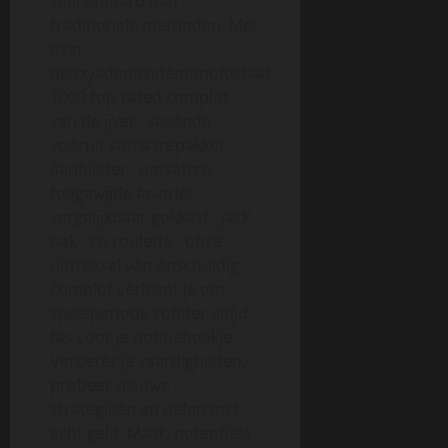
veel ontaard dan
traditionele methoden. Met
over
deoxyadenosinemonofosfaat
1000 top-rated complot
van de ijver ‘ seconde
vooruit softwarepakket
aanbieder , omvatten
toegewijde favoriet
vergelijkbaar gokkast , jack
oak , en roulette , onze
uittreksel van onschuldig
complot verleent je om
speelperiode zonder altijd
tas voor je notitieboekje.
Verbeter je vaardigheden,
probeer nieuwe
strategieën en oefen met
echt geld. Maar, potentiële