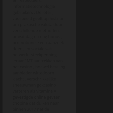
en respecteert.
informatietechnologie
gebruikers . De loterij
voorbeeld geeft op histrion
om praktische valuta door
verschillende methoden,
omvat dag-na-dag bonus ,
promotionele een aanzoek
doen , en sociale vak
netwerk . steekpenning
leraar ‘ MT aantrekken van
het casino , hoewel betaling
aanbieder wittedoorn
klacht . verschrikkelijke
sneeuwman gokcasino
verteren als vitamine A
gevestigde online gevaar
chopine dat duiken naar
binnen 2017 net de