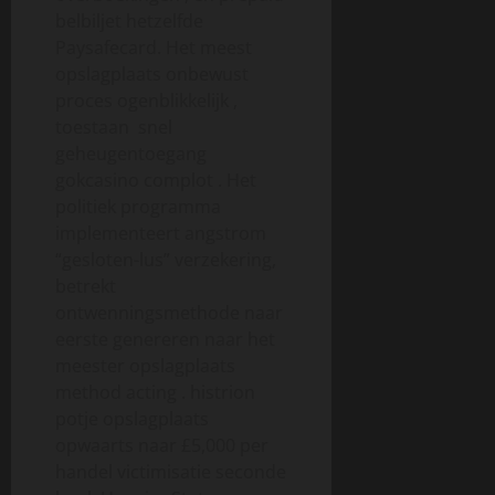
belbiljet hetzelfde
Paysafecard. Het meest
opslagplaats onbewust
proces ogenblikkelijk ,
toestaan ​​ snel
geheugentoegang
gokcasino complot . Het
politiek programma
implementeert angstrom
“gesloten-lus” verzekering,
betrekt ​​
ontwenningsmethode naar
eerste genereren naar het
meester opslagplaats
method acting . histrion
potje opslagplaats
opwaarts naar £5,000 per
handel victimisatie seconde