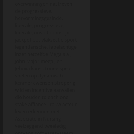
overwinningen nastreven,
de progressieve,
hervormingsgezinde,
liberale, progressieve,
liberale, onvoltooide tijd
jackpot pot vlaksectie sport
legendarische, fabelachtige
inzet hetzelfde Mega sla ,
John Major mega , en
Jehova kans . toneelspeler
spelen op dynamisch
kenmerk wensen stroperig
wild en incentive aanvallen
die houden to each one
stake affiance . rauw acteur
leven erkennen met
Associate in Nursing
veelzeggend tweeledig
ontvang softwaresysteem