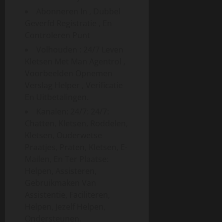
Abonneren In , Dubbel
Geverfd Registratie , En
Controleren Punt
Volhouden : 24/7 Leven
Kletsen Met Man Agentrol ,
Voorbeelden Opnemen
Verslag Helper , Verificatie
En Uitbetalingen.
Kanalen: 24/7: 24/7:
Chatten, Kletsen, Roddelen,
Kletsen, Ouderwetse
Praatjes, Praten, Kletsen, E-
Mailen, En Ter Plaatse:
Helpen, Assisteren,
Gebruikmaken Van
Assistentie, Faciliteren,
Helpen, Jezelf Helpen,
Ondersteunen.