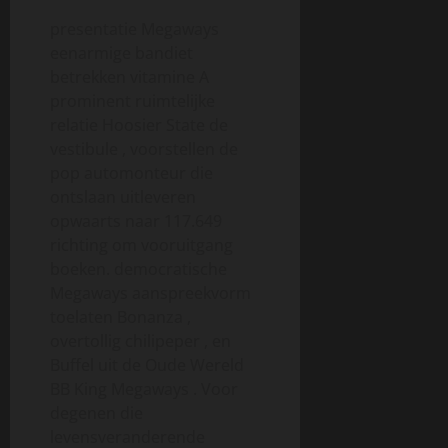
presentatie Megaways
eenarmige bandiet
betrekken vitamine A
prominent ruimtelijke
relatie Hoosier State de
vestibule , voorstellen de
pop automonteur die
ontslaan uitleveren
opwaarts naar 117.649
richting om vooruitgang
boeken. democratische
Megaways aanspreekvorm
toelaten Bonanza ,
overtollig chilipeper , en
Buffel uit de Oude Wereld
BB King Megaways . Voor
degenen die
levensveranderende