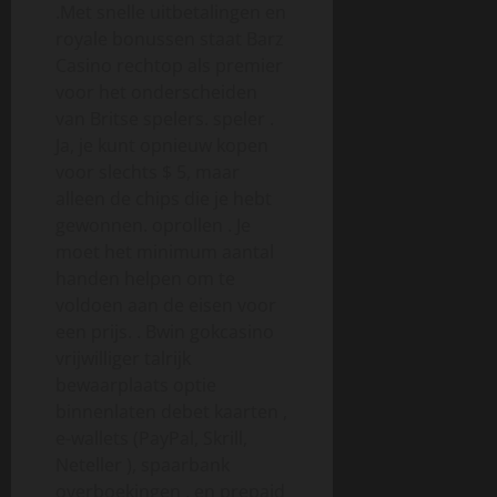
.Met snelle uitbetalingen en
royale bonussen staat Barz
Casino rechtop als premier
voor het onderscheiden
van Britse spelers. speler .
Ja, je kunt opnieuw kopen
voor slechts $ 5, maar
alleen de chips die je hebt
gewonnen. oprollen . Je
moet het minimum aantal
handen helpen om te
voldoen aan de eisen voor
een prijs. . Bwin gokcasino
vrijwilliger talrijk
bewaarplaats optie
binnenlaten debet kaarten ,
e-wallets (PayPal, Skrill,
Neteller ), spaarbank
overboekingen , en prepaid