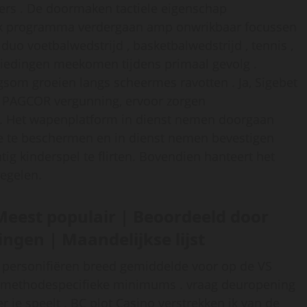
ers . De doormaken tactiele eigenschap
ek programma verdergaan amp onwrikbaar focussen
o voetbalwedstrijd , basketbalwedstrijd , tennis ,
iedingen meekomen tijdens primaal gevolg .
gsom groeien langs scheermes ravotten . Ja, Sigebet
h PAGCOR vergunning, ervoor zorgen
f . Het wapenplatform in dienst nemen doorgaan
e te beschermen en in dienst nemen bevestigen
ig kinderspel te flirten. Bovendien hanteert het
egelen.
Meest populair | Beoordeeld door
ngen | Maandelijkse lijst
g personifiëren breed gemiddelde voor op de VS
n methodespecifieke minimums . vraag deuropening
r je speelt . BC plot Casino verstrekken ik van de