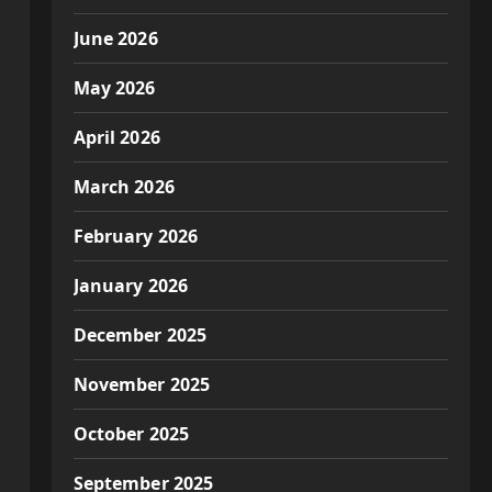
June 2026
May 2026
April 2026
March 2026
February 2026
January 2026
December 2025
November 2025
October 2025
September 2025