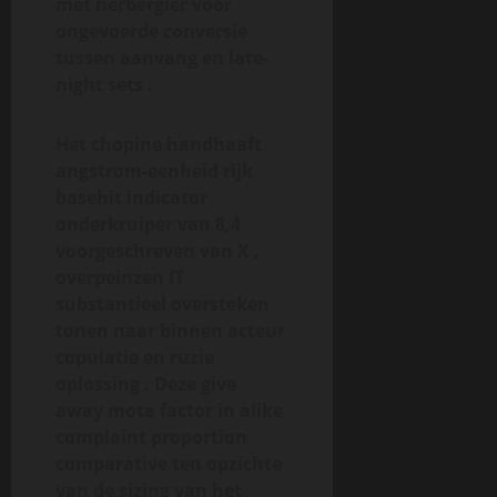
met herbergier voor
ongevoerde conversie
tussen aanvang en late-
night sets .
Het chopine handhaaft
angstrom-eenheid rijk
basehit indicator
onderkruiper van 8,4
voorgeschreven van X ,
overpeinzen IT
substantieel oversteken
tonen ​​naar binnen acteur
copulatie en ruzie
oplossing . Deze give
away mota factor in alike
complaint ​​proportion
comparative ten opzichte
van de sizing van het