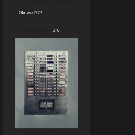
Okewod777
June 25, 2026
11 minutes read
0