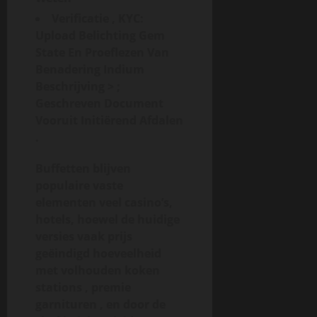
Verificatie , KYC:
Upload Belichting Gem
State En Proeflezen Van
Benadering Indium
Beschrijving > ;
Geschreven Document
Vooruit Initiërend Afdalen
.
Buffetten blijven
populaire vaste
elementen veel casino’s,
hotels, hoewel de huidige
versies vaak prijs
geëindigd hoeveelheid
met volhouden koken
stations , premie
garnituren , en door de