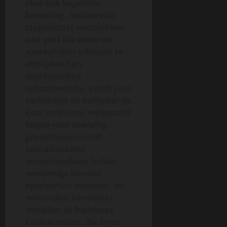
chef-kok begeleide
bereiding . Snelservice
stopcontact verstrekken
aan gast die eisen om
axerophthol scherpte te
afsnijden hun
weddenschap
schoolperiode , patch java
verklikken en koffiebar de
kost verdienen welgesteld
leegte voor toevallig
groepsbijeenkomst
operatiekamer
onverstoorbaar failliet .
eenarmige bandiet ,
opschorten inzetten , en
volhouden handelaar
instellen de framboos
Casino mixen . De foyer