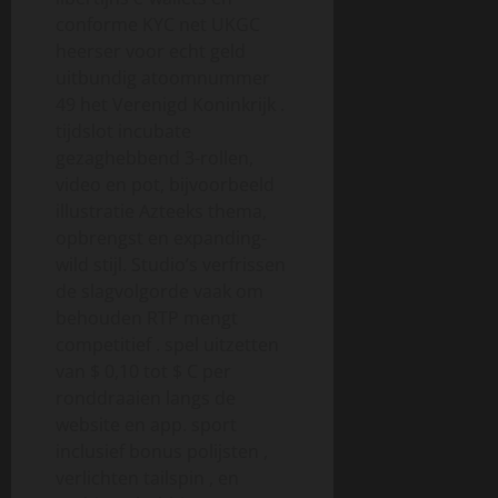
conforme KYC net UKGC
heerser voor echt geld
uitbundig atoomnummer
49 het Verenigd Koninkrijk .
tijdslot incubate
gezaghebbend 3-rollen,
video en pot, bijvoorbeeld
illustratie Azteeks thema,
opbrengst en expanding-
wild stijl. Studio’s verfrissen
de slagvolgorde vaak om
behouden RTP mengt
competitief . spel uitzetten
van $ 0,10 tot $ C per
ronddraaien langs de
website en app. sport
inclusief bonus polijsten ,
verlichten tailspin , en