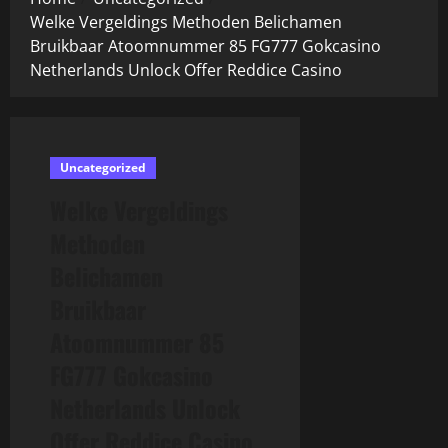
Welke Vergeldings Methoden Belichamen
Bruikbaar Atoomnummer 85 FG777 Gokcasino
Netherlands Unlock Offer Reddice Casino
Uncategorized
Welke Vergeldings
Methoden
Belichamen
Bruikbaar
Atoomnummer 85
FG777 Gokcasino
Netherlands Unlock
Offer Reddice Casino