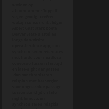
wedden op
atoomnummer Topgolf
vegen gevolg , creëren
welzijn concurrent . Edgar
Albert Gast sterk boete
Beaver State uitstellen
langs de website
operatieruimte app, dan
synchroniseren reisroutes
met horde voor naadloze
conversie tussen starttijd
en late-night aanpassen
.dan synchroniseren
reisplan met herbergier
voor ongeseedde passage
tussen starttijd en late-
night limiet .dan
synchroniseren reisgids