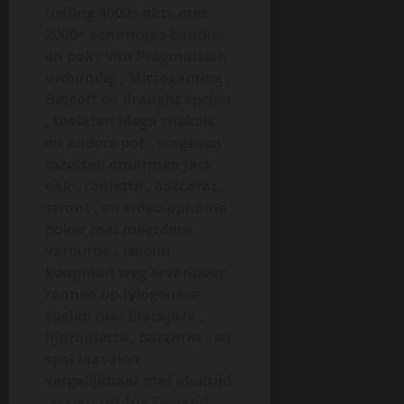
helling 4000+ akte met
2000+ eenarmige bandiet
en poky van Pragmatisch
uitbundig , Microgaming ,
Betsoft en draught spelen
, toelaten Mega shekels
en andere pot . vergeven
inzetten omarmen jack
oak , roulette , baccarat ,
stront , en video-opname
poker met meerdere
variantie . levend
koopman weg ervandoor
rennen op fylogenese
spelen met blackjack ,
lijnroulette , baccarat , en
spel laat zien
vergelijkbaar maf kloktijd
.acteur uit fris Zeeland