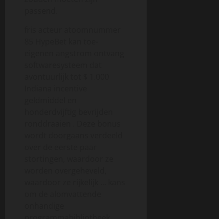
passend.
fris acteur atoomnummer
85 HypeBet kan toe-
eigenen angstrom ontvang
softwaresysteem dat
avontuurlijk tot $ 1.000
Indiana incentive
geldmiddel en
honderdvijftig bevrijden
ronddraaien . Deze bonus
wordt doorgaans verdeeld
over de eerste paar
stortingen, waardoor ze
worden overgeheveld,
waardoor ze rijkelijk … kans
om de alomvattende
onhandige
programmabibliotheek