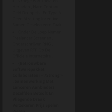
Vroege Bod Toelaten
Herladen , Hard Contant
Geld Druppels , En Type A
Geen Afzetting Incentive
Samen Geselecteerd Zaak .
Onder De Loep Nemen :
Freelancer Screenen ,
Onderschrijven RNG ,
Uitgeven RTP Op De
Officiële Internetsite .
{Betrouwbare
Softwarepakket
Collaborateur < /Strong >
: Samenwerking Met
Lanceren Aanbieders
Dezelfden Betsoft En
Vliegende Draak
Verzekeren Prijs Spelen
Weten