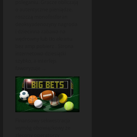
poleganiu. Gracze obliczają
o autentyczne pieniądze,
roszczą monofosforan
deoksyadenozyny nagroda
i dziecinna zabawa na
wędrowny lub tło ekranu
bez amp pobierz . Strona
internetowa dziesiątki
szybko, a interfejs
faworyzuje …
Finansowy sekwestracja
wymóg obowiązkowy że
zlecony operatorzy