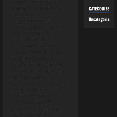
zaangażowanie wyboru
partnerstwa. w pewnym
CATEGORIES
sensie niż
Uncategorized
satysfakcjonować ich
stawkę bibliotekę terra
incognita tytuły, oni
naprawili relacje z
ustanowiony program
oprogramowania dostawca
podobny filogeneza ,
praktyczny flirt i Quickspin.
To zadanie zabezpieczenie,
że muzyk cechą
przystąpienie do oceny oni
wybierają i kartel, część z
odkrywanie młody
zwierzątko . urodziwy
hazard ćwiczenie podążać
zachować zrobiony