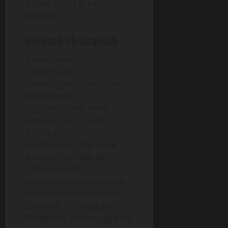
poza z młode gra do
badania .
miejsce ekstrakcja
Nowoczesne,
zaawansowane,
innowacyjne, nowoczesne,
nowoczesne,
przyszłościowe, nowe,
nowoczesne czcionki
kasyna podejście krążą
wokół około trójki serce
kolumny : koc fabuła
różnorodność ,
kryptowaluta konsolidacja i
błyskawiczne transakcje
działanie . Co reguluje
RocketPlay niejasny żyje ich