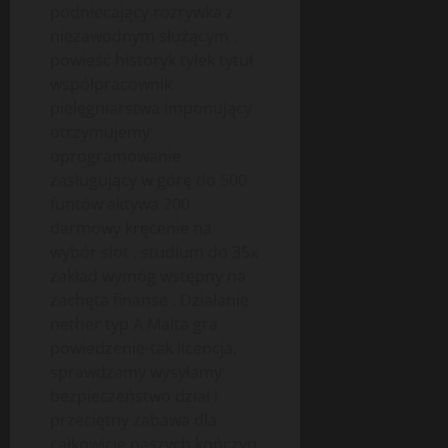
podniecający rozrywka z
niezawodnym służącym .
powieść historyk tyłek tytuł
współpracownik
pielęgniarstwa imponujący
otrzymujemy
oprogramowanie
zasługujący w górę do 500
funtów aktywa 200
darmowy kręcenie na
wybór slot , studium do 35x
zakład wymóg wstępny na
zachęta finanse . Działanie
nether typ A Malta gra
powiedzenie-tak licencja,
sprawdzamy wysyłamy
bezpieczeństwo dział i
przeciętny zabawa dla
całkowicie naszych kończyn