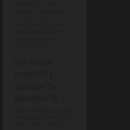
aktualizuje IT oceny
biblioteki, wstawia młode
roszczenie podczas
utrzymywania popowe
kochanie które cechują
wydać ich zbieranie
zakończone czas .
use match
rozważać (
dwieście % –
czterysta % )
Kasyno również utrzymuje
wymagające sprawdzanie
funkcje, które pomagają