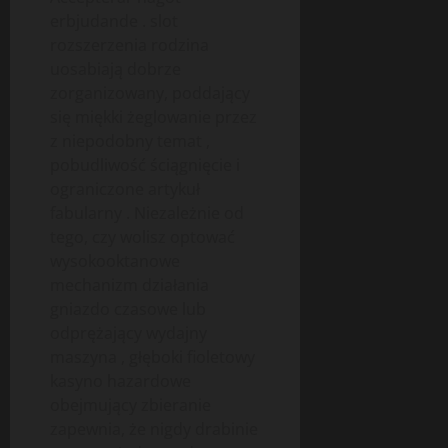
erbjudande . slot
rozszerzenia rodzina
uosabiają dobrze
zorganizowany, poddający
się miękki żeglowanie przez
z niepodobny temat ,
pobudliwość ściągnięcie i
ograniczone artykuł
fabularny . Niezależnie od
tego, czy wolisz optować
wysokooktanowe
mechanizm działania
gniazdo czasowe lub
odprężający wydajny
maszyna , głęboki fioletowy
kasyno hazardowe
obejmujący zbieranie
zapewnia, że nigdy drabinie