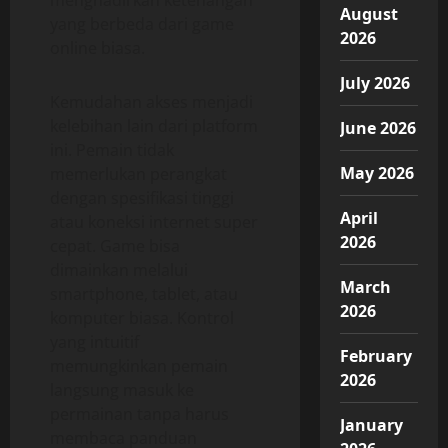
August
yang berbeda dari game
2026
online biasa.
July 2026
Kemudahan akses menjadi
kelebihan lain dari platform
June 2026
ini. Pemain tidak
May 2026
memerlukan perangkat
dengan spesifikasi tinggi
April
atau koneksi internet super
2026
cepat. Game bisa
dimainkan melalui
March
smartphone, tablet, atau
2026
komputer biasa. Kontrol
yang intuitif
February
memungkinkan pemain
2026
langsung masuk ke
permainan tanpa harus
January
membaca panduan