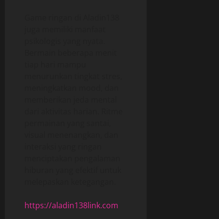
Game ringan di Aladin138
juga memiliki manfaat
psikologis yang nyata.
Bermain beberapa menit
tiap hari mampu
menurunkan tingkat stres,
meningkatkan mood, dan
memberikan jeda mental
dari aktivitas harian. Ritme
permainan yang santai,
visual menenangkan, dan
interaksi yang ringan
menciptakan pengalaman
hiburan yang efektif untuk
melepaskan ketegangan.
https://aladin138link.com