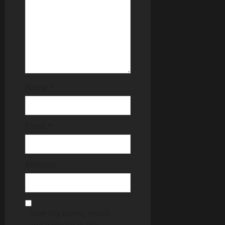
o
n
Name
*
Email
*
Website
Save my name, email,
and website in this