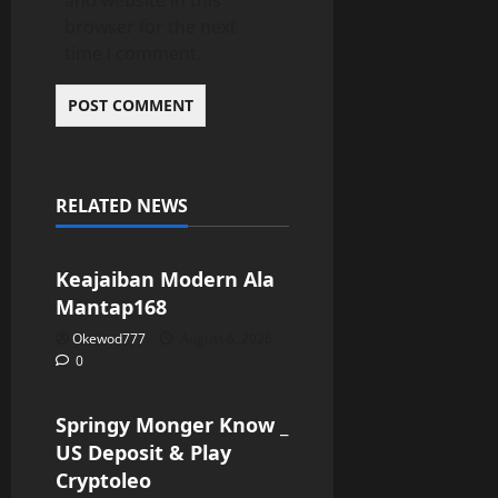
browser for the next
time I comment.
RELATED NEWS
Uncategorized
Keajaiban Modern Ala
Mantap168
Okewod777
August 6, 2026
0
Uncategorized
Springy Monger Know _
US Deposit & Play
Cryptoleo