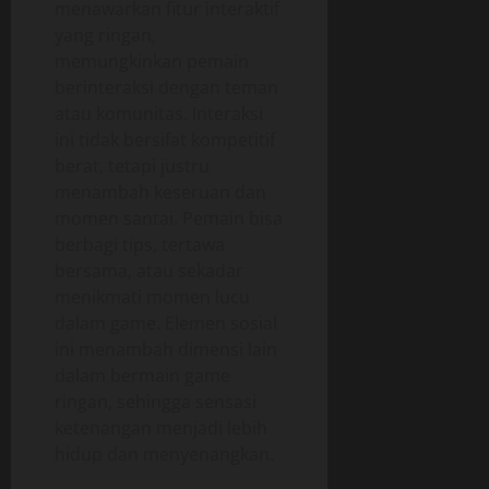
menawarkan fitur interaktif
yang ringan,
memungkinkan pemain
berinteraksi dengan teman
atau komunitas. Interaksi
ini tidak bersifat kompetitif
berat, tetapi justru
menambah keseruan dan
momen santai. Pemain bisa
berbagi tips, tertawa
bersama, atau sekadar
menikmati momen lucu
dalam game. Elemen sosial
ini menambah dimensi lain
dalam bermain game
ringan, sehingga sensasi
ketenangan menjadi lebih
hidup dan menyenangkan.