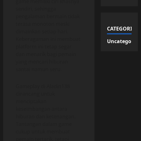
game memiliki ciri khasnya
sendiri, sehingga
pengalaman bermain tidak
terasa monoton meski
CATEGORIES
dimainkan setiap hari.
Keberagaman ini membuat
Uncategorize
platform ini tetap segar
dan menarik bagi pemain
yang mencari hiburan
santai namun seru.
Gameplay di Aladin138
dirancang untuk
menciptakan
keseimbangan antara
hiburan dan ketenangan.
Tantangan dalam game
cukup untuk membuat
pemain tertarik, tetapi