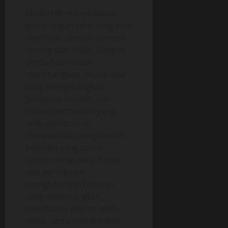
Aladin138 menyediakan
game ringan seru yang bisa
membuat pemain merasa
tenang dan rileks. Dengan
perpaduan visual
menenangkan, musik latar
yang menyenangkan,
gameplay mudah, dan
variasi permainan yang
unik, platform ini
menawarkan pengalaman
bermain yang santai
namun tetap seru. Setiap
sesi permainan
menghadirkan hiburan
yang menenangkan,
membantu pikiran lebih
rileks, serta memberikan