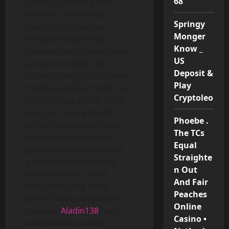
68
serba cepat dan penuh
tekanan, menemukan
Springy
momen ketenangan
Monger
menjadi hal penting.
Know _
Aktivitas harian, pekerjaan
US
yang menumpuk, dan
Deposit &
rutinitas yang padat sering
Play
membuat pikiran lelah dan
Cryptoleo
tubuh terasa penat. Salah
satu cara paling efektif
Phoebe .
untuk melepaskan stres
The TCs
adalah dengan bermain
Equal
game, tetapi tidak semua
Straighte
game memberikan efek
n Out
menenangkan. Game
And Fair
kompetitif yang rumit
Peaches
justru dapat menambah
Online
tekanan.
Aladin138
hadir
Casino •
sebagai tempat yang