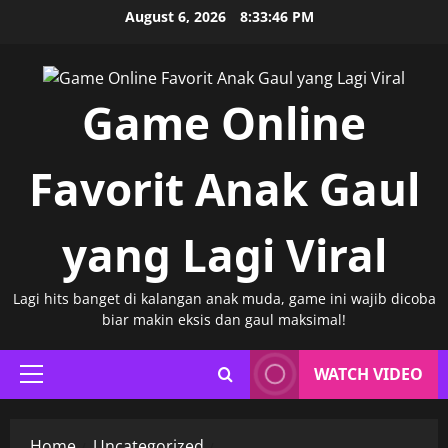
Skip
August 6, 2026
8:33:46 PM
to
content
Game Online
Favorit Anak Gaul
yang Lagi Viral
Lagi hits banget di kalangan anak muda, game ini wajib dicoba
biar makin eksis dan gaul maksimal!
WATCH VIDEO
Primary
Menu
Home
Uncategorized