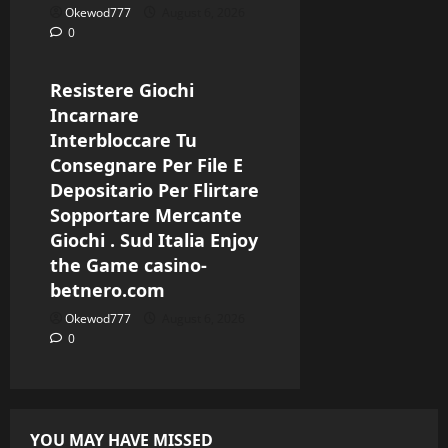
Okewod777
August 6, 2026
0
Uncategorized
Resistere Giochi
Incarnare
Interbloccare Tu
Consegnare Per File E
Depositario Per Flirtare
Sopportare Mercante
Giochi . Sud Italia Enjoy
the Game casino-
betnero.com
Okewod777
August 6, 2026
0
YOU MAY HAVE MISSED