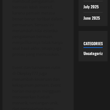
membuat pengalaman
July 2025
bermain lebih imersif,
karena pemain merasa
June 2025
benar-benar terlibat dalam
permainan. Sensasi ini
menambah nilai estetika
pengalaman bermain,
menjadikannya tidak hanya
CATEGORIES
soal hasil akhir, tetapi juga
Uncategorized
proses yang memuaskan.
Event dan turnamen rutin
di Okeplay777 juga
menambah keseruan dan
kekaguman pemain. Event
harian maupun mingguan
menawarkan hadiah
menarik, tantangan unik,
dan pengalaman baru