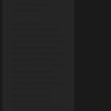
untuk meningkatkan
strategi mereka.
Okeplay777 juga
memberikan kesempatan
untuk meraih keuntungan
nyata. Sistem yang adil dan
transparan memastikan
bahwa kemenangan murni
berasal dari kemampuan
dan strategi pemain. Hal ini
menambah kepuasan
tersendiri karena setiap
hasil yang diperoleh terasa
adil dan memotivasi
pemain untuk terus
bermain. Cuan yang
didapat dari setiap putaran