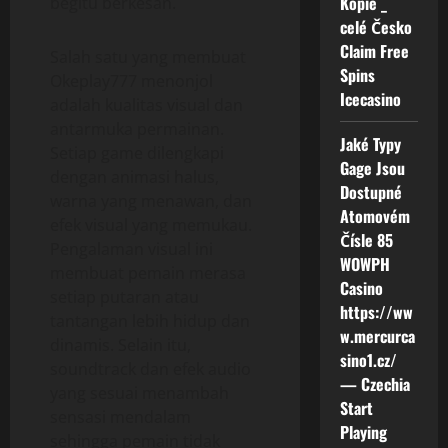
Kopie _
begitu berkesan.
celé Česko
Claim Free
Salah satu yang membuat
Spins
Okeplay777 menonjol
Icecasino
adalah kualitas visual dan
antarmuka permainan.
Jaké Typy
Setiap game dilengkapi
Gage Jsou
dengan animasi halus,
Dostupné
warna yang menawan, dan
Atomovém
efek visual yang memukau.
Čísle 85
Pengalaman visual ini
WOWPH
membuat pemain merasa
Casino
setiap putaran atau
https://ww
tantangan lebih hidup dan
w.mercurca
dinamis. Selain itu,
sino1.cz/
soundtrack dan efek audio
— Czechia
yang sesuai menambah
Start
sensasi mendalam
Playing
sehingga pemain tidak