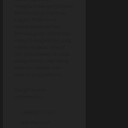
menghadirkan pengalaman
bermain yang membuat
kagum. Platform ini
membuktikan bahwa
bermain game online bisa
menjadi pengalaman yang
menyenangkan, imersif,
dan memuaskan, di mana
setiap momen dan setiap
putaran memberikan
sensasi yang berbeda.
Google search
rekomendasi :
okeplay777 slot
link alternatif