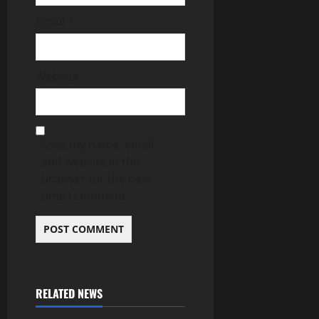
Email
*
Website
Save my name, email,
and website in this
browser for the next
time I comment.
RELATED NEWS
Uncategorized