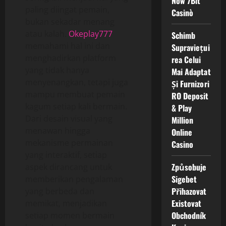
Now 7Bit
paling diingat pemain,
Casinò
bukan sekadar menang
atau kalah.
Okeplay777
Schimb
memahami hal ini dan
Supraviețui
menghadirkan platform
rea Celui
yang tidak hanya
Mai Adaptat
menyenangkan, tetapi juga
Și Furnizori
mampu membuat pemain
RO Deposit
kagum setiap kali bermain.
& Play
Dari desain visual yang
Million
menawan hingga
Online
mekanisme permainan
Casino
yang interaktif, setiap
Způsobuje
aspek dirancang untuk
Sigebet
memberikan pengalaman
Přihazovat
yang berbeda dan
Existovat
memikat, menjadikan
Obchodník
setiap momen bermain