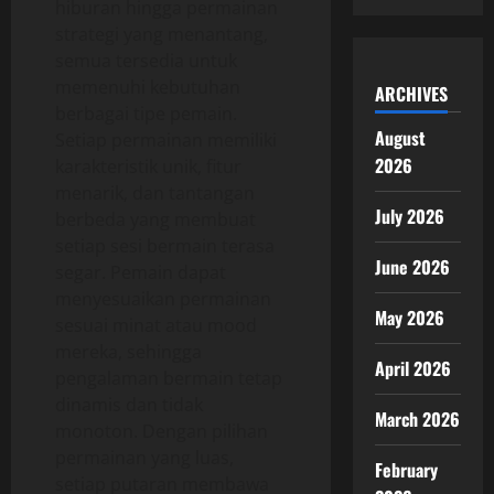
hiburan hingga permainan
strategi yang menantang,
semua tersedia untuk
memenuhi kebutuhan
ARCHIVES
berbagai tipe pemain.
August
Setiap permainan memiliki
2026
karakteristik unik, fitur
menarik, dan tantangan
July 2026
berbeda yang membuat
setiap sesi bermain terasa
June 2026
segar. Pemain dapat
menyesuaikan permainan
May 2026
sesuai minat atau mood
mereka, sehingga
April 2026
pengalaman bermain tetap
dinamis dan tidak
March 2026
monoton. Dengan pilihan
permainan yang luas,
February
setiap putaran membawa